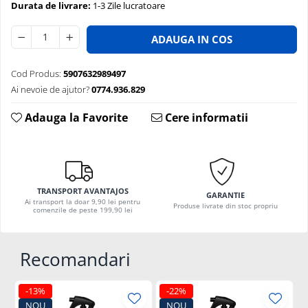
Durata de livrare:
1-3 Zile lucratoare
ADAUGA IN COS
Cod Produs:
5907632989497
Ai nevoie de ajutor?
0774.936.829
Adauga la Favorite
Cere informatii
TRANSPORT AVANTAJOS
GARANTIE
Ai transport la doar 9,90 lei pentru
Produse livrate din stoc propriu
comenzile de peste 199,90 lei
Recomandari
-13%
-22%
NOU
NOU