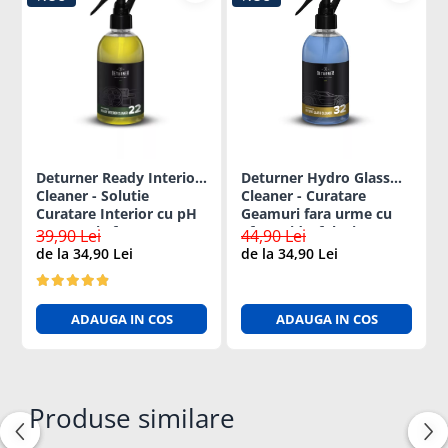
Deturner Ready Interior
Deturner Hydro Glass
Cleaner - Solutie
Cleaner - Curatare
Curatare Interior cu pH
Geamuri fara urme cu
Neutru si Efect
Efect Hidrofob si
39,90 Lei
44,90 Lei
Antibacterian 250ml
Evaporare Rapida 250ml
de la 34,90 Lei
de la 34,90 Lei
ADAUGA IN COS
ADAUGA IN COS
Produse similare