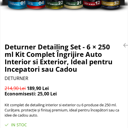
Suprafete Plastic Exterior
Organizatoare auto
Tratament Hidrofob
Parasolare si jaluzele
Suporturi bauturi
Deturner Detailing Set - 6 × 250
ml Kit Complet Îngrijire Auto
Interior si Exterior, Ideal pentru
Incepatori sau Cadou
DETURNER
214,90 Lei
189,90 Lei
Economisesti:
25,00
Lei
Kit complet de detailing interior si exterior cu 6 produse de 250 ml.
Curățare, protecție și finisaj premium, ideal pentru începători sau ca
idee de cadou auto.
IN STOC