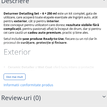
Descriere
Deturner Detailing Set – 6 × 250 ml
este un kit complet, gata de
utilizare, care acoperă toate etapele esențiale ale îngrijirii auto, atât
pentru
exterior
, cât și pentru
interior
.
Este conceput pentru utilizatori care doresc
rezultate vizibile fără
complicații
, pentru pasionați aflați la început de drum, dar și pentru
cei care caută un
cadou auto premium
, practic și bine ales.
Setul include
șase produse Ready-to-Use
, fiecare cu un rol clar în
procesul de
curățare, protecție și finisare
.
Exterior
Ceramic Detailer
și
Wet Coat
oferă luciu intens și protecție
hidrofobă vopselei.
Vezi mai mult
Hydro Glass Cleaner
asigură geamuri curate, fără urme, cu
efect hidrofob.
Informatii conformitate produs
Creamy Tire Dressing
conferă anvelopelor un aspect satinat,
uniform.
Review-uri
(0)
Interior