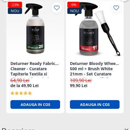
-23%
-9%
NOU
NOU
Deturner Ready Fabric
Deturner Bloody Wheels
Cleaner - Curatare
500 ml + Brush White
Tapiterie Textila si
21mm - Set Curatare
Alcantara fara Clatire,
Jante si Zone Dificile
64,90 Lei
109,90 Lei
Uscare Rapida si Sigura
de la 49,90 Lei
99,90 Lei
500ml
ADAUGA IN COS
ADAUGA IN COS