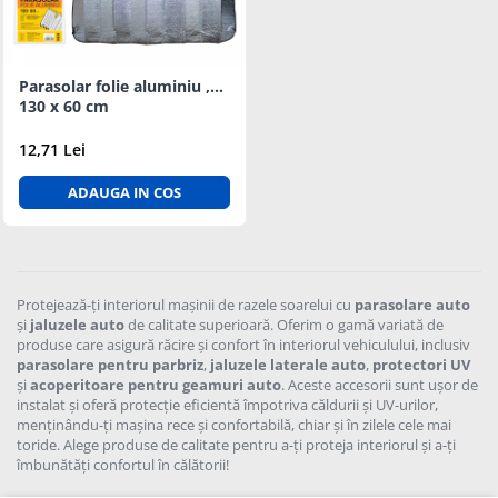
Suprafete Plastic Exterior
Organizatoare auto
Tratament Hidrofob
Parasolare si jaluzele
Parasolar folie aluminiu ,
Suporturi bauturi
130 x 60 cm
12,71 Lei
ADAUGA IN COS
Protejează-ți interiorul mașinii de razele soarelui cu
parasolare auto
și
jaluzele auto
de calitate superioară. Oferim o gamă variată de
produse care asigură răcire și confort în interiorul vehiculului, inclusiv
parasolare pentru parbriz
,
jaluzele laterale auto
,
protectori UV
și
acoperitoare pentru geamuri auto
. Aceste accesorii sunt ușor de
instalat și oferă protecție eficientă împotriva căldurii și UV-urilor,
menținându-ți mașina rece și confortabilă, chiar și în zilele cele mai
toride. Alege produse de calitate pentru a-ți proteja interiorul și a-ți
îmbunătăți confortul în călătorii!