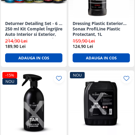
Suprafete Plastic Exterior
Organizatoare auto
Tratament Hidrofob
Parasolare si jaluzele
Deturner Detailing Set - 6 ×
Dressing Plastic Exterior
Suporturi bauturi
250 ml Kit Complet Îngrijire
Sonax ProfiLine Plastic
Auto Interior si Exterior,
Protectant, 1L
Ideal pentru Incepatori sau
214,90 Lei
159,90 Lei
Cadou
189,90 Lei
124,90 Lei
ADAUGA IN COS
ADAUGA IN COS
-15%
NOU
NOU