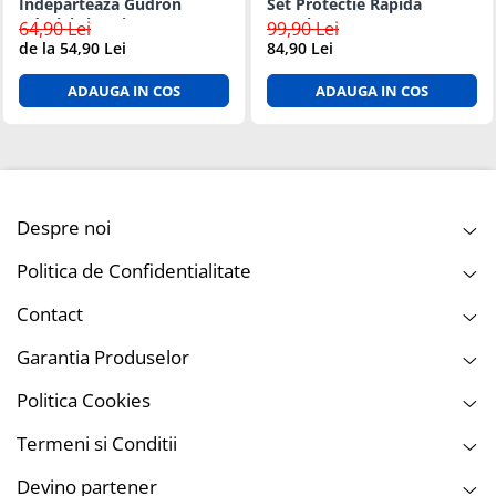
Indeparteaza Gudron
Set Protectie Rapida
Adezivi si Rasina - 1L
Exterior Auto
64,90 Lei
99,90 Lei
de la 54,90 Lei
84,90 Lei
ADAUGA IN COS
ADAUGA IN COS
Despre noi
Politica de Confidentialitate
Contact
Garantia Produselor
Politica Cookies
Termeni si Conditii
Devino partener