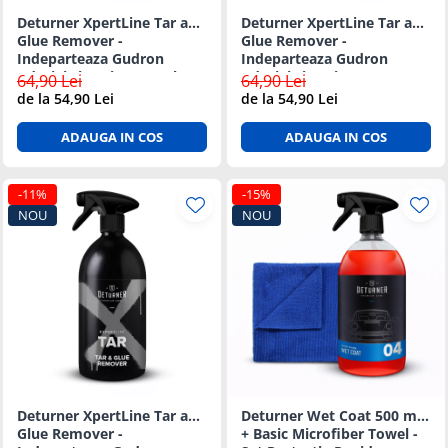
Deturner XpertLine Tar and
Deturner XpertLine Tar and
Glue Remover -
Glue Remover -
Indeparteaza Gudron
Indeparteaza Gudron
Adezivi si Rasina 500ml
Adezivi si Rasina - 5L
64,90 Lei
64,90 Lei
de la 54,90 Lei
de la 54,90 Lei
ADAUGA IN COS
ADAUGA IN COS
-11%
-15%
NOU
NOU
Deturner XpertLine Tar and
Deturner Wet Coat 500 ml
Glue Remover -
+ Basic Microfiber Towel -