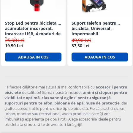
Suprafete Plastic Exterior
Organizatoare auto
Tratament Hidrofob
Parasolare si jaluzele
Stop Led pentru bicicleta,
Suport telefon pentru
Suporturi bauturi
acumulator incorporat,
bicicleta, Universal ,
incarcare USB, 4 moduri de
Impermeabil
iluminat, culoare Rosu
25,90 Lei
49,90 Lei
19,50 Lei
37,50 Lei
ADAUGA IN COS
ADAUGA IN COS
Fă fiecare călătorie mai sigură și mai confortabilă cu
accesorii pentru
biciclete
de calitate! Gama noastră include
lumini și stopuri pentru
vizibilitate optimă
,
claxoane și oglinzi pentru siguranță
,
suporturi pentru telefon
,
bidoane de apă
,
huse de protecție
, dar
și alte accesorii utile pentru orice tip de bicicletă. Fie că practici ciclism
urban, montan sau recreațional, avem produsele care îți vor
îmbunătăți experiența pe două roți. Alege accesoriile ideale pentru
bicicleta ta și bucură-te de aventuri fără griji!