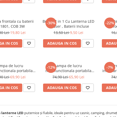
 frontala cu baterii
Breloc 2 in 1 Cu Lanterna LED
Lante
-30%
-22%
-1801, COB 3W
si Laser , Baterii Incluse
fo
ap
30 Lei
19,80 Lei
13,50 Lei
9,50 Lei
16,
A IN COS
ADAUGA IN COS
ADAU
mpa de lucru
Lampa de lucru
Lanter
-12%
-7%
nctionala portabila
multifunctionala portabila
incarca
® , 3 moduri de
HUOVA®, 3 moduri de
flash d
90 Lei
69,90 Lei
74,90 Lei
65,90 Lei
74,
are cu aumulatori
iluminare
A IN COS
ADAUGA IN COS
ADAU
ă
lanterne LED
puternice și fiabile, ideale pentru uz casnic, camping, drumeț