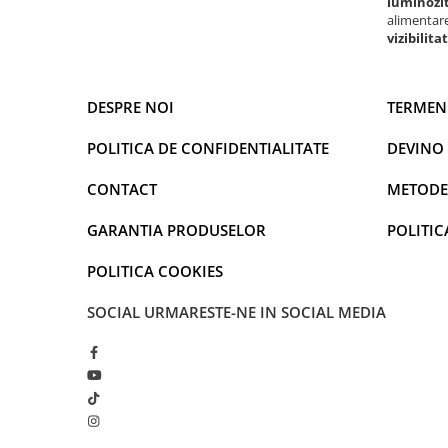
luminozit
alimentar
Solutii Curatare Exterior
vizibilit
Sticla Auto
Suprafete Plastic Exterior
Tratament Hidrofob
DESPRE NOI
TERMENI
Electrice si Electronice Auto
POLITICA DE CONFIDENTIALITATE
DEVINO
Aspiratoare Auto
Carduri si Stick-uri de Memorie
CONTACT
METODE
Casti bluetooth
GARANTIA PRODUSELOR
POLITIC
Incarcatoare Auto
POLITICA COOKIES
Modulatoare FM si MP3 auto
Accesorii biciclete
SOCIAL
URMARESTE-NE IN SOCIAL MEDIA
Accesorii pentru biciclete
Intretinere biciclete
Iluminare Auto
Becuri auto