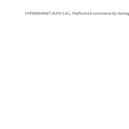
Lanterne si Lumini Semnalizare
Intretinere si Consumabile
HYPERMARKET AUTO S.R.L.
Platforma E-commerce by Goma
Uleiuri si Aditivi
Antigel Auto
Baterii telecomanda
Cabluri si Accesorii Acumulatori
Canistre Auto
Intretinere Generala
Reparatii Roti
Sigurante Auto
Oferte si Promotii
Scule si Echipamente
Scule auto
Chingi si accesorii transport
Depanare Auto