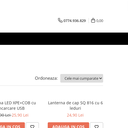
0774.936.829
0,00
Ordoneaza:
na LED XPE+COB cu
Lanterna de cap SQ 816 cu 6
ncarcare USB
leduri
90 Lei
25,90 Lei
24,90 Lei
GA IN COS
ADAUGA IN COS