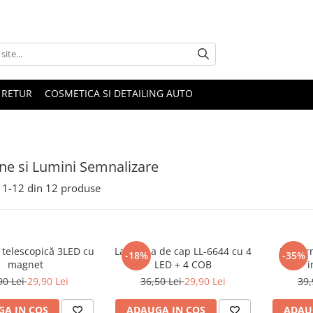
 RETUR
COSMETICA SI DETAILING AUTO
ne si Lumini Semnalizare
1-
12
din
12
produse
 telescopică 3LED cu
Lanterna de cap LL-6644 cu 4
Lanter
-18%
-35%
magnet
LED + 4 COB
i
90 Lei
29,90 Lei
36,50 Lei
29,90 Lei
39,
A IN COS
ADAUGA IN COS
ADAU