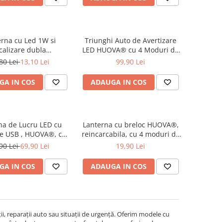
rna cu Led 1W si
Triunghi Auto de Avertizare
calizare dubla
LED HUOVA® cu 4 Moduri de
roape/distanta
Iluminare - 2 Intensități
80 Lei
13,10 Lei
99,90 Lei
Lumină, Flash lumina rosie și
Lumina Continuă, cu
GA IN COS
ADAUGA IN COS
acumulatori
na de Lucru LED cu
Lanterna cu breloc HUOVA®,
re USB , HUOVA®, cu
reincarcabila, cu 4 moduri de
e avertizare roșu și
iluminare
90 Lei
69,90 Lei
19,90 Lei
albastru
GA IN COS
ADAUGA IN COS
ii, reparații auto sau situații de urgență. Oferim modele cu