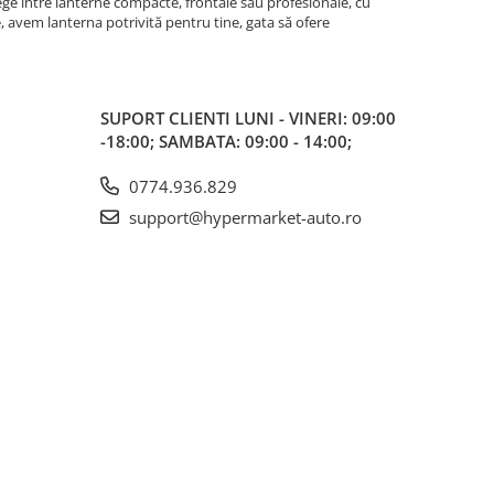
lege între lanterne compacte, frontale sau profesionale, cu
e, avem lanterna potrivită pentru tine, gata să ofere
SUPORT CLIENTI
LUNI - VINERI: 09:00
-18:00; SAMBATA: 09:00 - 14:00;
0774.936.829
support@hypermarket-auto.ro