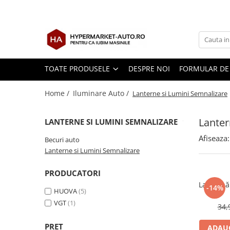
Toate Produsele
Accesorii Auto
Accesorii auto obligatorii
TOATE PRODUSELE
DESPRE NOI
FORMULAR DE
Accesorii Iarna
Home /
Iluminare Auto /
Lanterne si Lumini Semnalizare
Exterior Auto
Stergatoare parbriz
Lanter
LANTERNE SI LUMINI SEMNALIZARE
Huse scaune auto
Afiseaza:
Becuri auto
Huse volan
Lanterne si Lumini Semnalizare
Interior Auto
PRODUCATORI
Covorase Auto
Lanternă
-14%
Odorizante auto de agatat
HUOVA
(5)
VGT
(1)
Odorizante auto lichide
34,
Odorizante auto tip conserva
PRET
ADAUG