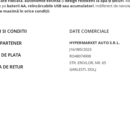
ate ridicată
,
autonomie extinsă
și
design rezistent la apă și șocuri
. A
e pe
baterii AA, reîncărcabile USB sau acumulatori
. Indiferent de nevoi
ate maximă în orice condiții
.
 SI CONDITII
DATE COMERCIALE
 PARTENER
HYPERMARKET AUTO S.R.L.
J16/985/2023
 DE PLATA
RO48074908
STR. EROILOR, NR. 65
A DE RETUR
GARLESTI, DOLJ