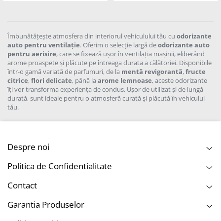
Îmbunătățește atmosfera din interiorul vehiculului tău cu
odorizante
auto pentru ventilație
. Oferim o selecție largă de
odorizante auto
pentru aerisire
, care se fixează ușor în ventilația mașinii, eliberând
arome proaspete și plăcute pe întreaga durata a călătoriei. Disponibile
într-o gamă variată de parfumuri, de la
mentă revigorantă
,
fructe
citrice
,
flori delicate
, până la
arome lemnoase
, aceste odorizante
îți vor transforma experiența de condus. Ușor de utilizat și de lungă
durată, sunt ideale pentru o atmosferă curată și plăcută în vehiculul
tău.
Despre noi
Politica de Confidentialitate
Contact
Garantia Produselor