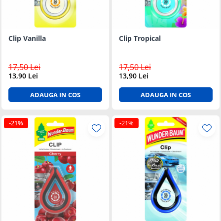
Suprafete Plastic Exterior
Organizatoare auto
Tratament Hidrofob
Parasolare si jaluzele
Clip Vanilla
Clip Tropical
Suporturi bauturi
17,50 Lei
17,50 Lei
13,90 Lei
13,90 Lei
ADAUGA IN COS
ADAUGA IN COS
-21%
-21%