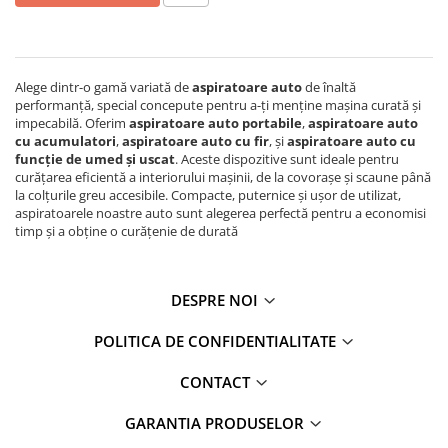
Suprafete Plastic Exterior
Organizatoare auto
Tratament Hidrofob
Parasolare si jaluzele
Suporturi bauturi
Alege dintr-o gamă variată de
aspiratoare auto
de înaltă
performanță, special concepute pentru a-ți menține mașina curată și
impecabilă. Oferim
aspiratoare auto portabile
,
aspiratoare auto
cu acumulatori
,
aspiratoare auto cu fir
, și
aspiratoare auto cu
funcție de umed și uscat
. Aceste dispozitive sunt ideale pentru
curățarea eficientă a interiorului mașinii, de la covorașe și scaune până
la colțurile greu accesibile. Compacte, puternice și ușor de utilizat,
aspiratoarele noastre auto sunt alegerea perfectă pentru a economisi
timp și a obține o curățenie de durată
DESPRE NOI
POLITICA DE CONFIDENTIALITATE
CONTACT
GARANTIA PRODUSELOR