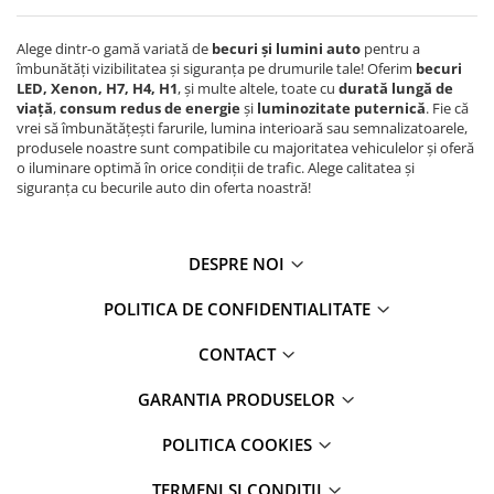
Alege dintr-o gamă variată de
becuri și lumini auto
pentru a
îmbunătăți vizibilitatea și siguranța pe drumurile tale! Oferim
becuri
LED, Xenon, H7, H4, H1
, și multe altele, toate cu
durată lungă de
viață
,
consum redus de energie
și
luminozitate puternică
. Fie că
vrei să îmbunătățești farurile, lumina interioară sau semnalizatoarele,
produsele noastre sunt compatibile cu majoritatea vehiculelor și oferă
o iluminare optimă în orice condiții de trafic. Alege calitatea și
siguranța cu becurile auto din oferta noastră!
DESPRE NOI
POLITICA DE CONFIDENTIALITATE
CONTACT
GARANTIA PRODUSELOR
POLITICA COOKIES
TERMENI SI CONDITII