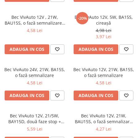
Suprafete Plastic Exterior
Organizatoare auto
Tratament Hidrofob
Parasolare si jaluzele
Bec VivAuto 12V , 21W,
Bec VivAuto 12V, 5W, BA15S,
-20%
BAU15S, o fază semnalizare ,
cireașă
Suporturi bauturi
galben portocaliu
4,58 Lei
4,98 Lei
3,97 Lei
ADAUGA IN COS
ADAUGA IN COS
Bec VivAuto 24V, 21W, BA15S,
Bec VivAuto 12V, 21W, BA15S,
o fază semnalizare
o fază semnalizare
4,58 Lei
4,58 Lei
ADAUGA IN COS
ADAUGA IN COS
Bec VivAuto 12V, 21/5W,
Bec VivAuto 12V, 21W,
BAY15D, două faze stop +
BAU15S, o fază semnalizare
frână
nou
5,59 Lei
4,27 Lei