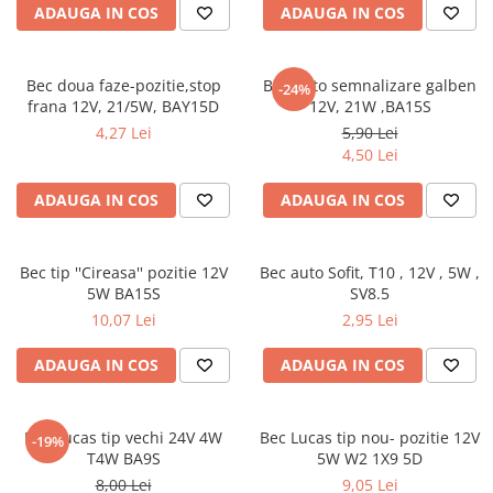
ADAUGA IN COS
ADAUGA IN COS
Bec doua faze-pozitie,stop
Bec auto semnalizare galben
-24%
frana 12V, 21/5W, BAY15D
12V, 21W ,BA15S
4,27 Lei
5,90 Lei
4,50 Lei
ADAUGA IN COS
ADAUGA IN COS
Bec tip ''Cireasa'' pozitie 12V
Bec auto Sofit, T10 , 12V , 5W ,
5W BA15S
SV8.5
10,07 Lei
2,95 Lei
ADAUGA IN COS
ADAUGA IN COS
Bec Lucas tip vechi 24V 4W
Bec Lucas tip nou- pozitie 12V
-19%
T4W BA9S
5W W2 1X9 5D
8,00 Lei
9,05 Lei