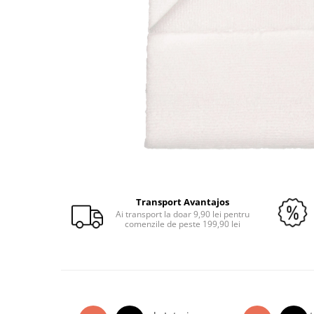
Odorizante auto ventilatie
Suport Auto Telefon
Organizatoare auto
Parasolare si jaluzele
Suporturi bauturi
Cosmetica si Detailing Auto
Interior
Solutii Curatare Interior
Suprafete Plastic Interior
Distribuie
Tapiterii
pe
Accesorii Detailing
Transport Avantajos
Facebook
Ai transport la doar 9,90 lei pentru
Exterior
comenzile de peste 199,90 lei
Jante si Anvelope
Polish Auto si Corectie Vopsea
Pre-spalare si Spuma Auto
Protectie Vopsea
Reconditionare Faruri