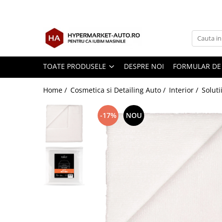
Toate Produsele
Accesorii Auto
Accesorii auto obligatorii
TOATE PRODUSELE
DESPRE NOI
FORMULAR DE
Accesorii Iarna
Home /
Cosmetica si Detailing Auto /
Interior /
Soluti
Exterior Auto
Stergatoare parbriz
-17%
NOU
Huse scaune auto
Huse volan
Interior Auto
Covorase Auto
Odorizante auto de agatat
Odorizante auto lichide
Odorizante auto tip conserva