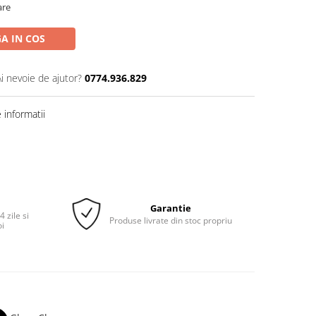
are
A IN COS
Ai nevoie de ajutor?
0774.936.829
informatii
Garantie
 zile si
Produse livrate din stoc propriu
oi