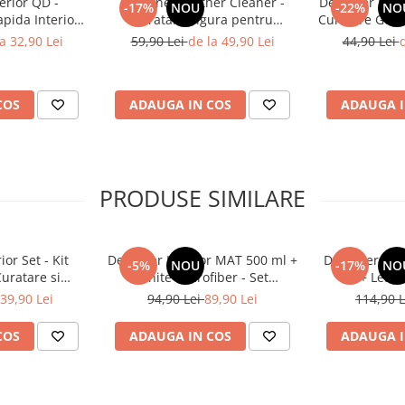
erior QD -
Deturner Leather Cleaner -
Deturner Hydr
-17%
NOU
-22%
NO
pida Interior
Curatare Sigura pentru
Curatare Geam
si Siguranta
Tapiterie din Piele cu Spuma
Efect Hidrof
a 32,90 Lei
59,90 Lei
de la 49,90 Lei
44,90 Lei
d
e LCD 250ml
Controlata si Finisaj Mat 250ml
Rapi
COS
ADAUGA IN COS
ADAUGA I
PRODUSE SIMILARE
or Set - Kit
Deturner Interior MAT 500 ml +
Deturner Lea
-5%
NOU
-17%
NO
uratare si
White Microfiber - Set
ml + Leath
rior Auto cu
Intretinere Interior Finish Mat
Curatare
39,90 Lei
94,90 Lei
89,90 Lei
114,90 
 Finisaj Satinat
 Cadou
COS
ADAUGA IN COS
ADAUGA I