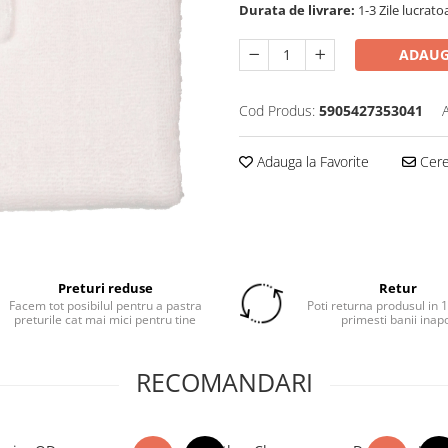
Durata de livrare:
1-3 Zile lucrato
ADAUG
Cod Produs:
5905427353041
Adauga la Favorite
Cere 
Preturi reduse
Retur
Facem tot posibilul pentru a pastra
Poti returna produsul in 14
preturile cat mai mici pentru tine
primesti banii inap
RECOMANDARI