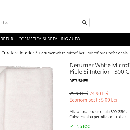
 RETUR
COSMETICA SI DETAILING AUTO
i Curatare Interior /
Deturner White Microfiber - Microfibra Profesionala P
Deturner White Microfi
Piele Si Interior - 300
DETURNER
29,90 Lei
24,90 Lei
Economisesti:
5,00
Lei
Microfibra profesionala 300 GSM, ultr
Culoarea alba permite control vizual
IN STOC