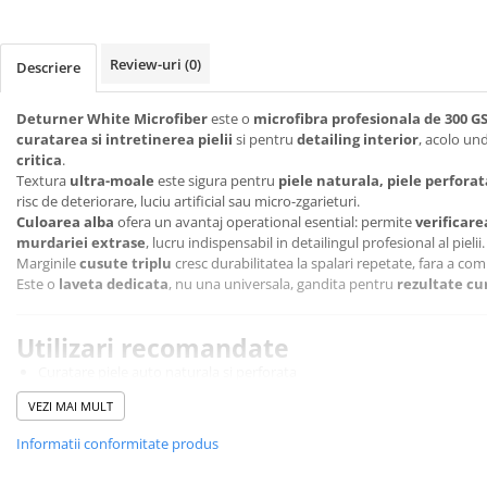
Lanterne si Lumini Semnalizare
Intretinere si Consumabile
Review-uri
(0)
Descriere
Uleiuri si Aditivi
Antigel Auto
Deturner White Microfiber
este o
microfibra profesionala de 300 G
Baterii telecomanda
curatarea si intretinerea pielii
si pentru
detailing interior
, acolo un
critica
.
Cabluri si Accesorii Acumulatori
Textura
ultra-moale
este sigura pentru
piele naturala, piele perforat
risc de deteriorare, luciu artificial sau micro-zgarieturi.
Canistre Auto
Culoarea alba
ofera un avantaj operational esential: permite
verificare
Intretinere Generala
murdariei extrase
, lucru indispensabil in detailingul profesional al pielii.
Marginile
cusute triplu
cresc durabilitatea la spalari repetate, fara a com
Reparatii Roti
Este o
laveta dedicata
, nu una universala, gandita pentru
rezultate cu
Sigurante Auto
Oferte si Promotii
Utilizari recomandate
Scule si Echipamente
Curatare piele auto naturala si perforata
Stergere si colectare spuma dupa Leather Cleaner
Scule auto
VEZI MAI MULT
Aplicare Leather QD si Leather Protector
Chingi si accesorii transport
Detailing interior pe plastice fine si vinil
Informatii conformitate produs
Depanare Auto