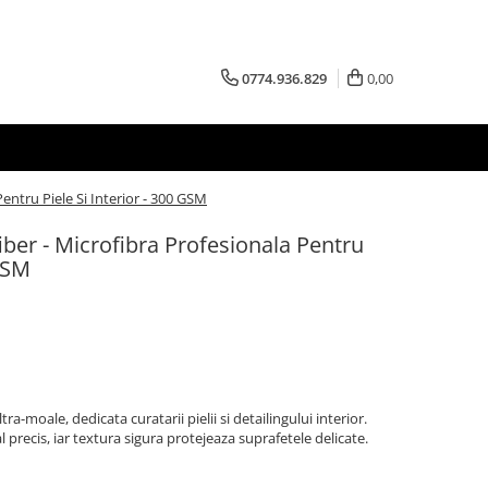
0774.936.829
0,00
entru Piele Si Interior - 300 GSM
ber - Microfibra Profesionala Pentru
 GSM
a-moale, dedicata curatarii pielii si detailingului interior.
 precis, iar textura sigura protejeaza suprafetele delicate.