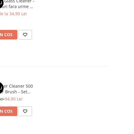
o Glass Cleaner -
U
uri fara urme cu
ob si Evaporare
e la 34,90 Lei
da 250ml
N COS
ther Cleaner 500
U
er Brush - Set
 Piele Auto
Lei
94,90 Lei
N COS