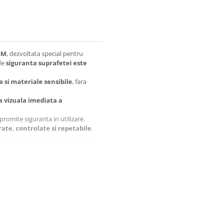
SM
, dezvoltata special pentru
de
siguranta suprafetei este
a si materiale sensibile
, fara
a vizuala imediata a
promite siguranta in utilizare.
rate, controlate si repetabile
.