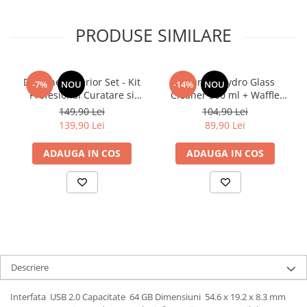
PRODUSE SIMILARE
Deturner Interior Set - Kit
Deturner Hydro Glass
-7%
NOU
-14%
NOU
Profesional Curatare si
Cleaner 500 ml + Waffle
Protectie Interior Auto cu
Glass Microfiber - Set
149,90 Lei
104,90 Lei
Accesorii Incluse, Finisaj
Curatare Geamuri Auto
139,90 Lei
89,90 Lei
Satinat - ideal Cadou
ADAUGA IN COS
ADAUGA IN COS
Descriere
Interfata USB 2.0 Capacitate 64 GB Dimensiuni 54.6 x 19.2 x 8.3 mm