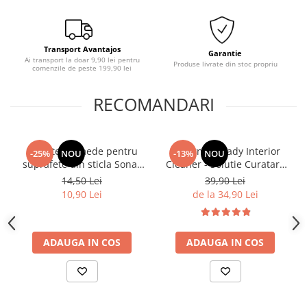
Transport Avantajos
Garantie
Ai transport la doar 9,90 lei pentru
Produse livrate din stoc propriu
comenzile de peste 199,90 lei
RECOMANDARI
Servetele umede pentru
Deturner Ready Interior
-25%
NOU
-13%
NOU
suprafete din sticla Sonax
Cleaner - Solutie Curatare
,10buc
Interior cu pH Neutru si
14,50 Lei
39,90 Lei
Efect Antibacterian 250ml
10,90 Lei
de la 34,90 Lei
ADAUGA IN COS
ADAUGA IN COS