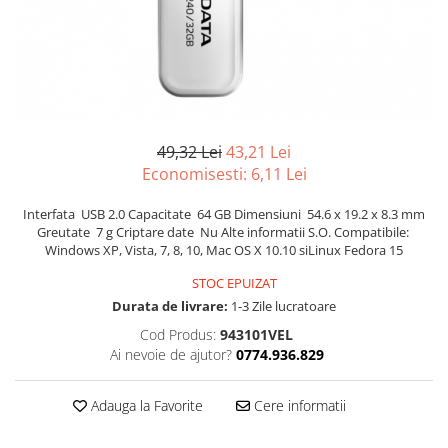
Suprafete Plastic Exterior
Organizatoare auto
Tratament Hidrofob
Parasolare si jaluzele
Suporturi bauturi
49,32 Lei
43,21 Lei
Economisesti:
6,11
Lei
Interfata USB 2.0 Capacitate 64 GB Dimensiuni 54.6 x 19.2 x 8.3 mm
Greutate 7 g Criptare date Nu Alte informatii S.O. Compatibile:
Windows XP, Vista, 7, 8, 10, Mac OS X 10.10 siLinux Fedora 15
STOC EPUIZAT
Durata de livrare:
1-3 Zile lucratoare
Cod Produs:
943101VEL
Ai nevoie de ajutor?
0774.936.829
Adauga la Favorite
Cere informatii