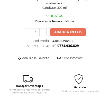
mătăsoasă.
Solutii Curatare Exterior
Cantitate: 300 ml
Sticla Auto
IN STOC
Suprafete Plastic Exterior
Durata de livrare:
1-3 zile
Tratament Hidrofob
Electrice si Electronice Auto
ADAUGA IN COS
Aspiratoare Auto
Cod Produs:
ADI0239MRI
Carduri si Stick-uri de Memorie
Ai nevoie de ajutor?
0774.936.829
Casti bluetooth
Adauga la Favorite
Cere informatii
Incarcatoare Auto
Modulatoare FM si MP3 auto
Accesorii biciclete
Accesorii pentru biciclete
Transport Avantajos
Garantie
Intretinere biciclete
Ai transport la doar 9,90 lei pentru
Produse livrate din stoc propriu
comenzile de peste 199,90 lei
Iluminare Auto
Becuri auto