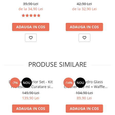
Diagrame Tahograf
Interior cu pH Neutru si
Interior cu Finisaj Mat si
39,90 Lei
42,90 Lei
Efect Antibacterian 250ml
Siguranta pentru Ecrane
de la 34,90 Lei
de la 32,90 Lei
LCD 250ml
ADAUGA IN COS
ADAUGA IN COS
PRODUSE SIMILARE
Deturner Interior Set - Kit
Deturner Hydro Glass
-7%
NOU
-14%
NOU
Profesional Curatare si
Cleaner 500 ml + Waffle
Protectie Interior Auto cu
Glass Microfiber - Set
149,90 Lei
104,90 Lei
Accesorii Incluse, Finisaj
Curatare Geamuri Auto
139,90 Lei
89,90 Lei
Satinat - ideal Cadou
ADAUGA IN COS
ADAUGA IN COS