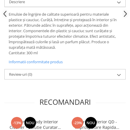
Descriere
Lanterne si Lumini Semnalizare
Intretinere si Consumabile
Emulsie de îngrijire de calitate superioară pentru materiale
Uleiuri si Aditivi
plastice și cauciuc. Curăță, întreține și protejează în interior și în
exterior. Pătrunde adânc în suprafețe, apoi acționează din
Antigel Auto
interior. Componentele din plastic și cauciuc sunt curățate și
protejate împotriva tuturor efectelor climatice. Efect antistatic,
Baterii telecomanda
împrospătează culorile și lasă un parfum plăcut. Produce o
Cabluri si Accesorii Acumulatori
suprafața mată mătăsoasă.
Cantitate: 300 ml
Canistre Auto
Informatii conformitate produs
Intretinere Generala
Reparatii Roti
Review-uri
(0)
Sigurante Auto
Oferte si Promotii
Scule si Echipamente
RECOMANDARI
Scule auto
Chingi si accesorii transport
Deturner Ready Interior
Deturner Interior QD -
-13%
NOU
-23%
NOU
Depanare Auto
Cleaner - Solutie Curatare
Improspatare Rapida