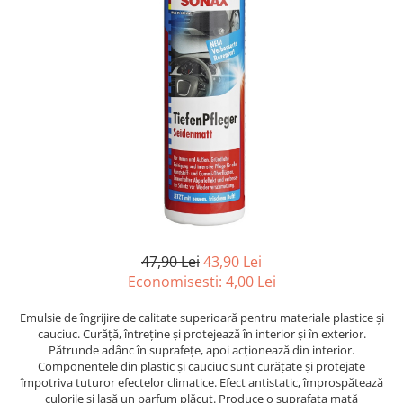
Odorizante auto ventilatie
Suport Auto Telefon
Organizatoare auto
Parasolare si jaluzele
Suporturi bauturi
Cosmetica si Detailing Auto
Interior
Solutii Curatare Interior
Suprafete Plastic Interior
Tapiterii
Accesorii Detailing
47,90 Lei
43,90 Lei
Economisesti:
4,00
Lei
Exterior
Jante si Anvelope
Emulsie de îngrijire de calitate superioară pentru materiale plastice și
Polish Auto si Corectie Vopsea
cauciuc. Curăță, întreține și protejează în interior și în exterior.
Pătrunde adânc în suprafețe, apoi acționează din interior.
Pre-spalare si Spuma Auto
Componentele din plastic și cauciuc sunt curățate și protejate
Protectie Vopsea
împotriva tuturor efectelor climatice. Efect antistatic, împrospătează
culorile și lasă un parfum plăcut. Produce o suprafața mată
Reconditionare Faruri