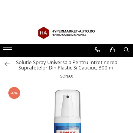
Toate Produsele
Accesorii Auto
Accesorii auto obligatorii
Accesorii Iarna
Exterior Auto
Solutie Spray Universala Pentru Intretinerea
Suprafetelor Din Plastic Si Cauciuc, 300 ml
Stergatoare parbriz
Huse scaune auto
SONAX
Huse volan
-8%
Interior Auto
Covorase Auto
Odorizante auto de agatat
Odorizante auto lichide
Odorizante auto tip conserva