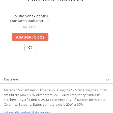
Solutie Sonax pentru
Etansarea Radiatorului ,
250 ml
44,90 Lei
ADAUGA IN COS
Descriere
Material: Maner Plastic Dimensiuni: Lungime 17.5 cm Lungime Fir: 105
cm Putere Max : 60W Alimentare: 220 - 240V Frequency: 50/60Hz
Stecher: EU Varf: Conic si Ascutit Dimensiuni varf: 0,8 mm Rezistenta:
Ceramica Butoane: Buton comutare de la 20W la 60W
Informatii conformitate produs