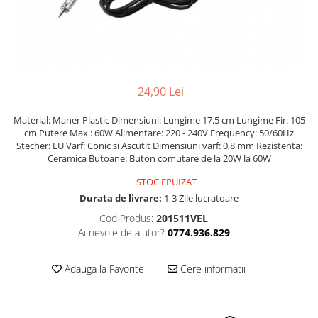
Suprafete Plastic Exterior
Organizatoare auto
Tratament Hidrofob
Parasolare si jaluzele
Suporturi bauturi
24,90 Lei
Material: Maner Plastic Dimensiuni: Lungime 17.5 cm Lungime Fir: 105
cm Putere Max : 60W Alimentare: 220 - 240V Frequency: 50/60Hz
Stecher: EU Varf: Conic si Ascutit Dimensiuni varf: 0,8 mm Rezistenta:
Ceramica Butoane: Buton comutare de la 20W la 60W
STOC EPUIZAT
Durata de livrare:
1-3 Zile lucratoare
Cod Produs:
201511VEL
Ai nevoie de ajutor?
0774.936.829
Adauga la Favorite
Cere informatii