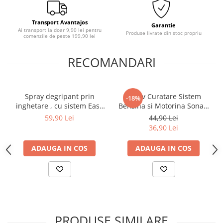
Transport Avantajos
Garantie
Ai transport la doar 9,90 lei pentru
Produse livrate din stoc propriu
comenzile de peste 199,90 lei
RECOMANDARI
Spray degripant prin
Aditiv Curatare Sistem
-18%
inghetare , cu sistem Easy
Benzina si Motorina Sonax,
Spray Sonax, 400 ml
250ml
59,90 Lei
44,90 Lei
36,90 Lei
ADAUGA IN COS
ADAUGA IN COS
PRODUSE SIMILARE