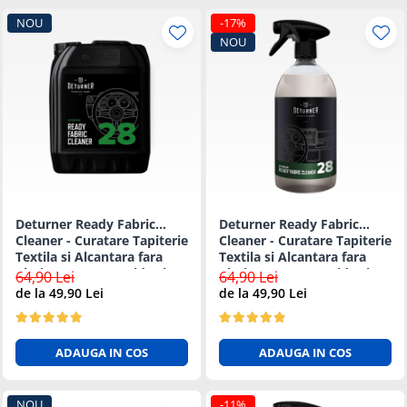
NOU
-17%
NOU
Deturner Ready Fabric
Deturner Ready Fabric
Cleaner - Curatare Tapiterie
Cleaner - Curatare Tapiterie
Textila si Alcantara fara
Textila si Alcantara fara
Clatire, Uscare Rapida si
Clatire, Uscare Rapida si
64,90 Lei
64,90 Lei
Sigura - 5L
Sigura - 1L
de la 49,90 Lei
de la 49,90 Lei
ADAUGA IN COS
ADAUGA IN COS
NOU
-11%