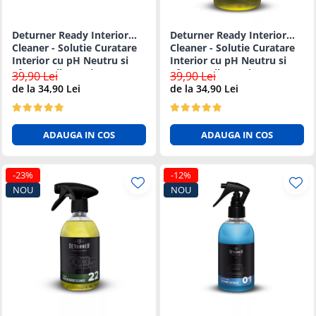
Solutii Curatare Exterior
Deturner Ready Interior
Deturner Ready Interior
Sticla Auto
Cleaner - Solutie Curatare
Cleaner - Solutie Curatare
Suprafete Plastic Exterior
Interior cu pH Neutru si
Interior cu pH Neutru si
Tratament Hidrofob
Efect Antibacterian - 5L
Efect Antibacterian - 1L
39,90 Lei
39,90 Lei
de la 34,90 Lei
de la 34,90 Lei
Electrice si Electronice Auto
Aspiratoare Auto
Carduri si Stick-uri de Memorie
ADAUGA IN COS
ADAUGA IN COS
Casti bluetooth
Incarcatoare Auto
-23%
-12%
NOU
NOU
Modulatoare FM si MP3 auto
Accesorii biciclete
Accesorii pentru biciclete
Intretinere biciclete
Iluminare Auto
Becuri auto