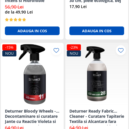
Intens si Hidrofobie
30 cm, piele ecologica, bej
Puternica - 5L
56,90 Lei
17,90 Lei
de la 49,90 Lei
ADAUGA IN COS
ADAUGA IN COS
-15%
-23%
NOU
NOU
Deturner Bloody Wheels -
Deturner Ready Fabric
Decontaminare si curatare
Cleaner - Curatare Tapiterie
Jante cu Reactie Violeta si
Textila si Alcantara fara
pH Neutru 500ml
Clatire, Uscare Rapida si
64,90 Lei
64,90 Lei