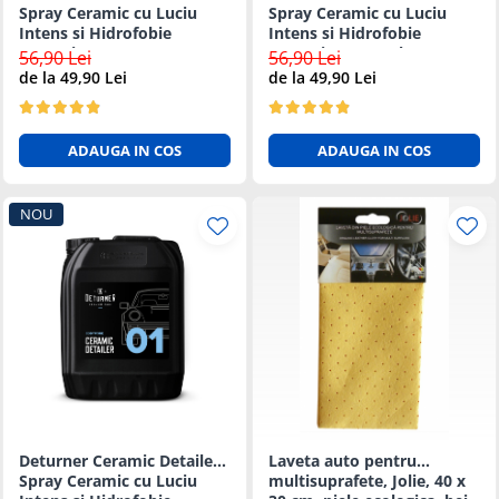
Diagrame Tahograf
Spray Ceramic cu Luciu
Spray Ceramic cu Luciu
Intens si Hidrofobie
Intens si Hidrofobie
Puternica - 1L
Puternica - 500ml
56,90 Lei
56,90 Lei
de la 49,90 Lei
de la 49,90 Lei
ADAUGA IN COS
ADAUGA IN COS
NOU
Deturner Ceramic Detailer -
Laveta auto pentru
Spray Ceramic cu Luciu
multisuprafete, Jolie, 40 x