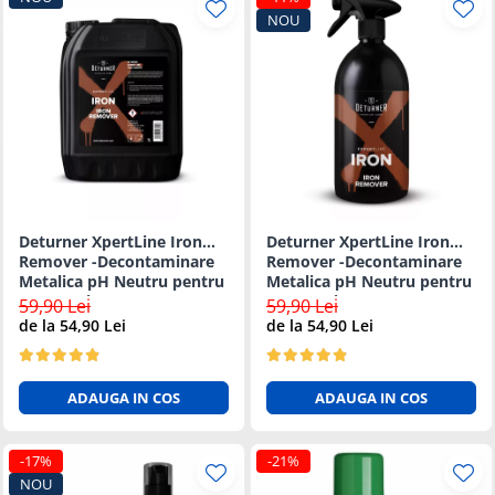
NOU
Deturner XpertLine Iron
Deturner XpertLine Iron
Remover -Decontaminare
Remover -Decontaminare
Metalica pH Neutru pentru
Metalica pH Neutru pentru
Vopsea si Jante - 5L
Vopsea si Jante - 1L
59,90 Lei
59,90 Lei
de la 54,90 Lei
de la 54,90 Lei
ADAUGA IN COS
ADAUGA IN COS
-17%
-21%
NOU