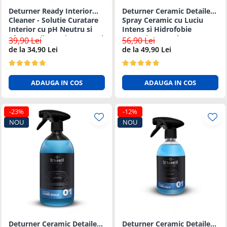
Lanterne si Lumini Semnalizare
Deturner Ready Interior
Deturner Ceramic Detailer -
Intretinere si Consumabile
Cleaner - Solutie Curatare
Spray Ceramic cu Luciu
Interior cu pH Neutru si
Intens si Hidrofobie
Uleiuri si Aditivi
Efect Antibacterian - 500ml
Puternica 250ml
39,90 Lei
56,90 Lei
Antigel Auto
de la 34,90 Lei
de la 49,90 Lei
Baterii telecomanda
Cabluri si Accesorii Acumulatori
ADAUGA IN COS
ADAUGA IN COS
Canistre Auto
Intretinere Generala
-23%
-12%
NOU
NOU
Reparatii Roti
Sigurante Auto
Oferte si Promotii
Scule si Echipamente
Scule auto
Chingi si accesorii transport
Depanare Auto
Deturner Ceramic Detailer -
Deturner Ceramic Detailer -