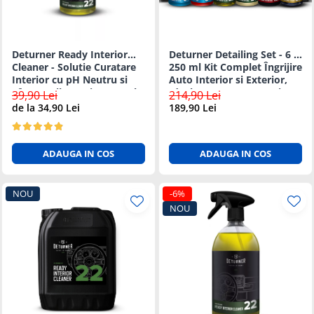
Odorizante auto ventilatie
Suport Auto Telefon
Organizatoare auto
Deturner Ready Interior
Deturner Detailing Set - 6 ×
Parasolare si jaluzele
Cleaner - Solutie Curatare
250 ml Kit Complet Îngrijire
Interior cu pH Neutru si
Auto Interior si Exterior,
Suporturi bauturi
Efect Antibacterian 250ml
Ideal pentru Incepatori sau
39,90 Lei
214,90 Lei
Cosmetica si Detailing Auto
Cadou
de la 34,90 Lei
189,90 Lei
Interior
Solutii Curatare Interior
ADAUGA IN COS
ADAUGA IN COS
Suprafete Plastic Interior
Tapiterii
NOU
-6%
Accesorii Detailing
NOU
Exterior
Jante si Anvelope
Polish Auto si Corectie Vopsea
Pre-spalare si Spuma Auto
Protectie Vopsea
Reconditionare Faruri