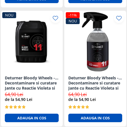
NOU
-11%
NOU
Deturner Bloody Wheels -
Deturner Bloody Wheels -
Decontaminare si curatare
Decontaminare si curatare
Jante cu Reactie Violeta si
Jante cu Reactie Violeta si
pH Neutru - 5L
pH Neutru - 1L
64,90 Lei
64,90 Lei
de la 54,90 Lei
de la 54,90 Lei
ADAUGA IN COS
ADAUGA IN COS