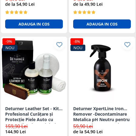
Sigura 500ml
de la 54,90 Lei
de la 49,90 Lei
ADAUGA IN COS
ADAUGA IN COS
-9%
-8%
NOU
NOU
Deturner Leather Set - Kit
Deturner XpertLine Iron
Profesional Curățare și
Remover -Decontaminare
Protecție Piele Auto cu
Metalica pH Neutru pentru
Accesorii Incluse, Finisaj
Vopsea si Jante 500ml
159,90 Lei
59,90 Lei
Mat
144,90 Lei
de la 54,90 Lei