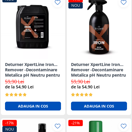
NOU
Deturner XpertLine Iron
Deturner XpertLine Iron
Remover -Decontaminare
Remover -Decontaminare
Metalica pH Neutru pentru
Metalica pH Neutru pentru
Vopsea si Jante - 5L
Vopsea si Jante - 1L
59,90 Lei
59,90 Lei
de la 54,90 Lei
de la 54,90 Lei
ADAUGA IN COS
ADAUGA IN COS
-17%
-21%
NOU