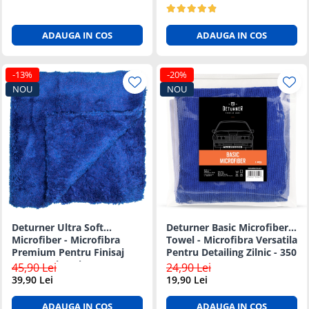
ADAUGA IN COS
ADAUGA IN COS
-13%
-20%
NOU
NOU
Deturner Ultra Soft
Deturner Basic Microfiber
Microfiber - Microfibra
Towel - Microfibra Versatila
Premium Pentru Finisaj
Pentru Detailing Zilnic - 350
Fara Zgarieturi - 500 GSM
GSM
45,90 Lei
24,90 Lei
39,90 Lei
19,90 Lei
ADAUGA IN COS
ADAUGA IN COS