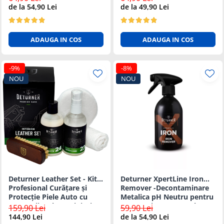
Sigura 500ml
de la 54,90 Lei
de la 49,90 Lei
ADAUGA IN COS
ADAUGA IN COS
-9%
-8%
NOU
NOU
Deturner Leather Set - Kit
Deturner XpertLine Iron
Profesional Curățare și
Remover -Decontaminare
Protecție Piele Auto cu
Metalica pH Neutru pentru
Accesorii Incluse, Finisaj
Vopsea si Jante 500ml
159,90 Lei
59,90 Lei
Mat
144,90 Lei
de la 54,90 Lei