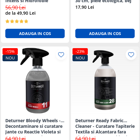
Intens si Hidrofobie
30 cm, piele ecologica, bej
Puternica - 5L
56,90 Lei
17,90 Lei
de la 49,90 Lei
ADAUGA IN COS
ADAUGA IN COS
-15%
-23%
NOU
NOU
Deturner Bloody Wheels -
Deturner Ready Fabric
Decontaminare si curatare
Cleaner - Curatare Tapiterie
Jante cu Reactie Violeta si
Textila si Alcantara fara
pH Neutru 500ml
Clatire, Uscare Rapida si
64,90 Lei
64,90 Lei