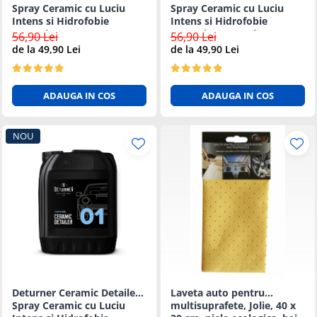
Spray Ceramic cu Luciu
Spray Ceramic cu Luciu
Intens si Hidrofobie
Intens si Hidrofobie
Puternica - 1L
Puternica - 500ml
56,90 Lei
56,90 Lei
de la 49,90 Lei
de la 49,90 Lei
ADAUGA IN COS
ADAUGA IN COS
NOU
Deturner Ceramic Detailer -
Laveta auto pentru
Spray Ceramic cu Luciu
multisuprafete, Jolie, 40 x