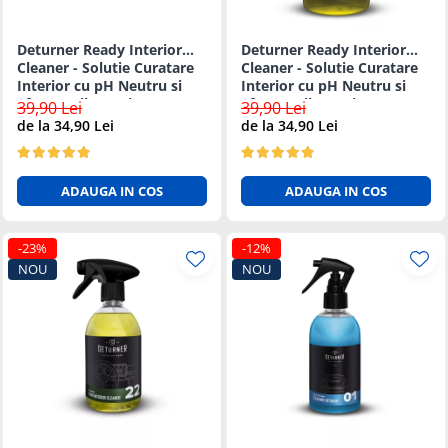
Deturner Ready Interior
Deturner Ready Interior
Cleaner - Solutie Curatare
Cleaner - Solutie Curatare
Interior cu pH Neutru si
Interior cu pH Neutru si
Efect Antibacterian - 5L
Efect Antibacterian - 1L
39,90 Lei
39,90 Lei
de la 34,90 Lei
de la 34,90 Lei
ADAUGA IN COS
ADAUGA IN COS
-23%
-12%
NOU
NOU