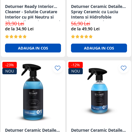
Deturner Ready Interior
Deturner Ceramic Detailer -
Cleaner - Solutie Curatare
Spray Ceramic cu Luciu
Interior cu pH Neutru si
Intens si Hidrofobie
Efect Antibacterian - 500ml
Puternica 250ml
39,90 Lei
56,90 Lei
de la 34,90 Lei
de la 49,90 Lei
ADAUGA IN COS
ADAUGA IN COS
-23%
-12%
NOU
NOU
Deturner Ceramic Detailer -
Deturner Ceramic Detailer -