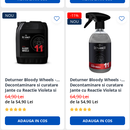
NOU
-11%
NOU
Deturner Bloody Wheels -
Deturner Bloody Wheels -
Decontaminare si curatare
Decontaminare si curatare
Jante cu Reactie Violeta si
Jante cu Reactie Violeta si
pH Neutru - 5L
pH Neutru - 1L
64,90 Lei
64,90 Lei
de la 54,90 Lei
de la 54,90 Lei
ADAUGA IN COS
ADAUGA IN COS