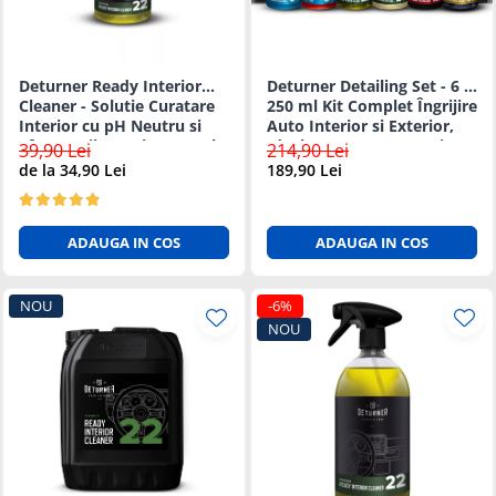
Suprafete Plastic Exterior
Organizatoare auto
Tratament Hidrofob
Parasolare si jaluzele
Deturner Ready Interior
Deturner Detailing Set - 6 ×
Suporturi bauturi
Cleaner - Solutie Curatare
250 ml Kit Complet Îngrijire
Interior cu pH Neutru si
Auto Interior si Exterior,
Efect Antibacterian 250ml
Ideal pentru Incepatori sau
39,90 Lei
214,90 Lei
Cadou
de la 34,90 Lei
189,90 Lei
ADAUGA IN COS
ADAUGA IN COS
NOU
-6%
NOU