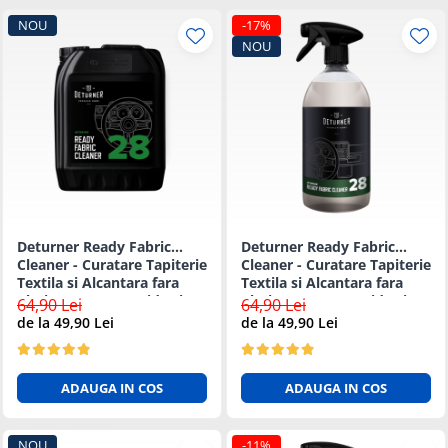
NOU
-17%
NOU
Deturner Ready Fabric
Deturner Ready Fabric
Cleaner - Curatare Tapiterie
Cleaner - Curatare Tapiterie
Textila si Alcantara fara
Textila si Alcantara fara
Clatire, Uscare Rapida si
Clatire, Uscare Rapida si
64,90 Lei
64,90 Lei
Sigura - 5L
Sigura - 1L
de la 49,90 Lei
de la 49,90 Lei
ADAUGA IN COS
ADAUGA IN COS
NOU
-11%