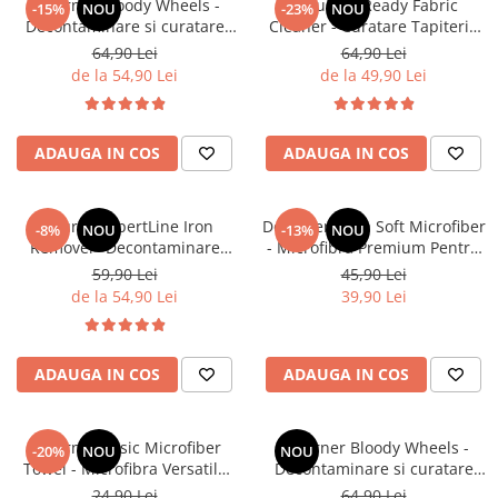
Deturner Bloody Wheels -
Deturner Ready Fabric
-15%
NOU
-23%
NOU
Decontaminare si curatare
Cleaner - Curatare Tapiterie
Jante cu Reactie Violeta si pH
Textila si Alcantara fara
64,90 Lei
64,90 Lei
Neutru 500ml
Clatire, Uscare Rapida si
de la 54,90 Lei
de la 49,90 Lei
Sigura 500ml
ADAUGA IN COS
ADAUGA IN COS
Deturner XpertLine Iron
Deturner Ultra Soft Microfiber
-8%
NOU
-13%
NOU
Remover -Decontaminare
- Microfibra Premium Pentru
Metalica pH Neutru pentru
Finisaj Fara Zgarieturi - 500
59,90 Lei
45,90 Lei
Vopsea si Jante 500ml
GSM
de la 54,90 Lei
39,90 Lei
ADAUGA IN COS
ADAUGA IN COS
Deturner Basic Microfiber
Deturner Bloody Wheels -
-20%
NOU
NOU
Towel - Microfibra Versatila
Decontaminare si curatare
Pentru Detailing Zilnic - 350
Jante cu Reactie Violeta si pH
24,90 Lei
64,90 Lei