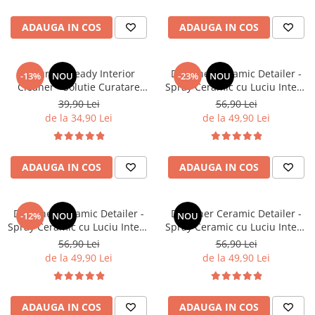
Suprafete Plastic Exterior
Organizatoare auto
Tratament Hidrofob
ADAUGA IN COS
ADAUGA IN COS
Parasolare si jaluzele
Suporturi bauturi
Deturner Ready Interior
Deturner Ceramic Detailer -
-13%
NOU
-23%
NOU
Cleaner - Solutie Curatare
Spray Ceramic cu Luciu Intens
Interior cu pH Neutru si Efect
si Hidrofobie Puternica - 1L
39,90 Lei
56,90 Lei
Antibacterian 250ml
de la 34,90 Lei
de la 49,90 Lei
ADAUGA IN COS
ADAUGA IN COS
Deturner Ceramic Detailer -
Deturner Ceramic Detailer -
-12%
NOU
NOU
Spray Ceramic cu Luciu Intens
Spray Ceramic cu Luciu Intens
si Hidrofobie Puternica -
si Hidrofobie Puternica - 5L
56,90 Lei
56,90 Lei
500ml
de la 49,90 Lei
de la 49,90 Lei
ADAUGA IN COS
ADAUGA IN COS