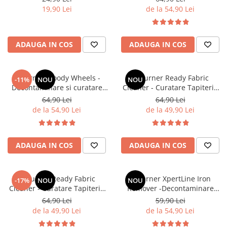
GSM
Neutru - 5L
19,90 Lei
de la 54,90 Lei
ADAUGA IN COS
ADAUGA IN COS
Deturner Bloody Wheels -
Deturner Ready Fabric
-11%
NOU
NOU
Decontaminare si curatare
Cleaner - Curatare Tapiterie
Jante cu Reactie Violeta si pH
Textila si Alcantara fara
64,90 Lei
64,90 Lei
Neutru - 1L
Clatire, Uscare Rapida si
de la 54,90 Lei
de la 49,90 Lei
Sigura - 5L
ADAUGA IN COS
ADAUGA IN COS
Deturner Ready Fabric
Deturner XpertLine Iron
-17%
NOU
NOU
Cleaner - Curatare Tapiterie
Remover -Decontaminare
Textila si Alcantara fara
Metalica pH Neutru pentru
64,90 Lei
59,90 Lei
Clatire, Uscare Rapida si
Vopsea si Jante - 5L
de la 49,90 Lei
de la 54,90 Lei
Sigura - 1L