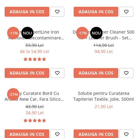
ADAUGA IN COS
ADAUGA IN COS
Deturner XpertLine Iron
Deturner Leather Cleaner 500
-11%
NOU
-17%
NOU
Remover -Decontaminare
ml + Leather Brush - Set
Metalica pH Neutru pentru
Curatare Piele Auto
59,90 Lei
114,90 Lei
Vopsea si Jante - 1L
de la 54,90 Lei
94,90 Lei
ADAUGA IN COS
ADAUGA IN COS
Spray Curatare Bord Cu
Solutie pentru Curatarea
-21%
Aroma New Car, Fara Silicon,
Tapiteriei Textile, Jolie, 500ml
400 ml
43,90 Lei
21,90 Lei
34,90 Lei
ADAUGA IN COS
ADAUGA IN COS