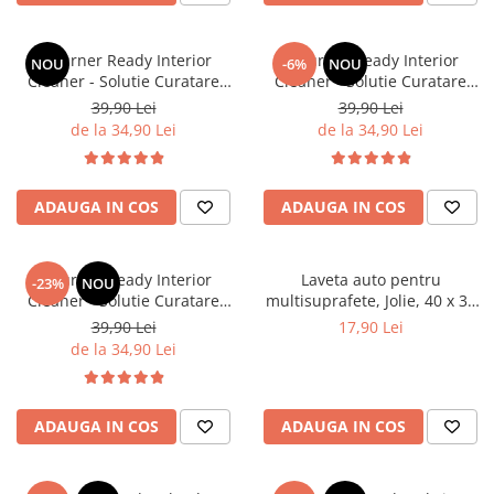
Deturner Ready Interior
Deturner Ready Interior
NOU
-6%
NOU
Cleaner - Solutie Curatare
Cleaner - Solutie Curatare
Interior cu pH Neutru si Efect
Interior cu pH Neutru si Efect
39,90 Lei
39,90 Lei
Antibacterian - 5L
Antibacterian - 1L
de la 34,90 Lei
de la 34,90 Lei
ADAUGA IN COS
ADAUGA IN COS
Deturner Ready Interior
Laveta auto pentru
-23%
NOU
Cleaner - Solutie Curatare
multisuprafete, Jolie, 40 x 30
Interior cu pH Neutru si Efect
cm, piele ecologica, bej
39,90 Lei
17,90 Lei
Antibacterian - 500ml
de la 34,90 Lei
ADAUGA IN COS
ADAUGA IN COS