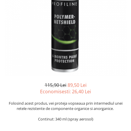
Suprafete Plastic Exterior
Organizatoare auto
Tratament Hidrofob
Parasolare si jaluzele
Suporturi bauturi
115,90 Lei
89,50 Lei
Economisesti:
26,40
Lei
Folosind acest produs, vei proteja vopseaua prin intermediul unei
retele rezistente de componente organice si anorganice.
Continut: 340 ml (spray aerosol)