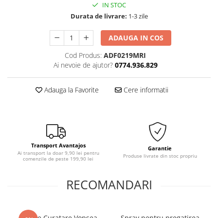
IN STOC
Durata de livrare:
1-3 zile
ADAUGA IN COS
Cod Produs:
ADF0219MRI
Ai nevoie de ajutor?
0774.936.829
Adauga la Favorite
Cere informatii
Transport Avantajos
Garantie
Ai transport la doar 9,90 lei pentru
Produse livrate din stoc propriu
comenzile de peste 199,90 lei
RECOMANDARI
Solutie Curatare Vopsea
Spray pentru pregatirea