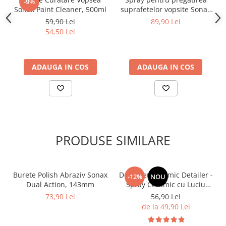
-9%
Sonax Paint Cleaner, 500ml
suprafetelor vopsite Sonax
Profiline Finish Control,
59,90 Lei
89,90 Lei
400ml
54,50 Lei
ADAUGA IN COS
ADAUGA IN COS
PRODUSE SIMILARE
Burete Polish Abraziv Sonax
Deturner Ceramic Detailer -
-12%
NOU
Dual Action, 143mm
Spray Ceramic cu Luciu
Intens si Hidrofobie
73,90 Lei
56,90 Lei
Puternica 250ml
de la 49,90 Lei