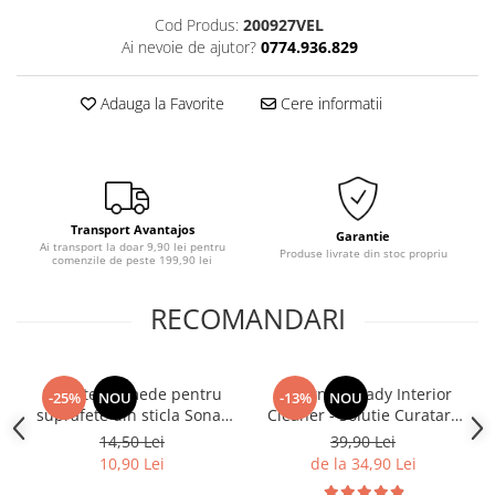
Cod Produs:
200927VEL
Ai nevoie de ajutor?
0774.936.829
Adauga la Favorite
Cere informatii
Transport Avantajos
Garantie
Ai transport la doar 9,90 lei pentru
Produse livrate din stoc propriu
comenzile de peste 199,90 lei
RECOMANDARI
Servetele umede pentru
Deturner Ready Interior
-25%
NOU
-13%
NOU
suprafete din sticla Sonax
Cleaner - Solutie Curatare
,10buc
Interior cu pH Neutru si
14,50 Lei
39,90 Lei
Efect Antibacterian 250ml
10,90 Lei
de la 34,90 Lei