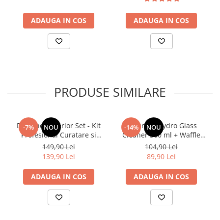
ADAUGA IN COS
ADAUGA IN COS
PRODUSE SIMILARE
Deturner Interior Set - Kit
Deturner Hydro Glass
-7%
NOU
-14%
NOU
Profesional Curatare si
Cleaner 500 ml + Waffle
Protectie Interior Auto cu
Glass Microfiber - Set
149,90 Lei
104,90 Lei
Accesorii Incluse, Finisaj
Curatare Geamuri Auto
139,90 Lei
89,90 Lei
Satinat - ideal Cadou
ADAUGA IN COS
ADAUGA IN COS