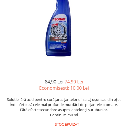
Suprafete Plastic Exterior
Organizatoare auto
Tratament Hidrofob
Parasolare si jaluzele
Suporturi bauturi
84,90 Lei
74,90 Lei
Economisesti:
10,00
Lei
Soluție fără acid pentru curățarea jantelor din aliaj ușor sau din oțel.
Îndepărtează cele mai profunde murdării de pe jantele cromate.
Fără efecte secundare asupra jantelor și șuruburilor.
Continut: 750 ml
STOC EPUIZAT