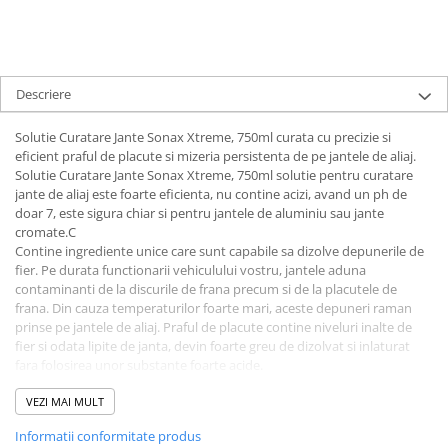
Descriere
Solutie Curatare Jante Sonax Xtreme, 750ml curata cu precizie si
eficient praful de placute si mizeria persistenta de pe jantele de aliaj.
Solutie Curatare Jante Sonax Xtreme, 750ml solutie pentru curatare
jante de aliaj este foarte eficienta, nu contine acizi, avand un ph de
doar 7, este sigura chiar si pentru jantele de aluminiu sau jante
cromate.C
Contine ingrediente unice care sunt capabile sa dizolve depunerile de
fier. Pe durata functionarii vehiculului vostru, jantele aduna
contaminanti de la discurile de frana precum si de la placutele de
frana. Din cauza temperaturilor foarte mari, aceste depuneri raman
prinse pe jantele de aliaj. Praful de placute contine niveluri inalte de
fier si odata lipite de janta, devin foarte greu de dizolvat si inlaturat
fara folosirea unor substante foarte acide.
Solutie Curatare Jante Sonax Xtreme, 750ml se poate aplica sub forma
de spuma folosind un spray spumant sau un spray obisnuit. Pe
VEZI MAI MULT
masura ce solutia incepe sa isi faca efectul asupra particulelor de fier,
Informatii conformitate produs
solutia isi schimba culoarea in rosu, semnalizand prezenta particulelor