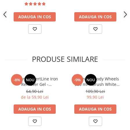
Sigura 500ml
ADAUGA IN COS
ADAUGA IN COS
PRODUSE SIMILARE
Deturner XpertLine Iron
Deturner Bloody Wheels
-8%
NOU
-9%
NOU
Remover Gel -
500 ml + Brush White
Decontaminare Metalica Tip
21mm - Set Curatare Jante
64,90 Lei
109,90 Lei
Gel pH Neutru pentru
si Zone Dificile
de la 59,90 Lei
99,90 Lei
Vopsea si Jante 500ml
ADAUGA IN COS
ADAUGA IN COS