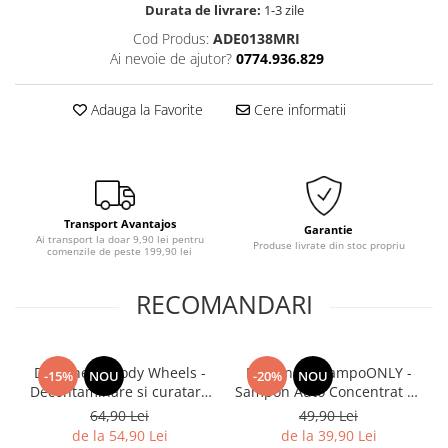
Durata de livrare:
1-3 zile
Cod Produs:
ADE0138MRI
Ai nevoie de ajutor?
0774.936.829
Adauga la Favorite
Cere informatii
Transport Avantajos
Garantie
Ai transport la doar 9,90 lei pentru
Produse livrate din stoc propriu
comenzile de peste 199,90 lei
RECOMANDARI
Deturner Bloody Wheels -
Deturner ShampoONLY -
-15%
NOU
-20%
NOU
Decontaminare si curatare
Sampon Auto Concentrat cu
Jante cu Reactie Violeta si
pH Neutru, Spuma
64,90 Lei
49,90 Lei
pH Neutru 500ml
Abundenta si Spalare
de la 54,90 Lei
de la 39,90 Lei