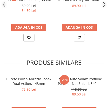
Profiline Finish Control,
59,90 Lei
89,90 Lei
400ml
54,50 Lei
ADAUGA IN COS
ADAUGA IN COS
PRODUSE SIMILARE
Burete Polish Abraziv Sonax
Sealant Auto Sonax Profiline
-23%
Dual Action, 143mm
Polymer Net Shield, 340ml
73,90 Lei
115,90 Lei
89,50 Lei