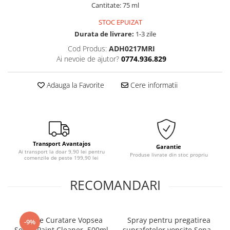
Cantitate: 75 ml
STOC EPUIZAT
Durata de livrare:
1-3 zile
Cod Produs:
ADH0217MRI
Ai nevoie de ajutor?
0774.936.829
Adauga la Favorite
Cere informatii
Transport Avantajos
Garantie
Ai transport la doar 9,90 lei pentru
Produse livrate din stoc propriu
comenzile de peste 199,90 lei
RECOMANDARI
Solutie Curatare Vopsea
Spray pentru pregatirea
-9%
Sonax Paint Cleaner, 500ml
suprafetelor vopsite Sonax