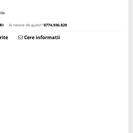
ile
RI
Ai nevoie de ajutor?
0774.936.829
rite
Cere informatii