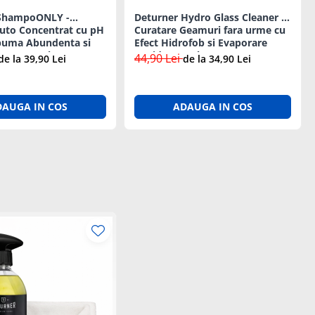
 ShampoONLY -
Deturner Hydro Glass Cleaner -
to Concentrat cu pH
Curatare Geamuri fara urme cu
puma Abundenta si
Efect Hidrofob si Evaporare
gura 500ml
Rapida 250ml
44,90 Lei
de la 39,90 Lei
de la 34,90 Lei
DAUGA IN COS
ADAUGA IN COS