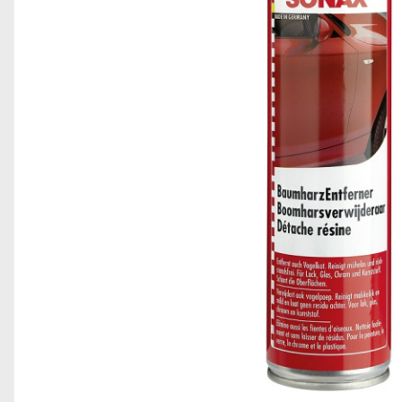
Odorizante auto ventilatie
Suport Auto Telefon
Organizatoare auto
Parasolare si jaluzele
Suporturi bauturi
Cosmetica si Detailing Auto
Interior
Solutii Curatare Interior
Suprafete Plastic Interior
Tapiterii
Accesorii Detailing
Exterior
Jante si Anvelope
Polish Auto si Corectie Vopsea
Pre-spalare si Spuma Auto
Protectie Vopsea
Reconditionare Faruri