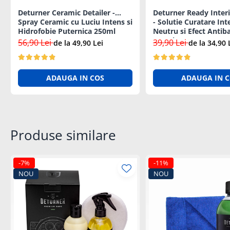
Lanterne si Lumini Semnalizare
Deturner Ceramic Detailer -
Deturner Ready Interi
Intretinere si Consumabile
Spray Ceramic cu Luciu Intens si
- Solutie Curatare Int
Hidrofobie Puternica 250ml
Neutru si Efect Antib
Uleiuri si Aditivi
250ml
56,90 Lei
39,90 Lei
de la 49,90 Lei
de la 34,90 
Antigel Auto
Baterii telecomanda
ADAUGA IN COS
ADAUGA IN 
Cabluri si Accesorii Acumulatori
Canistre Auto
Intretinere Generala
Reparatii Roti
Produse similare
Sigurante Auto
Oferte si Promotii
-7%
-11%
Scule si Echipamente
NOU
NOU
Scule auto
Chingi si accesorii transport
Depanare Auto