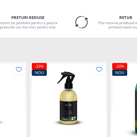
PRETURI REDUSE
RETUR
Facem tot posibilul pentru a pastra
Poti returna produsul in
preturile cat mai mici pentru tine
primesti banii in
-23%
-20%
NOU
NOU