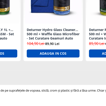
Y 1L +
Deturner Hydro Glass Cleaner
Deturner R
GSM - Set
500 ml + Waffle Glass Microfiber
500 ml + W
 auto
- Set Curatare Geamuri Auto
Curatare I
104,90 Lei
89,90 Lei
89,90 Lei
COS
ADAUGA IN COS
A
 pe suprafețele de vopsea, sticlă, crom și plastic și fără a lăsa urme. Chiar și 