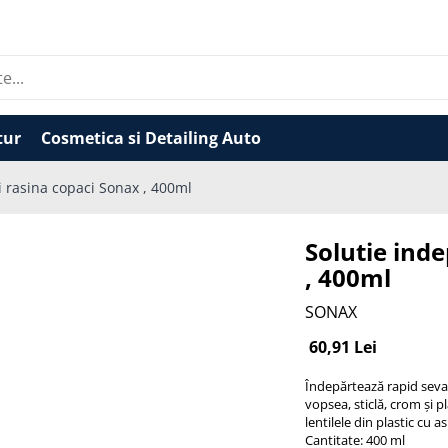
tur
Cosmetica si Detailing Auto
i rasina copaci Sonax , 400ml
Solutie inde
, 400ml
SONAX
60,91 Lei
Îndepărtează rapid seva,
vopsea, sticlă, crom și pl
lentilele din plastic cu 
Cantitate: 400 ml