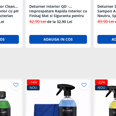
or Cleaner
Deturner Interior QD -
Deturner
erior cu pH
Improspatare Rapida Interior cu
Sampon Au
acterian
Finisaj Mat si Siguranta pentru
Neutru, S
Ecrane LCD 250ml
Spalare Si
42,90 Lei
49,90 Lei
Lei
de la 32,90 Lei
COS
ADAUGA IN COS
A
-14%
-22%
NOU
NOU