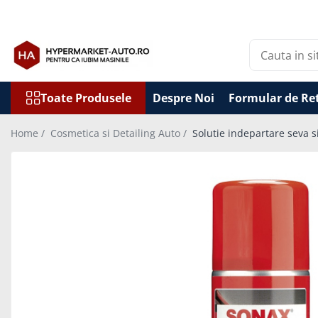
Toate Produsele
Accesorii Auto
Accesorii auto obligatorii
Toate Produsele
Despre Noi
Formular de Re
Accesorii Iarna
Home /
Cosmetica si Detailing Auto /
Solutie indepartare seva s
Exterior Auto
Stergatoare parbriz
Huse scaune auto
Huse volan
Interior Auto
Covorase Auto
Odorizante auto de agatat
Odorizante auto lichide
Odorizante auto tip conserva