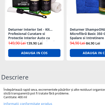
Diagrame Tahograf
Deturner Interior Set - Kit
Deturner ShampoONL
Profesional Curatare si
Microfibră Basic 350 
Protectie Interior Auto cu
Spalare si Intretinere
Accesorii Incluse, Finisaj Satinat
149,90 Lei
94,90 Lei
139,90 Lei
84,90 Lei
- ideal Cadou
ADAUGA IN COS
ADAUGA IN 
Descriere
Îndepărtează rapid seva, excrementele păsărilor și alte reziduuri organice de
sticlă transparentă pot fi tratate fără probleme.
Cantitate: 400 ml
Informatii conformitate produs