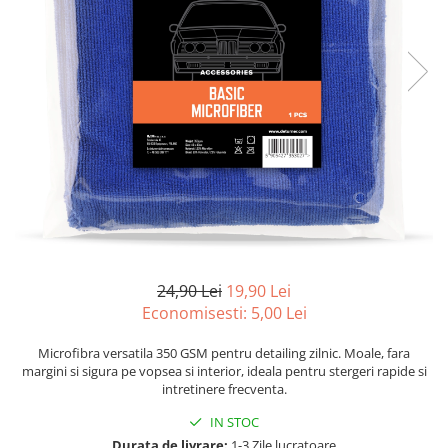
Suprafete Plastic Exterior
Organizatoare auto
Tratament Hidrofob
Parasolare si jaluzele
Suporturi bauturi
24,90 Lei
19,90 Lei
Economisesti:
5,00
Lei
Microfibra versatila 350 GSM pentru detailing zilnic. Moale, fara
margini si sigura pe vopsea si interior, ideala pentru stergeri rapide si
intretinere frecventa.
IN STOC
Durata de livrare:
1-3 Zile lucratoare