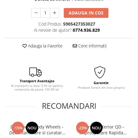
ADAUGA IN COS
Cod Produs:
5905427353027
Ai nevoie de ajutor?
0774.936.829
Adauga la Favorite
Cere informatii
Transport Avantajos
Garantie
Ai transport la doar 9,90 lei pentru
Produse livrate din stoc propriu
comenzile de peste 199,90 lei
RECOMANDARI
Deturner Bloody Wheels -
Deturner Interior QD -
-15%
NOU
-23%
NOU
Decontaminare si curatare
Improspatare Rapida