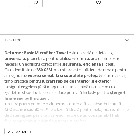
Descriere
Deturner Basic Microfiber Towel
este o lavetă de detailing
universală
, proiectată pentru
utilizare zilnică
, acolo unde este
necesar un echilibru corect între
siguranță, eficiență și cost
.
Cu o densitate de
350 GSM
, microfibra este suficient de moale pentru
a fi sigură pe
vopsea sensibilă și suprafețe protejate
, dar în același
timp practică pentru
lucrări rapide de interior și exterior
.
Designul
edgeless
(fără margini cusute) elimină riscul de micro-
zgârieturi și swirl-uri, ceea ce o face potrivită inclusiv pentru
ștergeri
finale sau buffing ușor
.
Textura
plush
permite o alunecare controlată și o absorbție bună,
fără scame sau dâre
. Este o lavetă ideală pentru
rulaj mare
, ateliere
de detailing sau pasionați care au nevoie de un
consumabil fiabil
,
fără compromisuri privind siguranța suprafeței.
VEZI MAI MULT