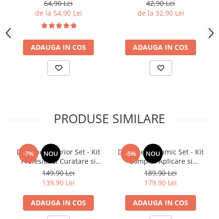
Jante cu Reactie Violeta si
Interior cu Finisaj Mat si
64,90 Lei
42,90 Lei
pH Neutru 500ml
Siguranta pentru Ecrane
de la 54,90 Lei
de la 32,90 Lei
LCD 250ml
ADAUGA IN COS
ADAUGA IN COS
PRODUSE SIMILARE
Deturner Interior Set - Kit
Deturner Ceramic Set - Kit
-7%
NOU
-5%
NOU
Profesional Curatare si
Complet Aplicare si
Protectie Interior Auto cu
Intretinere Coating Ceramic
149,90 Lei
189,90 Lei
Accesorii Incluse, Finisaj
cu Microfibra Inclusa, ideal
139,90 Lei
179,90 Lei
Satinat - ideal Cadou
cadou
ADAUGA IN COS
ADAUGA IN COS