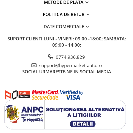
METODE DE PLATA
Spălare: la mașină, apă rece, fără balsam
POLITICA DE RETUR
Recomandare de utilizare
DATE COMERCIALE
Rezervă această microfibră pentru
lucrări zilnice
.
Pentru finisaje premium sau
coatinguri proaspăt aplicate
, folosește
SUPORT CLIENTI
LUNI - VINERI: 09:00 -18:00; SAMBATA:
lavete dedicate precum
Ultra Soft
sau
Pearl
.
09:00 - 14:00;
Produse complementare
0774.936.829
recomandate
support@hypermarket-auto.ro
SOCIAL
URMARESTE-NE IN SOCIAL MEDIA
Deturner
Finish Quick Detailer
Deturner
Interior QD
Deturner
Ceramic Detailer
Deturner
Wash – Microfiber Wash