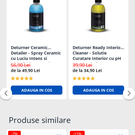
Deturner Ceramic
Deturner Ready Interior
Detailer - Spray Ceramic
Cleaner - Solutie
cu Luciu Intens si
Curatare Interior cu pH
Hidrofobie Puternica
Neutru si Efect
56,90 Lei
39,90 Lei
250ml
Antibacterian 250ml
de la 49,90 Lei
de la 34,90 Lei
ADAUGA IN COS
ADAUGA IN COS
Produse similare
-7%
-11%