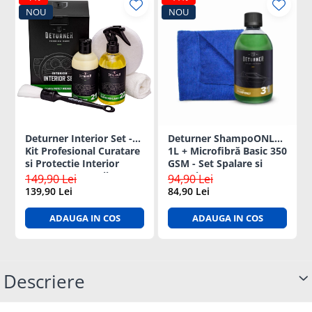
NOU
NOU
Deturner Interior Set -
Deturner ShampoONLY
Kit Profesional Curatare
1L + Microfibră Basic 350
si Protectie Interior
GSM - Set Spalare si
Auto cu Accesorii
Intretinere auto
149,90 Lei
94,90 Lei
Incluse, Finisaj Satinat -
139,90 Lei
84,90 Lei
ideal Cadou
ADAUGA IN COS
ADAUGA IN COS
Descriere