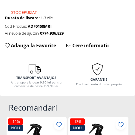
STOC EPUIZAT
Durata de livrare:
1-3 zile
Cod Produs:
ADF0158MRI
Ai nevoie de ajutor?
0774.936.829
Adauga la Favorite
Cere informatii
TRANSPORT AVANTAJOS
GARANTIE
Ai transport la doar 9,90 lei pentru
Produse livrate din stoc propriu
comenzile de peste 199,90 lei
Recomandari
-12%
-13%
NOU
NOU