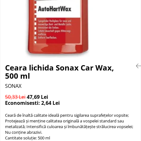
Suprafete Plastic Exterior
Organizatoare auto
Tratament Hidrofob
Parasolare si jaluzele
Suporturi bauturi
Ceara lichida Sonax Car Wax,
500 ml
SONAX
50,33 Lei
47,69 Lei
Economisesti:
2,64
Lei
Ceară de înaltă calitate ideală pentru sigilarea suprafețelor vopsite;
Protejează și menține calitatea originală a vospelei standard sau
metalizată; Intensifică culoarea și îmbunătățește strălucirea vopselei;
Nu conține abrazivi.
Cantitate soluție: 500 ml