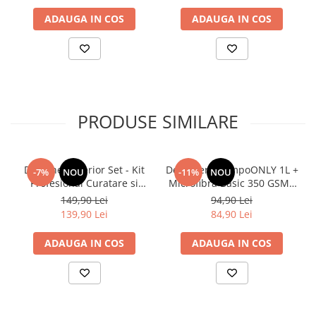
ADAUGA IN COS
ADAUGA IN COS
PRODUSE SIMILARE
Deturner Interior Set - Kit
Deturner ShampoONLY 1L +
-7%
NOU
-11%
NOU
Profesional Curatare si
Microfibră Basic 350 GSM -
Protectie Interior Auto cu
Set Spalare si Intretinere
149,90 Lei
94,90 Lei
Accesorii Incluse, Finisaj
auto
139,90 Lei
84,90 Lei
Satinat - ideal Cadou
ADAUGA IN COS
ADAUGA IN COS