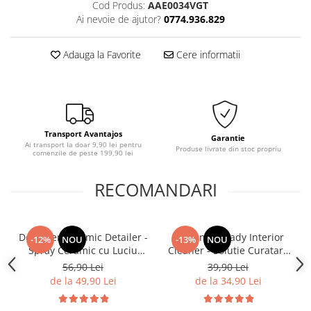
Cod Produs:
AAE0034VGT
Ai nevoie de ajutor?
0774.936.829
Adauga la Favorite
Cere informatii
Transport Avantajos
Garantie
Ai transport la doar 9,90 lei pentru
Produse livrate din stoc propriu
comenzile de peste 199,90 lei
RECOMANDARI
Deturner Ceramic Detailer -
Deturner Ready Interior
-12%
NOU
-13%
NOU
Spray Ceramic cu Luciu
Cleaner - Solutie Curatare
Intens si Hidrofobie
Interior cu pH Neutru si
56,90 Lei
39,90 Lei
Puternica 250ml
Efect Antibacterian 250ml
de la 49,90 Lei
de la 34,90 Lei