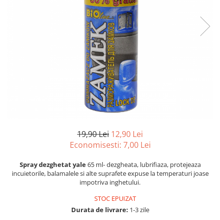
Suprafete Plastic Exterior
Organizatoare auto
Tratament Hidrofob
Parasolare si jaluzele
Suporturi bauturi
19,90 Lei
12,90 Lei
Economisesti:
7,00
Lei
Spray dezghetat yale
65 ml- dezgheata, lubrifiaza, protejeaza
incuietorile, balamalele si alte suprafete expuse la temperaturi joase
impotriva inghetului.
STOC EPUIZAT
Durata de livrare:
1-3 zile