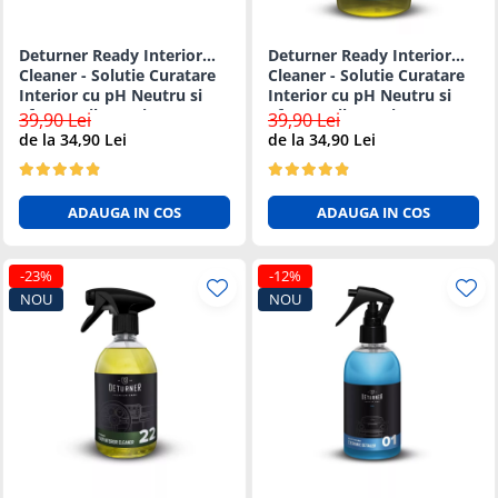
Deturner Ready Interior
Deturner Ready Interior
Cleaner - Solutie Curatare
Cleaner - Solutie Curatare
Interior cu pH Neutru si
Interior cu pH Neutru si
Efect Antibacterian - 5L
Efect Antibacterian - 1L
39,90 Lei
39,90 Lei
de la 34,90 Lei
de la 34,90 Lei
ADAUGA IN COS
ADAUGA IN COS
-23%
-12%
NOU
NOU