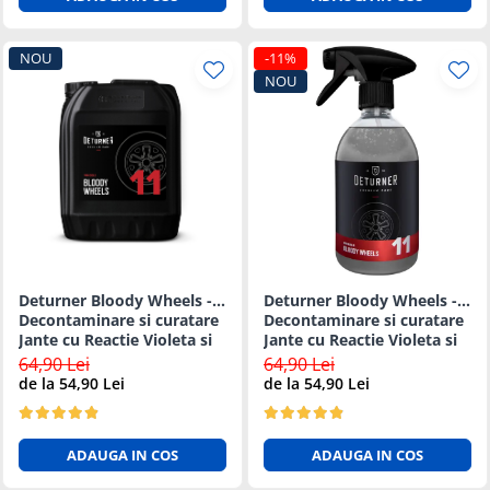
NOU
-11%
NOU
Deturner Bloody Wheels -
Deturner Bloody Wheels -
Decontaminare si curatare
Decontaminare si curatare
Jante cu Reactie Violeta si
Jante cu Reactie Violeta si
pH Neutru - 5L
pH Neutru - 1L
64,90 Lei
64,90 Lei
de la 54,90 Lei
de la 54,90 Lei
ADAUGA IN COS
ADAUGA IN COS