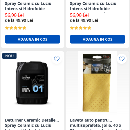
Spray Ceramic cu Luciu
Spray Ceramic cu Luciu
Intens si Hidrofobie
Intens si Hidrofobie
Puternica - 1L
Puternica - 500ml
56,90 Lei
56,90 Lei
de la 49,90 Lei
de la 49,90 Lei
ADAUGA IN COS
ADAUGA IN COS
NOU
Deturner Ceramic Detailer -
Laveta auto pentru
Spray Ceramic cu Luciu
multisuprafete, Jolie, 40 x