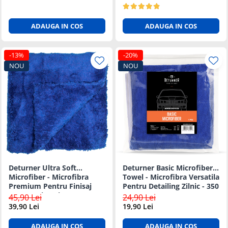
ADAUGA IN COS
ADAUGA IN COS
-13%
-20%
NOU
NOU
Deturner Ultra Soft
Deturner Basic Microfiber
Microfiber - Microfibra
Towel - Microfibra Versatila
Premium Pentru Finisaj
Pentru Detailing Zilnic - 350
Fara Zgarieturi - 500 GSM
GSM
45,90 Lei
24,90 Lei
39,90 Lei
19,90 Lei
ADAUGA IN COS
ADAUGA IN COS