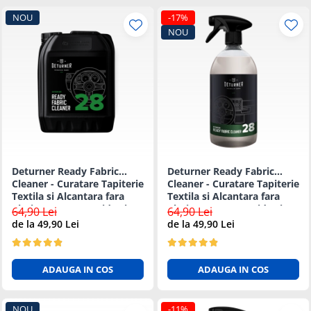
NOU
-17%
NOU
Deturner Ready Fabric
Deturner Ready Fabric
Cleaner - Curatare Tapiterie
Cleaner - Curatare Tapiterie
Textila si Alcantara fara
Textila si Alcantara fara
Clatire, Uscare Rapida si
Clatire, Uscare Rapida si
64,90 Lei
64,90 Lei
Sigura - 5L
Sigura - 1L
de la 49,90 Lei
de la 49,90 Lei
ADAUGA IN COS
ADAUGA IN COS
NOU
-11%