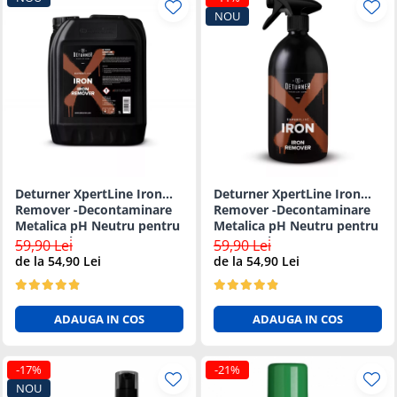
NOU
Deturner XpertLine Iron
Deturner XpertLine Iron
Remover -Decontaminare
Remover -Decontaminare
Metalica pH Neutru pentru
Metalica pH Neutru pentru
Vopsea si Jante - 5L
Vopsea si Jante - 1L
59,90 Lei
59,90 Lei
de la 54,90 Lei
de la 54,90 Lei
ADAUGA IN COS
ADAUGA IN COS
-17%
-21%
NOU