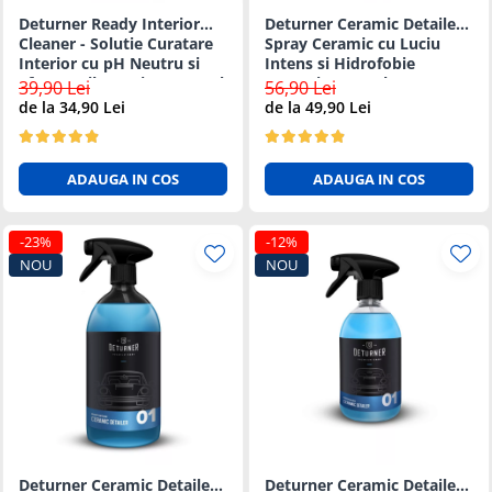
Deturner Ready Interior
Deturner Ceramic Detailer -
Cleaner - Solutie Curatare
Spray Ceramic cu Luciu
Interior cu pH Neutru si
Intens si Hidrofobie
Efect Antibacterian - 500ml
Puternica 250ml
39,90 Lei
56,90 Lei
de la 34,90 Lei
de la 49,90 Lei
ADAUGA IN COS
ADAUGA IN COS
-23%
-12%
NOU
NOU
Deturner Ceramic Detailer -
Deturner Ceramic Detailer -