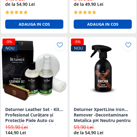
Sigura 500ml
de la 54,90 Lei
de la 49,90 Lei
ADAUGA IN COS
ADAUGA IN COS
-9%
-8%
NOU
NOU
Deturner Leather Set - Kit
Deturner XpertLine Iron
Profesional Curățare și
Remover -Decontaminare
Protecție Piele Auto cu
Metalica pH Neutru pentru
Accesorii Incluse, Finisaj
Vopsea si Jante 500ml
159,90 Lei
59,90 Lei
Mat
144,90 Lei
de la 54,90 Lei