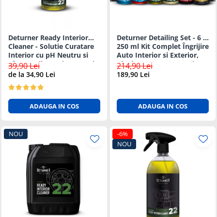
Suprafete Plastic Exterior
Organizatoare auto
Tratament Hidrofob
Parasolare si jaluzele
Deturner Ready Interior
Deturner Detailing Set - 6 ×
Suporturi bauturi
Cleaner - Solutie Curatare
250 ml Kit Complet Îngrijire
Interior cu pH Neutru si
Auto Interior si Exterior,
Efect Antibacterian 250ml
Ideal pentru Incepatori sau
39,90 Lei
214,90 Lei
Cadou
de la 34,90 Lei
189,90 Lei
ADAUGA IN COS
ADAUGA IN COS
NOU
-6%
NOU