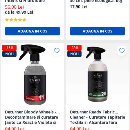
Intens si Hidrofobie
30 cm, piele ecologica, bej
Puternica - 5L
56,90 Lei
17,90 Lei
de la 49,90 Lei
ADAUGA IN COS
ADAUGA IN COS
-15%
-23%
NOU
NOU
Deturner Bloody Wheels -
Deturner Ready Fabric
Decontaminare si curatare
Cleaner - Curatare Tapiterie
Jante cu Reactie Violeta si
Textila si Alcantara fara
pH Neutru 500ml
Clatire, Uscare Rapida si
64,90 Lei
64,90 Lei