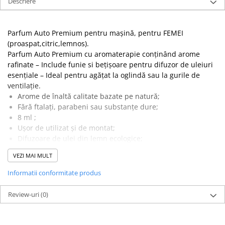
Descriere
Parfum Auto Premium pentru mașină, pentru FEMEI
(proaspat,citric,lemnos).
Parfum Auto Premium cu aromaterapie conținând arome
rafinate – Include funie si bețișoare pentru difuzor de uleiuri
esențiale – Ideal pentru agățat la oglindă sau la gurile de
ventilație.
Arome de înaltă calitate bazate pe natură;
Fără ftalați, parabeni sau substanțe dure;
8 ml ;
Ușor de utilizat și de montat;
Difuzoare de ulei din lemn ecologice;
Design superb al sticlei;
VEZI MAI MULT
Parfum de lungă durată;
Un cadou atent pentru șoferi;
Informatii conformitate produs
De lungă durată, se pastrează pană la 40 de zile
Te vei îndrăgosti instantaneu de acest Parfum Premium
Review-uri
(0)
pentru mașină dumneavoastră .