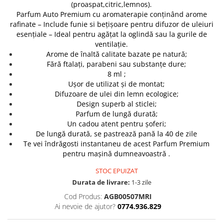
(proaspat,citric,lemnos).
Parfum Auto Premium cu aromaterapie conținând arome
rafinate – Include funie si bețișoare pentru difuzor de uleiuri
esențiale – Ideal pentru agățat la oglindă sau la gurile de
ventilație.
Arome de înaltă calitate bazate pe natură;
Fără ftalați, parabeni sau substanțe dure;
8 ml ;
Ușor de utilizat și de montat;
Difuzoare de ulei din lemn ecologice;
Design superb al sticlei;
Parfum de lungă durată;
Un cadou atent pentru șoferi;
De lungă durată, se pastrează pană la 40 de zile
Te vei îndrăgosti instantaneu de acest Parfum Premium
pentru mașină dumneavoastră .
STOC EPUIZAT
Durata de livrare:
1-3 zile
Cod Produs:
AGB00507MRI
Ai nevoie de ajutor?
0774.936.829