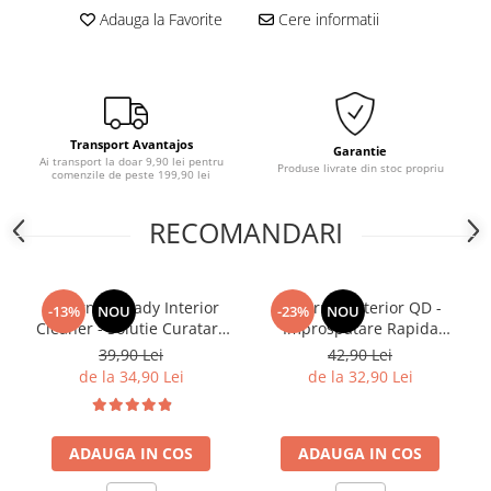
Adauga la Favorite
Cere informatii
Transport Avantajos
Garantie
Ai transport la doar 9,90 lei pentru
Produse livrate din stoc propriu
comenzile de peste 199,90 lei
RECOMANDARI
Deturner Ready Interior
Deturner Interior QD -
-13%
NOU
-23%
NOU
Cleaner - Solutie Curatare
Improspatare Rapida
Interior cu pH Neutru si
Interior cu Finisaj Mat si
39,90 Lei
42,90 Lei
Efect Antibacterian 250ml
Siguranta pentru Ecrane
de la 34,90 Lei
de la 32,90 Lei
LCD 250ml
ADAUGA IN COS
ADAUGA IN COS