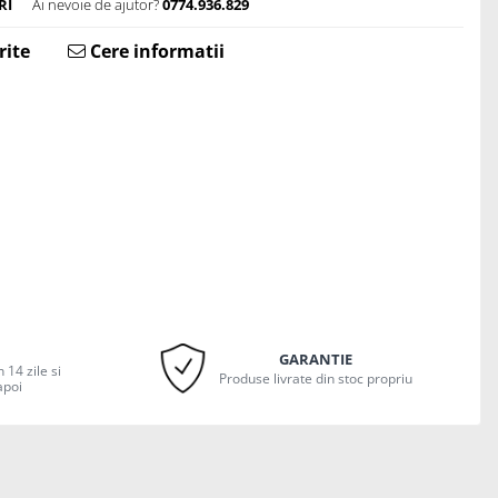
RI
Ai nevoie de ajutor?
0774.936.829
rite
Cere informatii
GARANTIE
 14 zile si
Produse livrate din stoc propriu
apoi