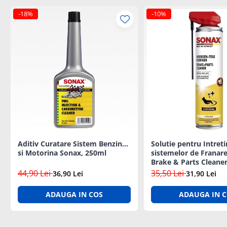
Solutii Curatare Exterior
-18%
-10%
Sticla Auto
Suprafete Plastic Exterior
Tratament Hidrofob
Electrice si Electronice Auto
Aspiratoare Auto
Carduri si Stick-uri de Memorie
Casti bluetooth
Incarcatoare Auto
Modulatoare FM si MP3 auto
Aditiv Curatare Sistem Benzina
Solutie pentru Intret
si Motorina Sonax, 250ml
sistemelor de Franar
Accesorii biciclete
Brake & Parts Cleane
Accesorii pentru biciclete
44,90 Lei
35,50 Lei
36,90 Lei
31,90 Lei
Intretinere biciclete
ADAUGA IN COS
ADAUGA IN 
Iluminare Auto
Becuri auto