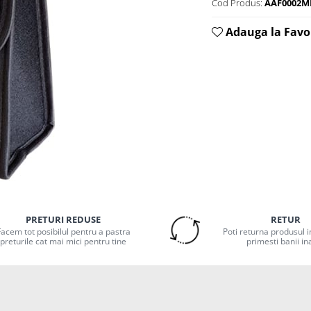
Cod Produs:
AAF0002M
Adauga la Favo
PRETURI REDUSE
RETUR
Facem tot posibilul pentru a pastra
Poti returna produsul in
preturile cat mai mici pentru tine
primesti banii in