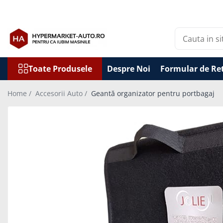
Toate Produsele
Accesorii Auto
Accesorii auto obligatorii
Toate Produsele
Despre Noi
Formular de Re
Accesorii Iarna
Home /
Accesorii Auto /
Geantă organizator pentru portbagaj
Exterior Auto
Stergatoare parbriz
Huse scaune auto
Huse volan
Interior Auto
Covorase Auto
Odorizante auto de agatat
Odorizante auto lichide
Odorizante auto tip conserva