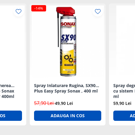
-14%
inerea
Spray Inlaturare Rugina, SX90
Spray degr
e Sonax
Plus Easy Spray Sonax , 400 ml
cu sistem 
r 400ml
ml
57,90 Lei
49,90 Lei
59,90 Lei
COS
ADAUGA IN COS
A