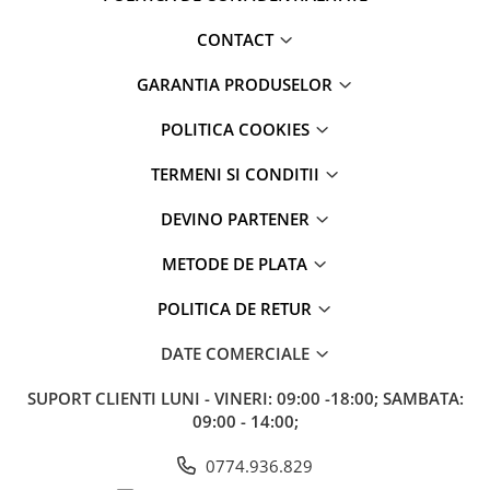
Vopsea auto
Lac
CONTACT
Elemente din plastic exterior
Suprafețe cu protecții existente (ceruri, sealanturi, coatinguri)
GARANTIA PRODUSELOR
Mod de utilizare
POLITICA COOKIES
Îndepărtează murdăria grosieră folosind spumă activă sau un
TERMENI SI CONDITII
produs de pre-spălare
Diluează
25 ml de șampon în 10 L de apă
DEVINO PARTENER
Spală vehiculul cu o mănușă adecvată, ideal folosind metoda cu
două găleți
METODE DE PLATA
Nu lăsa produsul să se usuce pe suprafață
Clătește temeinic și usucă cu un prosop de uscare sau cu aer
POLITICA DE RETUR
Produse complementare
DATE COMERCIALE
Deturner
Neutral Active Foam
SUPORT CLIENTI
LUNI - VINERI: 09:00 -18:00; SAMBATA:
Deturner
Fluo Foam
09:00 - 14:00;
Deturner
Twisted Drying Towel
Deturner
Wash Microfiber Wash
Deturner
Ultra Soft Microfiber
0774.936.829