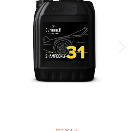
Suprafete Plastic Exterior
Organizatoare auto
Tratament Hidrofob
Parasolare si jaluzele
Suporturi bauturi