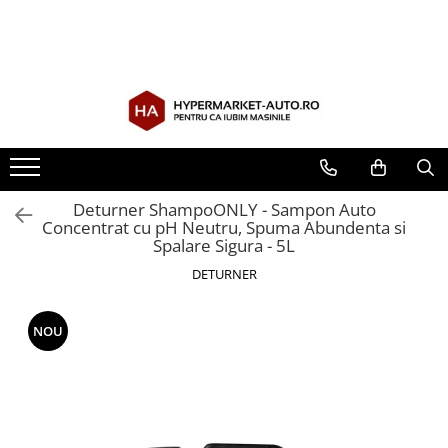
Accesorii Auto
Cosmetica si Detailing Auto
Electrice si Electronice Auto
Accesorii biciclete
Iluminare Auto
Intretinere si Consumabile
Scule si Echipamente
Accesorii auto obligatorii
Interior
Aspiratoare Auto
Accesorii pentru biciclete
Becuri auto
Uleiuri si Aditivi
Scule auto
Accesorii Iarna
Solutii Curatare Interior
Carduri si Stick-uri de Memorie
Intretinere biciclete
Lanterne si Lumini Semnalizare
Antigel Auto
Chingi si accesorii transport
Suprafete Plastic Interior
Exterior Auto
Casti bluetooth
Baterii telecomanda
Depanare Auto
Tapiterii
Stergatoare parbriz
Incarcatoare Auto
Cabluri si Accesorii Acumulatori
Diagrame Tahograf
Accesorii Detailing
Deturner ShampoONLY - Sampon Auto
Huse scaune auto
Modulatoare FM si MP3 auto
Canistre Auto
Concentrat cu pH Neutru, Spuma Abundenta si
Exterior
Spalare Sigura - 5L
Huse volan
Intretinere Generala
Jante si Anvelope
DETURNER
Interior Auto
Reparatii Roti
Polish Auto si Corectie Vopsea
Covorase Auto
Sigurante Auto
Pre-spalare si Spuma Auto
NOU
Odorizante auto de agatat
Protectie Vopsea
Odorizante auto lichide
Reconditionare Faruri
Odorizante auto tip conserva
Solutii Curatare Exterior
Odorizante auto ventilatie
Sticla Auto
Suport Auto Telefon