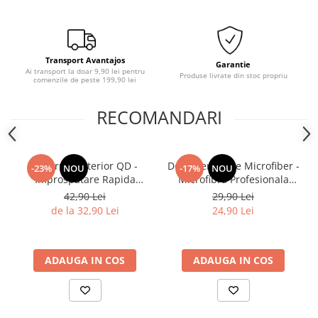
Transport Avantajos
Garantie
Ai transport la doar 9,90 lei pentru
Produse livrate din stoc propriu
comenzile de peste 199,90 lei
RECOMANDARI
Deturner Interior QD -
Deturner White Microfiber -
-23%
NOU
-17%
NOU
Improspatare Rapida
Microfibra Profesionala
Interior cu Finisaj Mat si
Pentru Piele Si Interior - 300
42,90 Lei
29,90 Lei
Siguranta pentru Ecrane
GSM
de la 32,90 Lei
24,90 Lei
LCD 250ml
ADAUGA IN COS
ADAUGA IN COS