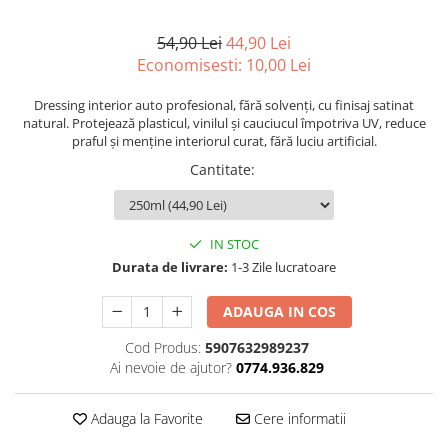
54,90 Lei
44,90 Lei
Economisesti:
10,00
Lei
Dressing interior auto profesional, fără solvenți, cu finisaj satinat
natural. Protejează plasticul, vinilul și cauciucul împotriva UV, reduce
praful și menține interiorul curat, fără luciu artificial.
Cantitate
:
IN STOC
Durata de livrare:
1-3 Zile lucratoare
ADAUGA IN COS
Cod Produs:
5907632989237
Ai nevoie de ajutor?
0774.936.829
Adauga la Favorite
Cere informatii