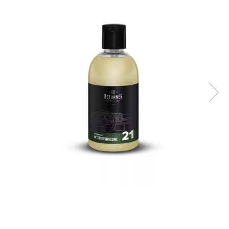
Suprafete Plastic Exterior
Organizatoare auto
Tratament Hidrofob
Parasolare si jaluzele
Suporturi bauturi