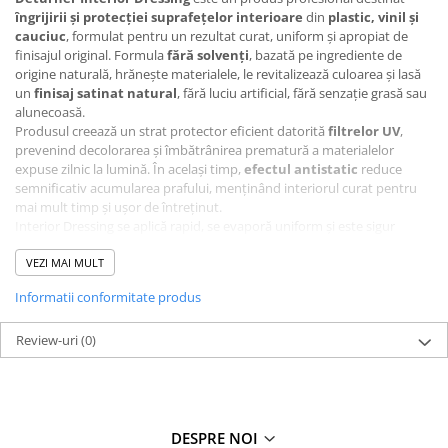
îngrijirii și protecției suprafețelor interioare
din
plastic, vinil și
cauciuc
, formulat pentru un rezultat curat, uniform și apropiat de
finisajul original. Formula
fără solvenți
, bazată pe ingrediente de
origine naturală, hrănește materialele, le revitalizează culoarea și lasă
un
finisaj satinat natural
, fără luciu artificial, fără senzație grasă sau
alunecoasă.
Produsul creează un strat protector eficient datorită
filtrelor UV
,
prevenind decolorarea și îmbătrânirea prematură a materialelor
expuse zilnic la lumină. În același timp,
efectul antistatic
reduce
semnificativ acumularea prafului, menținând interiorul curat pentru
mai mult timp și ușor de întreținut.
Interior Dressing se aplică rapid, se evaporă uniform și este sigur
pentru
utilizare frecventă
, atât în întreținerea regulată, cât și în
detailing profesional. Lasă un
VEZI MAI MULT
miros plăcut, discret
, potrivit pentru
utilizare zilnică, fără a încărca habitaclul.
Informatii conformitate produs
Beneficii cheie
Hrănește și revitalizează plasticul, vinilul și cauciucul
Review-uri
(0)
Finisaj satinat natural, fără luciu artificial
Formulă fără solvenți, sigură pentru interior
Protecție UV împotriva decolorării și îmbătrânirii
Efect antistatic – mai puțin praf pe suprafețe
Aplicare ușoară și rezultate uniforme
DESPRE NOI
Miros plăcut, neintruziv