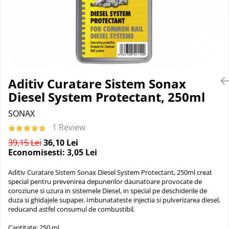
Suprafete Plastic Exterior
Organizatoare auto
Tratament Hidrofob
Parasolare si jaluzele
Suporturi bauturi
Aditiv Curatare Sistem Sonax
Diesel System Protectant, 250ml
SONAX
1 Review
39,15 Lei
36,10 Lei
Economisesti:
3,05
Lei
Aditiv Curatare Sistem Sonax Diesel System Protectant, 250ml creat
special pentru prevenirea depunerilor daunatoare provocate de
coroziune si uzura in sistemele Diesel, in special pe deschiderile de
duza si ghidajele supapei. Imbunatateste injectia si pulverizarea diesel,
reducand astfel consumul de combustibil.
Cantitate: 250 ml