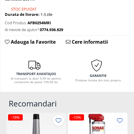
STOC EPUIZAT
Durata de livrare:
1-3 zile
Cod Produs:
AFB0254MRI
Ai nevoie de ajutor?
0774.936.829
Adauga la Favorite
Cere informatii
TRANSPORT AVANTAJOS
GARANTIE
Ai transport la doar 9,90 lei pentru
Produse livrate din stoc propriu
comenzile de peste 199,90 lei
Recomandari
-18%
-10%