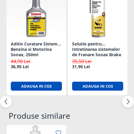
Aditiv Curatare Sistem
Solutie pentru
Benzina si Motorina
Intretinerea sistemelor
Sonax, 250ml
de Franare Sonax Brake
& Parts Cleaner 400ml
44,90 Lei
35,50 Lei
36,90 Lei
31,90 Lei
ADAUGA IN COS
ADAUGA IN COS
Produse similare