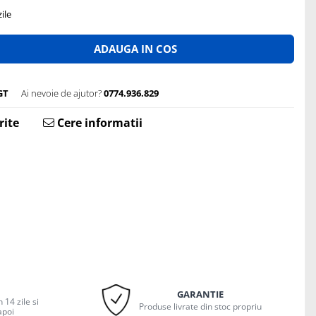
ile
ADAUGA IN COS
GT
Ai nevoie de ajutor?
0774.936.829
rite
Cere informatii
GARANTIE
 14 zile si
Produse livrate din stoc propriu
apoi