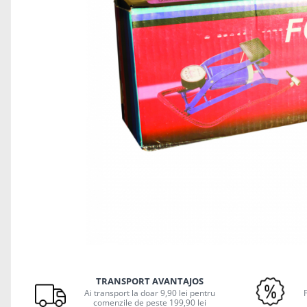
Odorizante auto ventilatie
Suport Auto Telefon
Organizatoare auto
Parasolare si jaluzele
Suporturi bauturi
Cosmetica si Detailing Auto
Interior
Solutii Curatare Interior
Suprafete Plastic Interior
Tapiterii
Accesorii Detailing
Exterior
Jante si Anvelope
Polish Auto si Corectie Vopsea
Distribuie
Pre-spalare si Spuma Auto
pe
TRANSPORT AVANTAJOS
Facebook
Protectie Vopsea
Ai transport la doar 9,90 lei pentru
comenzile de peste 199,90 lei
Reconditionare Faruri