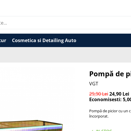
tur
Cosmetica si Detailing Auto
Pompă de pic
VGT
29,90 Lei
24,90 Lei
Economisesti:
5,0
Pompă de picior cu un ci
încorporat.