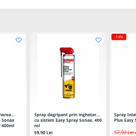
-14%
inerea
Spray degripant prin inghetare ,
Spray Inla
e Sonax
cu sistem Easy Spray Sonax, 400
Plus Easy 
r 400ml
ml
57,90 Lei
59,90 Lei