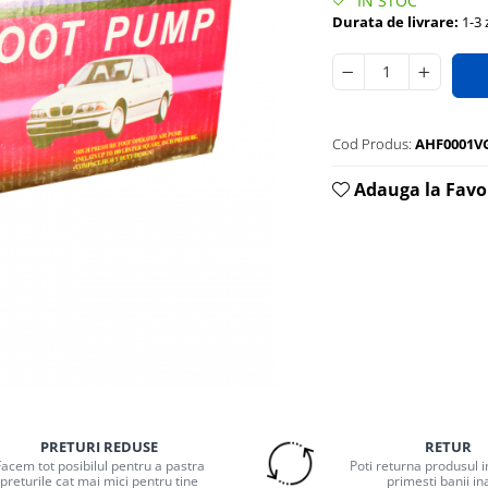
IN STOC
Durata de livrare:
1-3 z
Cod Produs:
AHF0001V
Adauga la Favo
PRETURI REDUSE
RETUR
Facem tot posibilul pentru a pastra
Poti returna produsul in
preturile cat mai mici pentru tine
primesti banii in