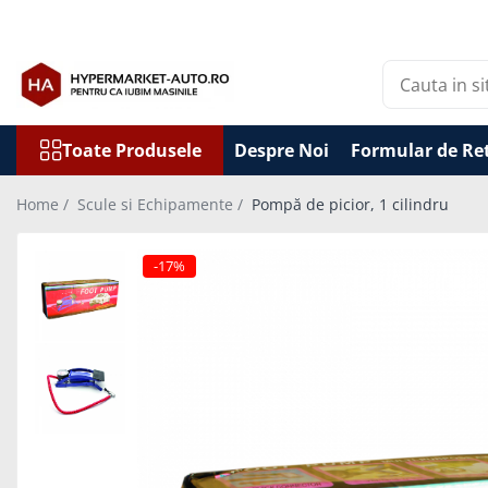
Toate Produsele
Accesorii Auto
Accesorii auto obligatorii
Toate Produsele
Despre Noi
Formular de Re
Accesorii Iarna
Home /
Scule si Echipamente /
Pompă de picior, 1 cilindru
Exterior Auto
Stergatoare parbriz
-17%
Huse scaune auto
Huse volan
Interior Auto
Covorase Auto
Odorizante auto de agatat
Odorizante auto lichide
Odorizante auto tip conserva