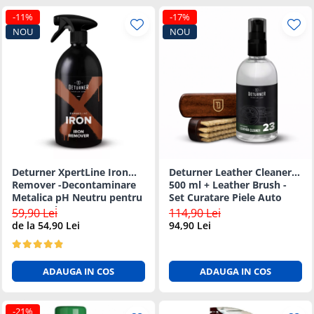
-11%
-17%
NOU
NOU
Deturner XpertLine Iron
Deturner Leather Cleaner
Remover -Decontaminare
500 ml + Leather Brush -
Metalica pH Neutru pentru
Set Curatare Piele Auto
Vopsea si Jante - 1L
59,90 Lei
114,90 Lei
de la 54,90 Lei
94,90 Lei
ADAUGA IN COS
ADAUGA IN COS
-21%