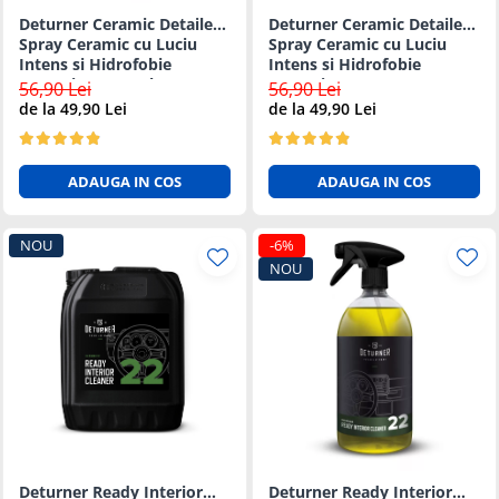
Deturner Ceramic Detailer -
Deturner Ceramic Detailer -
Spray Ceramic cu Luciu
Spray Ceramic cu Luciu
Intens si Hidrofobie
Intens si Hidrofobie
Puternica - 500ml
Puternica - 5L
56,90 Lei
56,90 Lei
de la 49,90 Lei
de la 49,90 Lei
ADAUGA IN COS
ADAUGA IN COS
NOU
-6%
NOU
Deturner Ready Interior
Deturner Ready Interior