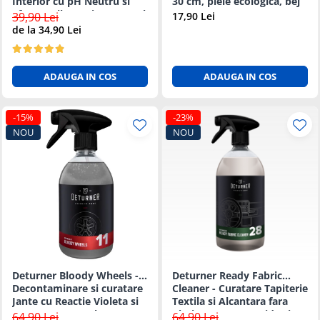
Interior cu pH Neutru si
30 cm, piele ecologica, bej
Efect Antibacterian - 500ml
39,90 Lei
17,90 Lei
de la 34,90 Lei
ADAUGA IN COS
ADAUGA IN COS
-15%
-23%
NOU
NOU
Deturner Bloody Wheels -
Deturner Ready Fabric
Decontaminare si curatare
Cleaner - Curatare Tapiterie
Jante cu Reactie Violeta si
Textila si Alcantara fara
pH Neutru 500ml
Clatire, Uscare Rapida si
64,90 Lei
64,90 Lei