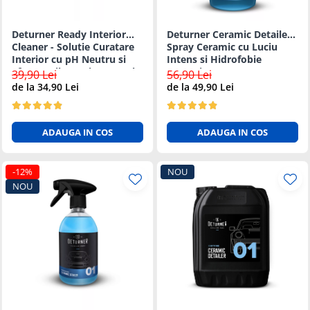
Deturner Ready Interior
Deturner Ceramic Detailer -
Cleaner - Solutie Curatare
Spray Ceramic cu Luciu
Interior cu pH Neutru si
Intens si Hidrofobie
Efect Antibacterian 250ml
Puternica - 1L
39,90 Lei
56,90 Lei
de la 34,90 Lei
de la 49,90 Lei
ADAUGA IN COS
ADAUGA IN COS
-12%
NOU
NOU