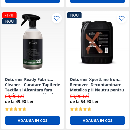
-17%
NOU
NOU
Deturner Ready Fabric
Deturner XpertLine Iron
Cleaner - Curatare Tapiterie
Remover -Decontaminare
Textila si Alcantara fara
Metalica pH Neutru pentru
Clatire, Uscare Rapida si
Vopsea si Jante - 5L
64,90 Lei
59,90 Lei
Sigura - 1L
de la 49,90 Lei
de la 54,90 Lei
ADAUGA IN COS
ADAUGA IN COS