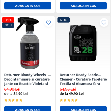
ADAUGA IN COS
ADAUGA IN COS
-11%
NOU
NOU
Deturner Bloody Wheels -
Deturner Ready Fabric
Decontaminare si curatare
Cleaner - Curatare Tapiterie
Jante cu Reactie Violeta si
Textila si Alcantara fara
pH Neutru - 1L
Clatire, Uscare Rapida si
64,90 Lei
64,90 Lei
Sigura - 5L
de la 54,90 Lei
de la 49,90 Lei
ADAUGA IN COS
ADAUGA IN COS