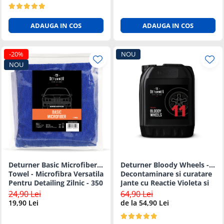
ADAUGA IN COS
ADAUGA IN COS
-20%
NOU
NOU
Deturner Basic Microfiber
Deturner Bloody Wheels -
Towel - Microfibra Versatila
Decontaminare si curatare
Pentru Detailing Zilnic - 350
Jante cu Reactie Violeta si
GSM
pH Neutru - 5L
24,90 Lei
64,90 Lei
19,90 Lei
de la 54,90 Lei