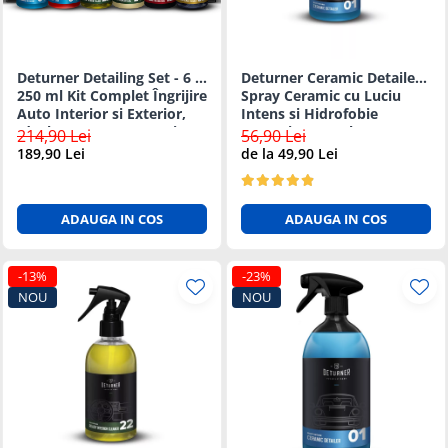
Suprafete Plastic Exterior
Organizatoare auto
Tratament Hidrofob
Parasolare si jaluzele
Deturner Detailing Set - 6 ×
Deturner Ceramic Detailer -
Suporturi bauturi
250 ml Kit Complet Îngrijire
Spray Ceramic cu Luciu
Auto Interior si Exterior,
Intens si Hidrofobie
Ideal pentru Incepatori sau
Puternica 250ml
214,90 Lei
56,90 Lei
Cadou
189,90 Lei
de la 49,90 Lei
ADAUGA IN COS
ADAUGA IN COS
-13%
-23%
NOU
NOU