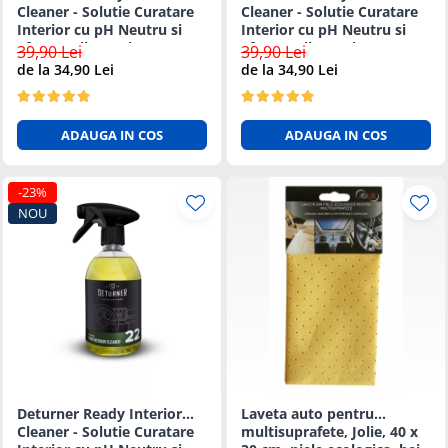
Cleaner - Solutie Curatare
Cleaner - Solutie Curatare
Interior cu pH Neutru si
Interior cu pH Neutru si
Efect Antibacterian - 5L
Efect Antibacterian - 1L
39,90 Lei
39,90 Lei
de la 34,90 Lei
de la 34,90 Lei
ADAUGA IN COS
ADAUGA IN COS
-23%
NOU
Deturner Ready Interior
Laveta auto pentru
Cleaner - Solutie Curatare
multisuprafete, Jolie, 40 x