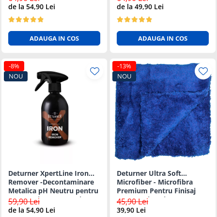
Sigura 500ml
de la 54,90 Lei
de la 49,90 Lei
ADAUGA IN COS
ADAUGA IN COS
-8%
-13%
NOU
NOU
Deturner XpertLine Iron
Deturner Ultra Soft
Remover -Decontaminare
Microfiber - Microfibra
Metalica pH Neutru pentru
Premium Pentru Finisaj
Vopsea si Jante 500ml
Fara Zgarieturi - 500 GSM
59,90 Lei
45,90 Lei
de la 54,90 Lei
39,90 Lei