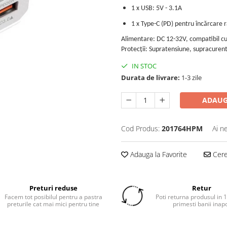
1 x USB: 5V - 3.1A
1 x Type-C (PD) pentru încărcare 
Alimentare: DC 12-32V, compatibil cu
Protecții: Supratensiune, supracurent,
IN STOC
Durata de livrare:
1-3 zile
ADAUG
Cod Produs:
201764HPM
Ai n
Adauga la Favorite
Cere 
Preturi reduse
Retur
Facem tot posibilul pentru a pastra
Poti returna produsul in 14
preturile cat mai mici pentru tine
primesti banii inap