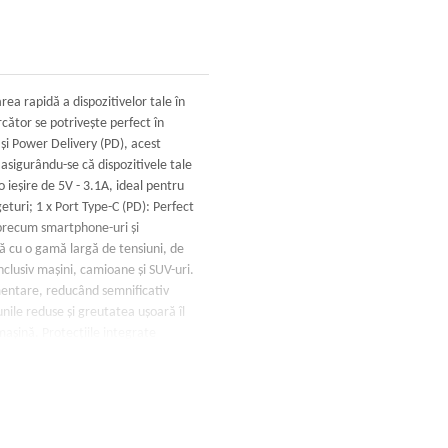
ea rapidă a dispozitivelor tale în
rcător se potrivește perfect în
 și Power Delivery (PD), acest
asigurându-se că dispozitivele tale
o ieșire de 5V - 3.1A, ideal pentru
eturi; 1 x Port Type-C (PD): Perfect
 precum smartphone-uri și
ă cu o gamă largă de tensiuni, de
nclusiv mașini, camioane și SUV-uri.
mentare, reducând semnificativ
nile reduse și greutatea ușoară îl
 mașină. Protecțiile integrate
sigură o încărcare sigură pentru
oriile tale, oferind o experiență
zilnică sau pentru călătorii lungi.