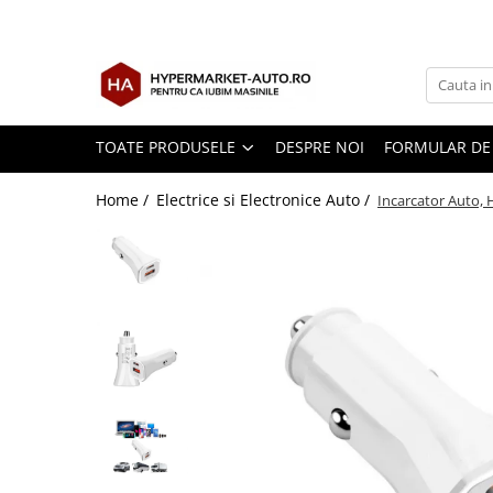
Toate Produsele
Accesorii Auto
Accesorii auto obligatorii
TOATE PRODUSELE
DESPRE NOI
FORMULAR DE
Accesorii Iarna
Home /
Electrice si Electronice Auto /
Incarcator Auto,
Exterior Auto
Stergatoare parbriz
Huse scaune auto
Huse volan
Interior Auto
Covorase Auto
Odorizante auto de agatat
Odorizante auto lichide
Odorizante auto tip conserva