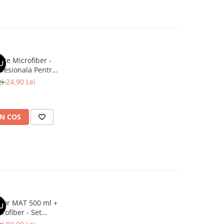
te Microfiber -
U
ofesionala Pentru
terior - 300 GSM
ei
24,90 Lei
N COS
rior MAT 500 ml +
U
rofiber - Set
nterior Finish Mat