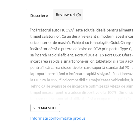
Solutii Curatare Exterior
Review-uri
(0)
Sticla Auto
Descriere
Suprafete Plastic Exterior
Tratament Hidrofob
Încărcătorul auto HUOVA® este soluția ideală pentru alimentar
timpul călătoriilor. Cu un design elegant și modern, acest încă
Electrice si Electronice Auto
orice interior de mașină. Echipat cu tehnologiile Quick Charge
Aspiratoare Auto
încărcător oferă o putere de ieșire de 20W prin portul Type-C, 
Carduri si Stick-uri de Memorie
se încarcă rapid și eficient. Porturi Duale: 1 x Port USB: Oferă 
încărcarea rapidă a smartphone-urilor, tabletelor și altor gadg
Casti bluetooth
pentru încărcarea dispozitivelor care suportă standardul PD,
Incarcatoare Auto
laptopuri, permițând o încărcare rapidă și sigură. Funcționeaz
la DC 12V la 32V, fiind compatibil cu majoritatea vehiculelor, i
Modulatoare FM si MP3 auto
Tehnologiile avansate de încărcare optimizează viteza de ali
Accesorii biciclete
timpul necesar pentru a aduce dispozitivele la 100%. Dimensiu
fac ușor de transportat și utilizat, fără a ocupa mult spațiu în
Accesorii pentru biciclete
împotriva supratensiunii, supracurentului și scurtcircuitului a
VEZI MAI MULT
Intretinere biciclete
toate dispozitivele tale.
Iluminare Auto
Încărcătorul auto HUOVA® este partenerul perfect pentru călăt
Informatii conformitate produs
de încărcare rapidă, eficientă și sigură. Ideal pentru utilizarea 
Becuri auto