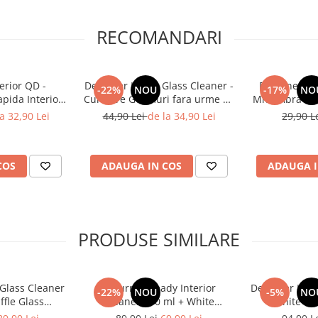
RECOMANDARI
erior QD -
Deturner Hydro Glass Cleaner -
Deturner Whi
-22%
NOU
-17%
NO
pida Interior
Curatare Geamuri fara urme cu
Microfibra Pr
si Siguranta
Efect Hidrofob si Evaporare
Piele Si In
a 32,90 Lei
44,90 Lei
de la 34,90 Lei
29,90 L
e LCD 250ml
Rapida 250ml
COS
ADAUGA IN COS
ADAUGA I
PRODUSE SIMILARE
Glass Cleaner
Deturner Ready Interior
Deturner Inte
-22%
NOU
-5%
NO
ffle Glass
Cleaner 500 ml + White
White Mic
et Curatare
Microfiber - Set Curatare
Intretinere I