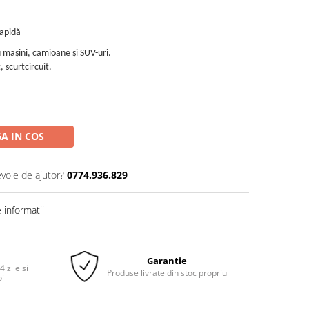
rapidă
 mașini, camioane și SUV-uri.
 scurtcircuit.
A IN COS
evoie de ajutor?
0774.936.829
informatii
Garantie
 zile si
Produse livrate din stoc propriu
oi