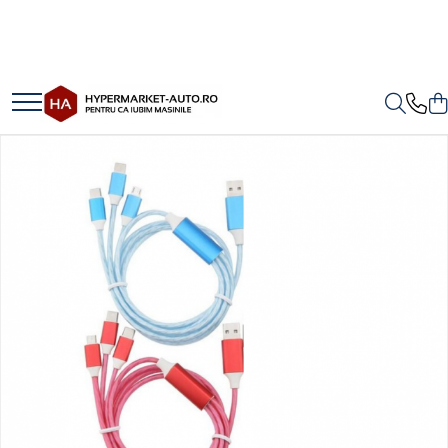
Toate Produsele
Accesorii Auto
Accesorii auto obligatorii
Accesorii Iarna
Exterior Auto
Stergatoare parbriz
Huse scaune auto
Huse volan
Interior Auto
Covorase Auto
Odorizante auto de agatat
Odorizante auto lichide
Odorizante auto tip conserva