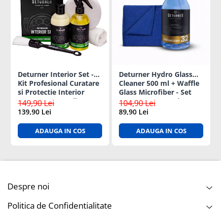
Deturner Interior Set -
Deturner Hydro Glass
Kit Profesional Curatare
Cleaner 500 ml + Waffle
si Protectie Interior
Glass Microfiber - Set
Auto cu Accesorii
Curatare Geamuri Auto
149,90 Lei
104,90 Lei
Incluse, Finisaj Satinat -
139,90 Lei
89,90 Lei
ideal Cadou
ADAUGA IN COS
ADAUGA IN COS
Despre noi
Politica de Confidentialitate