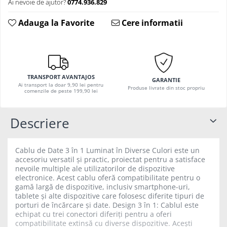
Ai nevoie de ajutor?
0774.936.829
Solutii Curatare Exterior
Adauga la Favorite
Cere informatii
Sticla Auto
Suprafete Plastic Exterior
Tratament Hidrofob
Electrice si Electronice Auto
TRANSPORT AVANTAJOS
Aspiratoare Auto
GARANTIE
Ai transport la doar 9,90 lei pentru
Produse livrate din stoc propriu
comenzile de peste 199,90 lei
Carduri si Stick-uri de Memorie
Casti bluetooth
Descriere
Incarcatoare Auto
Modulatoare FM si MP3 auto
Cablu de Date 3 în 1 Luminat în Diverse Culori este un
Accesorii biciclete
accesoriu versatil și practic, proiectat pentru a satisface
nevoile multiple ale utilizatorilor de dispozitive
Accesorii pentru biciclete
electronice. Acest cablu oferă compatibilitate pentru o
Intretinere biciclete
gamă largă de dispozitive, inclusiv smartphone-uri,
tablete și alte dispozitive care folosesc diferite tipuri de
Iluminare Auto
porturi de încărcare și date. Design 3 în 1: Cablul este
echipat cu trei conectori diferiți pentru a oferi
Becuri auto
compatibilitate extinsă cu diverse dispozitive. Acești