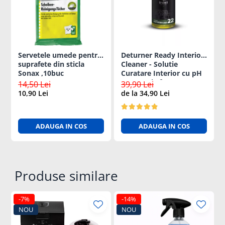
Diagrame Tahograf
în buzunar, făcându-l ideal pentru utilizare în călătorii
sau în deplasări zilnice.
Servetele umede pentru
Deturner Ready Interior
suprafete din sticla
Cleaner - Solutie
Sonax ,10buc
Curatare Interior cu pH
Neutru si Efect
14,50 Lei
39,90 Lei
Antibacterian 250ml
10,90 Lei
de la 34,90 Lei
ADAUGA IN COS
ADAUGA IN COS
Produse similare
-7%
-14%
NOU
NOU