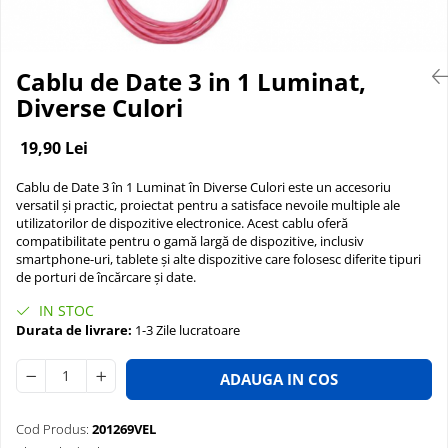
Odorizante auto ventilatie
Suport Auto Telefon
Organizatoare auto
Cablu de Date 3 in 1 Luminat,
Parasolare si jaluzele
Diverse Culori
Suporturi bauturi
19,90 Lei
Cosmetica si Detailing Auto
Interior
Cablu de Date 3 în 1 Luminat în Diverse Culori este un accesoriu
Solutii Curatare Interior
versatil și practic, proiectat pentru a satisface nevoile multiple ale
utilizatorilor de dispozitive electronice. Acest cablu oferă
Suprafete Plastic Interior
compatibilitate pentru o gamă largă de dispozitive, inclusiv
Tapiterii
smartphone-uri, tablete și alte dispozitive care folosesc diferite tipuri
de porturi de încărcare și date.
Accesorii Detailing
IN STOC
Exterior
Durata de livrare:
1-3 Zile lucratoare
Jante si Anvelope
Polish Auto si Corectie Vopsea
ADAUGA IN COS
Pre-spalare si Spuma Auto
Protectie Vopsea
Cod Produs:
201269VEL
Reconditionare Faruri