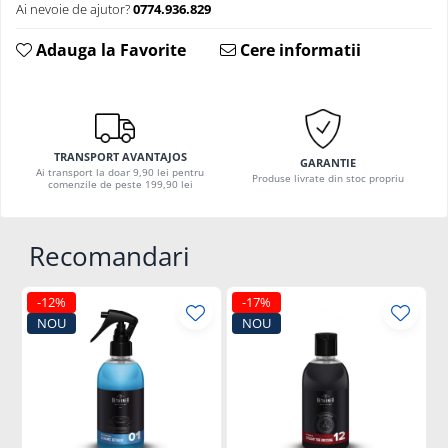
Ai nevoie de ajutor?
0774.936.829
Adauga la Favorite
Cere informatii
TRANSPORT AVANTAJOS
GARANTIE
Ai transport la doar 9,90 lei pentru
Produse livrate din stoc propriu
comenzile de peste 199,90 lei
Recomandari
-12%
-17%
NOU
NOU