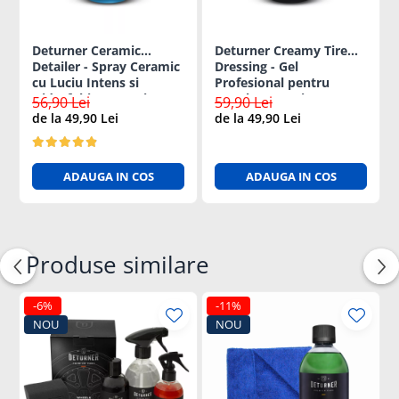
Deturner Ceramic
Deturner Creamy Tire
Detailer - Spray Ceramic
Dressing - Gel
cu Luciu Intens si
Profesional pentru
Hidrofobie Puternica
Anvelope cu SiO2,
56,90 Lei
59,90 Lei
250ml
Finisaj Satinat si
de la 49,90 Lei
de la 49,90 Lei
Protectie Hidrofoba
250ml
ADAUGA IN COS
ADAUGA IN COS
Produse similare
-6%
-11%
NOU
NOU