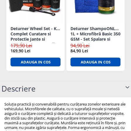
Deturner Wheel Set - Kit
Deturner ShampoONLY
Complet Curatare si
1L + Microfibră Basic 350
Protectie Jante si
GSM - Set Spalare si
Anvelope cu Accesorii,
Intretinere auto
179,90 Lei
94,90 Lei
ideal Cadou
169,90 Lei
84,90 Lei
ADAUGA IN COS
ADAUGA IN COS
Descriere
Soluția practică și convenabilă pentru curățarea zonelor exterioare ale
vehiculului. Microfibrele de calitate, cu o suprafață moale și netedă
asigură o curățare completă și delicată a tuturor suprafețelor vopsite,
din sticlă sau din plastic. Asigură o curățare intensivă și protecție
maximă a suprafețelor curățate. Murdăria este reținută în fibre și, prin
urmare, nu poate zgâria suprafețele. Forma ergonomică a mănușii, cu