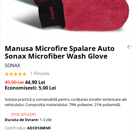
Suprafete Plastic Exterior
Organizatoare auto
Tratament Hidrofob
Parasolare si jaluzele
Suporturi bauturi
Manusa Microfire Spalare Auto
Sonax Microfiber Wash Glove
SONAX
1 Review
49,90 Lei
44,90 Lei
Economisesti:
5,00
Lei
Soluția practică și convenabilă pentru curățarea zonelor exterioare ale
vehiculului. Compoziția materialului: 79% poliester, 21% poliamidă.
STOC EPUIZAT
Durata de livrare:
1-3 zile
Cod Produs:
ADC0126RMI