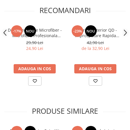
RECOMANDARI
Deturner White Microfiber -
Deturner Interior QD -
-17%
NOU
-23%
NOU
Microfibra Profesionala
Improspatare Rapida
Pentru Piele Si Interior - 300
Interior cu Finisaj Mat si
29,90 Lei
42,90 Lei
GSM
Siguranta pentru Ecrane
24,90 Lei
de la 32,90 Lei
LCD 250ml
ADAUGA IN COS
ADAUGA IN COS
PRODUSE SIMILARE