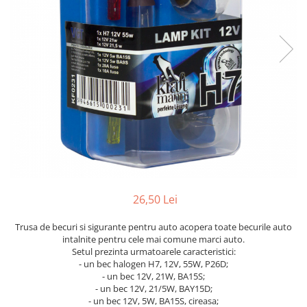
Suprafete Plastic Exterior
Organizatoare auto
Tratament Hidrofob
Parasolare si jaluzele
Suporturi bauturi
26,50 Lei
Trusa de becuri si sigurante pentru auto acopera toate becurile auto
intalnite pentru cele mai comune marci auto.
Setul prezinta urmatoarele caracteristici:
- un bec halogen H7, 12V, 55W, P26D;
- un bec 12V, 21W, BA15S;
- un bec 12V, 21/5W, BAY15D;
- un bec 12V, 5W, BA15S, cireasa;