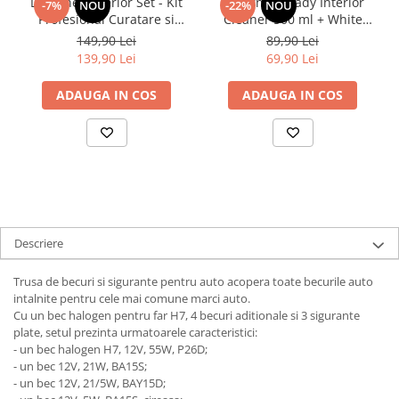
Deturner Interior Set - Kit
Deturner Ready Interior
-7%
NOU
-22%
NOU
Profesional Curatare si
Cleaner 500 ml + White
Protectie Interior Auto cu
Microfiber - Set Curatare
149,90 Lei
89,90 Lei
Accesorii Incluse, Finisaj
Interior Auto
139,90 Lei
69,90 Lei
Satinat - ideal Cadou
ADAUGA IN COS
ADAUGA IN COS
Descriere
Trusa de becuri si sigurante pentru auto acopera toate becurile auto
intalnite pentru cele mai comune marci auto.
Cu un bec halogen pentru far H7, 4 becuri aditionale si 3 sigurante
plate, setul prezinta urmatoarele caracteristici:
- un bec halogen H7, 12V, 55W, P26D;
- un bec 12V, 21W, BA15S;
- un bec 12V, 21/5W, BAY15D;