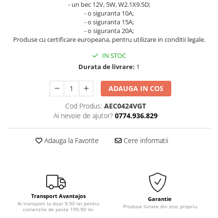
- un bec 12V, 5W, W2.1X9.5D;
- o siguranta 10A;
- o siguranta 15A;
- o siguranta 20A;
Produse cu certificare europeana, pentru utilizare in conditii legale.
IN STOC
Durata de livrare:
1
ADAUGA IN COS
Cod Produs:
AEC0424VGT
Ai nevoie de ajutor?
0774.936.829
Adauga la Favorite
Cere informatii
Transport Avantajos
Garantie
Ai transport la doar 9,90 lei pentru
Produse livrate din stoc propriu
comenzile de peste 199,90 lei