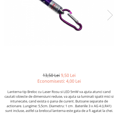
Suprafete Plastic Exterior
Organizatoare auto
Tratament Hidrofob
Parasolare si jaluzele
Suporturi bauturi
13,50 Lei
9,50 Lei
Economisesti:
4,00
Lei
Lanterna tip Breloc cu Laser Rosu si LED 5mW va ajuta atunci cand
cautati obiecte de dimensiuni reduse, va ajuta sa luminati spatii mici si
intunecate, cand exista o pana de curent. Butoane separate de
actionare. Lungime: 5,5cm. Diametru: 1 cm . Bateriile 3 x AG 4 (LR41)
sunt incluse, astfel ca brelocul lanterna este gata de a fi agatat la chei.