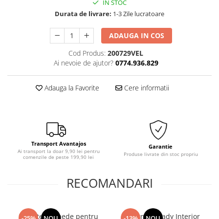
IN STOC
Durata de livrare:
1-3 Zile lucratoare
ADAUGA IN COS
Cod Produs:
200729VEL
Ai nevoie de ajutor?
0774.936.829
Adauga la Favorite
Cere informatii
Transport Avantajos
Garantie
Ai transport la doar 9,90 lei pentru
Produse livrate din stoc propriu
comenzile de peste 199,90 lei
RECOMANDARI
Servetele umede pentru
Deturner Ready Interior
-25%
NOU
-13%
NOU