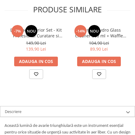
PRODUSE SIMILARE
Deturner Interior Set - Kit
Deturner Hydro Glass
-7%
NOU
-14%
NOU
Profesional Curatare si
Cleaner 500 ml + Waffle
Protectie Interior Auto cu
Glass Microfiber - Set
149,90 Lei
104,90 Lei
Accesorii Incluse, Finisaj
Curatare Geamuri Auto
139,90 Lei
89,90 Lei
Satinat - ideal Cadou
ADAUGA IN COS
ADAUGA IN COS
Descriere
Această lumină de avarie triunghiulară este un instrument esențial
pentru orice situație de urgență sau activitate în aer liber. Cu un design