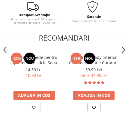
Transport Avantajos
Garantie
Ai transport la doar 9,90 lei pentru
Produse livrate din stoc propriu
comenzile de peste 199,90 lei
RECOMANDARI
Servetele umede pentru
Deturner Ready Interior
-25%
NOU
-13%
NOU
suprafete din sticla Sonax
Cleaner - Solutie Curatare
,10buc
Interior cu pH Neutru si
14,50 Lei
39,90 Lei
Efect Antibacterian 250ml
10,90 Lei
de la 34,90 Lei
ADAUGA IN COS
ADAUGA IN COS