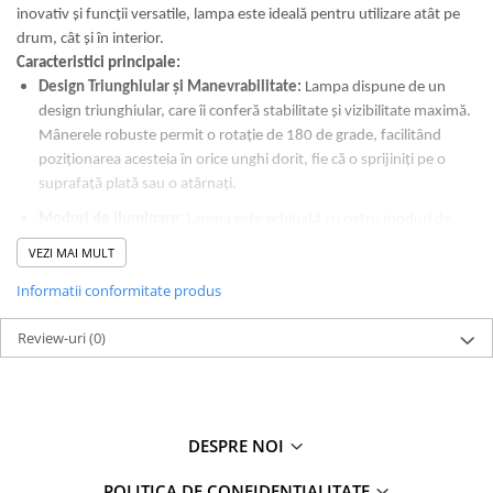
inovativ și funcții versatile, lampa este ideală pentru utilizare atât pe
drum, cât și în interior.
Caracteristici principale:
Design Triunghiular și Manevrabilitate:
Lampa dispune de un
design triunghiular, care îi conferă stabilitate și vizibilitate maximă.
Mânerele robuste permit o rotație de 180 de grade, facilitând
poziționarea acesteia în orice unghi dorit, fie că o sprijiniți pe o
suprafață plată sau o atârnați.
Moduri de iluminare:
Lampa este echipată cu patru moduri de
iluminare:
VEZI MAI MULT
Luminozitate ridicată
- pentru iluminare generală.
Informatii conformitate produs
Luminozitate scăzută
- pentru utilizare prelungită.
Review-uri
(0)
Lumina roșie
- ideală pentru semnalizare de urgență.
Avertizare de urgență
(blit triunghiular roșu) - perfectă pentru
situații de trafic sau urgențe.
Durabilitate și Flexibilitate:
Fabricată dintr-un material rezistent
DESPRE NOI
(aluminiu și nylon), această lampă este construită să reziste la
condiții dure. Este rezistentă la apă, având o izolație bună care îi
POLITICA DE CONFIDENTIALITATE