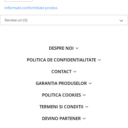
individuali, cat si pentru ateliere de detailing.
Informatii conformitate produs
Continut pachet:
Deturner Leather Protector – 500 ml
Review-uri
White Microfiber
(0)
Recomandat pentru:
Protectia scaunelor si elementelor din piele
Mentinerea elasticitatii si aspectului natural
Utilizare personala sau profesionala
DESPRE NOI
POLITICA DE CONFIDENTIALITATE
CONTACT
GARANTIA PRODUSELOR
POLITICA COOKIES
TERMENI SI CONDITII
DEVINO PARTENER