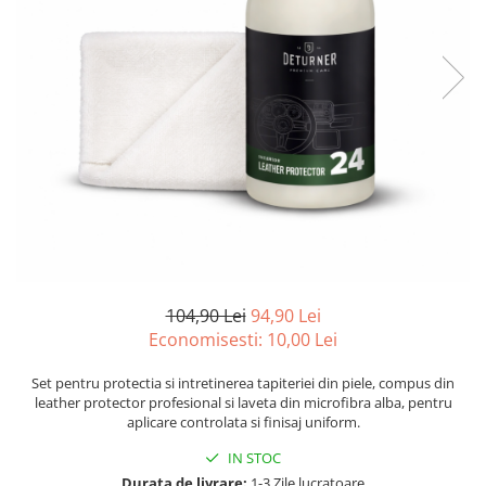
Suprafete Plastic Exterior
Organizatoare auto
Tratament Hidrofob
Parasolare si jaluzele
Suporturi bauturi
104,90 Lei
94,90 Lei
Economisesti:
10,00
Lei
Set pentru protectia si intretinerea tapiteriei din piele, compus din
leather protector profesional si laveta din microfibra alba, pentru
aplicare controlata si finisaj uniform.
IN STOC
Durata de livrare:
1-3 Zile lucratoare