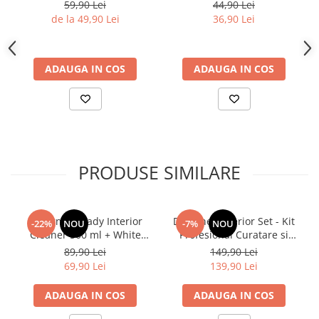
Tapiterie din Piele cu
Delicati Pentru Detailing
59,90 Lei
44,90 Lei
Spuma Controlata si Finisaj
Interior
de la 49,90 Lei
36,90 Lei
Mat 250ml
ADAUGA IN COS
ADAUGA IN COS
PRODUSE SIMILARE
Deturner Ready Interior
Deturner Interior Set - Kit
-22%
NOU
-7%
NOU
Cleaner 500 ml + White
Profesional Curatare si
Microfiber - Set Curatare
Protectie Interior Auto cu
89,90 Lei
149,90 Lei
Interior Auto
Accesorii Incluse, Finisaj
69,90 Lei
139,90 Lei
Satinat - ideal Cadou
ADAUGA IN COS
ADAUGA IN COS