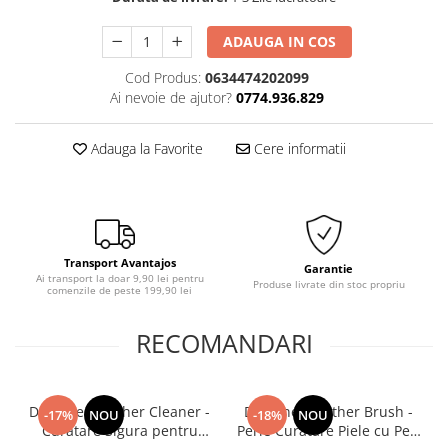
ADAUGA IN COS
Cod Produs:
0634474202099
Ai nevoie de ajutor?
0774.936.829
Adauga la Favorite
Cere informatii
Transport Avantajos
Garantie
Ai transport la doar 9,90 lei pentru
Produse livrate din stoc propriu
comenzile de peste 199,90 lei
RECOMANDARI
Deturner Leather Cleaner -
Deturner Leather Brush -
-17%
NOU
-18%
NOU
Curatare Sigura pentru
Perie Curatare Piele cu Peri