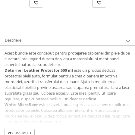
Descriere
Acest bundle este conceput pentru protejarea tapiteriei din piele dupa
curatare, prelungind durata de viata a materialului si mentinand
aspectul natural al suprafetelor.
Deturner Leather Protector 500 ml
este un produs dedicat
protectiei pielii auto, formulat pentru a crea o bariera impotriva
murdariei, uzurii si transferului de culoare. Ajuta la mentinerea
elasticitatii pielii si previne uscarea sau craparea prematura, fara a lasa
suprafata grasa sau lucioasa excesiv. Este ideal pentru utilizare
regulata, dupa curatarea pielii cu un cleaner dedicat.
White Microfiber
este o laveta moale, special aleasa pentru aplicarea
produselor pe piele. Culoarea alba permite control vizual asupra
murdariei sau excesului de produs, iar textura delicata asigura aplicare
si stergere fara risc de zgarieturi.
Impreuna, aceste produse formeaza un set practic si eficient pentru
intretinerea tapiteriei din piele, potrivit atat pentru utilizatori
VEZI MAI MULT