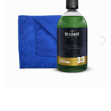
Suprafete Plastic Exterior
Organizatoare auto
Tratament Hidrofob
Parasolare si jaluzele
Suporturi bauturi