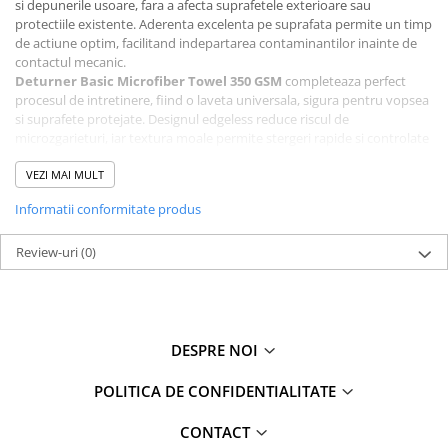
si depunerile usoare, fara a afecta suprafetele exterioare sau
protectiile existente. Aderenta excelenta pe suprafata permite un timp
de actiune optim, facilitand indepartarea contaminantilor inainte de
contactul mecanic.
Deturner Basic Microfiber Towel 350 GSM
completeaza perfect
procesul de intretinere, fiind o laveta universala, sigura pentru vopsea
si suprafete protejate. Designul edgeless reduce riscul de
microzgarieturi, iar textura moale permite stergeri rapide si controlate
in timpul lucrarilor zilnice.
Impreuna, aceste produse formeaza un set practic si eficient pentru
VEZI MAI MULT
intretinerea regulata a autoturismului, potrivit atat pentru utilizatori
Informatii conformitate produs
individuali, cat si pentru ateliere de detailing.
Continut pachet:
Review-uri
Deturner Fluo Foam – 1 L
(0)
Deturner Basic Microfiber Towel – 350 GSM, 40 × 40 cm
Recomandat pentru:
Pre-spalare auto fara contact
Intretinere regulata exterior
Utilizare personala sau profesionala
DESPRE NOI
POLITICA DE CONFIDENTIALITATE
CONTACT