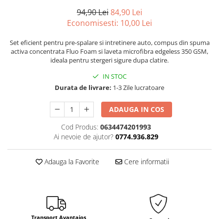
94,90 Lei
84,90 Lei
Economisesti:
10,00
Lei
Set eficient pentru pre-spalare si intretinere auto, compus din spuma
activa concentrata Fluo Foam si laveta microfibra edgeless 350 GSM,
ideala pentru stergeri sigure dupa clatire.
IN STOC
Durata de livrare:
1-3 Zile lucratoare
ADAUGA IN COS
Cod Produs:
0634474201993
Ai nevoie de ajutor?
0774.936.829
Adauga la Favorite
Cere informatii
Transport Avantajos