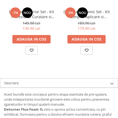
Deturner Interior Set - Kit
Deturner Ceramic Set - Kit
-7%
NOU
-5%
NOU
Profesional Curatare si
Complet Aplicare si
Protectie Interior Auto cu
Intretinere Coating Ceramic
149,90 Lei
189,90 Lei
Accesorii Incluse, Finisaj
cu Microfibra Inclusa, ideal
139,90 Lei
179,90 Lei
Satinat - ideal Cadou
cadou
ADAUGA IN COS
ADAUGA IN COS
Descriere
Acest bundle este conceput pentru etapa esentiala de pre-spalare,
unde indepartarea murdariei grosiere este critica pentru prevenirea
zgarieturilor in timpul spalarii manuale.
Deturner Fluo Foam 1L
este o spuma activa concentrata, cu pH
echilibrat, formulata pentru a dizolva eficient murdaria rutiera, praful