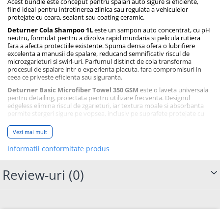
Acest bundle este conceput pentru spalari auto sigure si eficiente,
fiind ideal pentru intretinerea zilnica sau regulata a vehiculelor
protejate cu ceara, sealant sau coating ceramic.
Deturner Cola Shampoo 1L
este un sampon auto concentrat, cu pH
neutru, formulat pentru a dizolva rapid murdaria si pelicula rutiera
fara a afecta protectiile existente. Spuma densa ofera o lubrifiere
excelenta a manusii de spalare, reducand semnificativ riscul de
microzgarieturi si swirl-uri. Parfumul distinct de cola transforma
procesul de spalare intr-o experienta placuta, fara compromisuri in
ceea ce priveste eficienta sau siguranta.
Deturner Basic Microfiber Towel 350 GSM
este o laveta universala
pentru detailing, proiectata pentru utilizare frecventa. Designul
edgeless elimina riscul de zgarieturi, iar textura moale si absorbanta
permite stergeri sigure pe vopsea, inclusiv pe suprafete protejate cu
ceramic.
Vezi mai mult
Acest set este o solutie practica si eficienta atat pentru pasionatii auto,
cat si pentru atelierele de detailing care urmaresc un consum controlat
Informatii conformitate produs
si rezultate constante.
Continut pachet:
Review-uri
(0)
Deturner Cola Shampoo – 1 L
Deturner Basic Microfiber Towel – 350 GSM, 40 × 40 cm
Recomandat pentru: