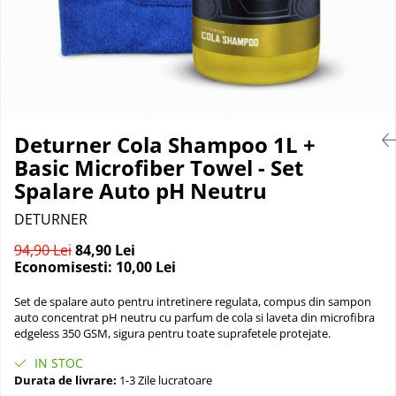
Suprafete Plastic Exterior
Organizatoare auto
Tratament Hidrofob
Parasolare si jaluzele
Suporturi bauturi
Deturner Cola Shampoo 1L +
Basic Microfiber Towel - Set
Spalare Auto pH Neutru
DETURNER
94,90 Lei
84,90 Lei
Economisesti:
10,00
Lei
Set de spalare auto pentru intretinere regulata, compus din sampon
auto concentrat pH neutru cu parfum de cola si laveta din microfibra
edgeless 350 GSM, sigura pentru toate suprafetele protejate.
IN STOC
Durata de livrare:
1-3 Zile lucratoare