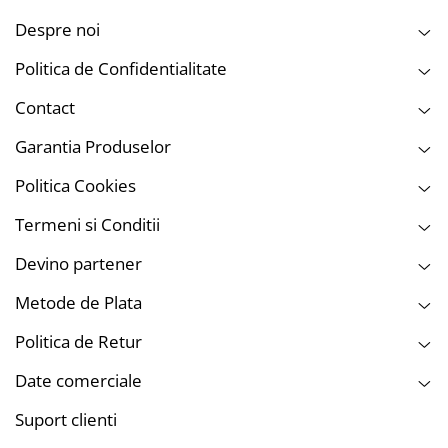
Spalari de intretinere regulata
Despre noi
Masini protejate cu ceara, sealant sau ceramic
Politica de Confidentialitate
Utilizare personala sau profesionala
Contact
Garantia Produselor
Politica Cookies
Termeni si Conditii
Devino partener
Metode de Plata
Politica de Retur
Date comerciale
Suport clienti