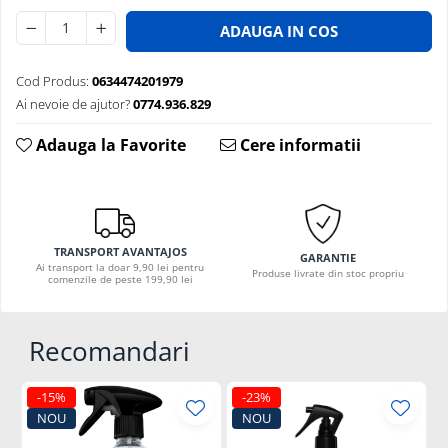
ADAUGA IN COS
Cod Produs:
0634474201979
Ai nevoie de ajutor?
0774.936.829
Adauga la Favorite
Cere informatii
TRANSPORT AVANTAJOS
GARANTIE
Ai transport la doar 9,90 lei pentru
Produse livrate din stoc propriu
comenzile de peste 199,90 lei
Recomandari
-15%
-23%
NOU
NOU