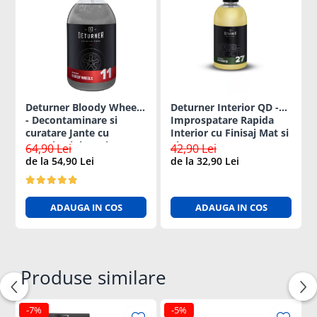
Deturner Bloody Wheels
Deturner Interior QD -
- Decontaminare si
Improspatare Rapida
curatare Jante cu
Interior cu Finisaj Mat si
Reactie Violeta si pH
Siguranta pentru Ecrane
64,90 Lei
42,90 Lei
Neutru 500ml
LCD 250ml
de la 54,90 Lei
de la 32,90 Lei
ADAUGA IN COS
ADAUGA IN COS
Produse similare
-7%
-5%