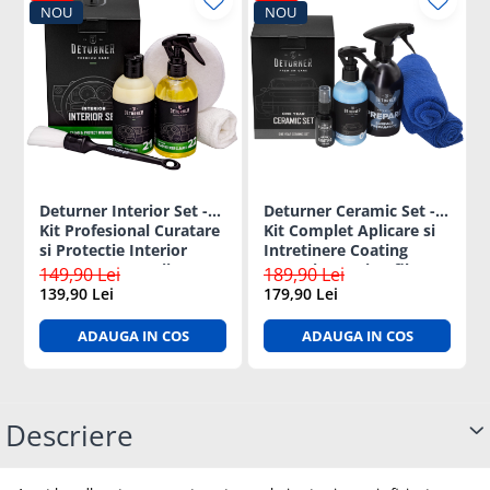
NOU
NOU
Deturner Interior Set -
Deturner Ceramic Set -
Kit Profesional Curatare
Kit Complet Aplicare si
si Protectie Interior
Intretinere Coating
Auto cu Accesorii
Ceramic cu Microfibra
149,90 Lei
189,90 Lei
Incluse, Finisaj Satinat -
Inclusa, ideal cadou
139,90 Lei
179,90 Lei
ideal Cadou
ADAUGA IN COS
ADAUGA IN COS
Descriere