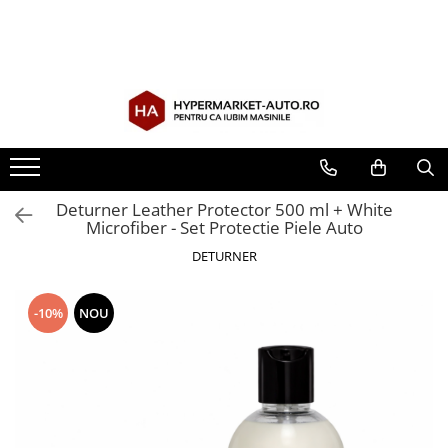
Toate Produsele
Accesorii Auto
Accesorii auto obligatorii
Accesorii Iarna
Exterior Auto
Deturner Leather Protector 500 ml + White
Microfiber - Set Protectie Piele Auto
Stergatoare parbriz
Huse scaune auto
DETURNER
Huse volan
-10%
NOU
Interior Auto
Covorase Auto
Odorizante auto de agatat
Odorizante auto lichide
Odorizante auto tip conserva