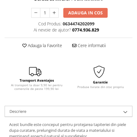
Solutii Curatare Exterior
ADAUGA IN COS
Sticla Auto
Suprafete Plastic Exterior
Cod Produs:
0634474202099
Ai nevoie de ajutor?
0774.936.829
Tratament Hidrofob
Electrice si Electronice Auto
Adauga la Favorite
Cere informatii
Aspiratoare Auto
Carduri si Stick-uri de Memorie
Casti bluetooth
Incarcatoare Auto
Transport Avantajos
Garantie
Modulatoare FM si MP3 auto
Ai transport la doar 9,90 lei pentru
Produse livrate din stoc propriu
comenzile de peste 199,90 lei
Accesorii biciclete
Accesorii pentru biciclete
Descriere
Intretinere biciclete
Iluminare Auto
Acest bundle este conceput pentru protejarea tapiteriei din piele
Becuri auto
dupa curatare, prelungind durata de viata a materialului si
mentinand aspectul natural al suprafetelor.