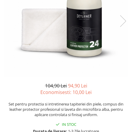
Odorizante auto ventilatie
Suport Auto Telefon
Organizatoare auto
Parasolare si jaluzele
Suporturi bauturi
Cosmetica si Detailing Auto
Interior
Solutii Curatare Interior
Suprafete Plastic Interior
Tapiterii
Accesorii Detailing
104,90 Lei
94,90 Lei
Economisesti:
10,00
Lei
Exterior
Jante si Anvelope
Set pentru protectia si intretinerea tapiteriei din piele, compus din
Polish Auto si Corectie Vopsea
leather protector profesional si laveta din microfibra alba, pentru
aplicare controlata si finisaj uniform.
Pre-spalare si Spuma Auto
Protectie Vopsea
IN STOC
Durata de livrare:
1-3 Zile lucratoare
Reconditionare Faruri