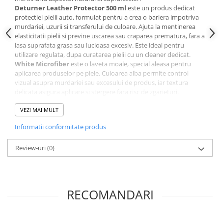
Lanterne si Lumini Semnalizare
Deturner Leather Protector 500 ml
este un produs dedicat
protectiei pielii auto, formulat pentru a crea o bariera impotriva
Intretinere si Consumabile
murdariei, uzurii si transferului de culoare. Ajuta la mentinerea
Uleiuri si Aditivi
elasticitatii pielii si previne uscarea sau craparea prematura, fara a
lasa suprafata grasa sau lucioasa excesiv. Este ideal pentru
Antigel Auto
utilizare regulata, dupa curatarea pielii cu un cleaner dedicat.
Baterii telecomanda
White Microfiber
este o laveta moale, special aleasa pentru
aplicarea produselor pe piele. Culoarea alba permite control
Cabluri si Accesorii Acumulatori
vizual asupra murdariei sau excesului de produs, iar textura
delicata asigura aplicare si stergere fara risc de zgarieturi.
Canistre Auto
Impreuna, aceste produse formeaza un set practic si eficient
Intretinere Generala
pentru intretinerea tapiteriei din piele, potrivit atat pentru
VEZI MAI MULT
utilizatori individuali, cat si pentru ateliere de detailing.
Reparatii Roti
Informatii conformitate produs
Continut pachet:
Sigurante Auto
Deturner Leather Protector – 500 ml
Review-uri
White Microfiber
(0)
Oferte si Promotii
Recomandat pentru:
Scule si Echipamente
Protectia scaunelor si elementelor din piele
Mentinerea elasticitatii si aspectului natural
Scule auto
Utilizare personala sau profesionala
RECOMANDARI
Chingi si accesorii transport
Depanare Auto