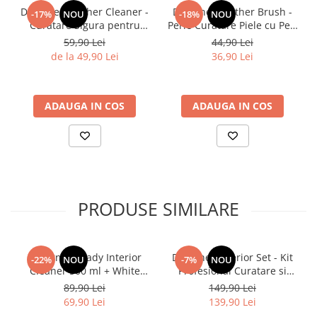
Diagrame Tahograf
Deturner Leather Cleaner -
Deturner Leather Brush -
-17%
NOU
-18%
NOU
Curatare Sigura pentru
Perie Curatare Piele cu Peri
Tapiterie din Piele cu
Delicati Pentru Detailing
59,90 Lei
44,90 Lei
Spuma Controlata si Finisaj
Interior
de la 49,90 Lei
36,90 Lei
Mat 250ml
ADAUGA IN COS
ADAUGA IN COS
PRODUSE SIMILARE
Deturner Ready Interior
Deturner Interior Set - Kit
-22%
NOU
-7%
NOU
Cleaner 500 ml + White
Profesional Curatare si
Microfiber - Set Curatare
Protectie Interior Auto cu
89,90 Lei
149,90 Lei
Interior Auto
Accesorii Incluse, Finisaj
69,90 Lei
139,90 Lei
Satinat - ideal Cadou