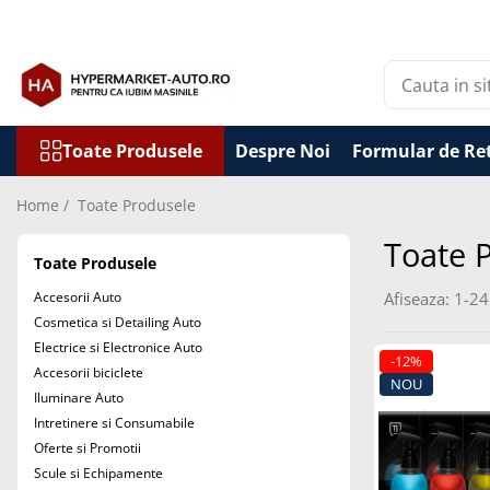
Toate Produsele
Accesorii Auto
Accesorii auto obligatorii
Toate Produsele
Despre Noi
Formular de Re
Accesorii Iarna
Home /
Toate Produsele
Exterior Auto
Toate 
Stergatoare parbriz
Toate Produsele
Huse scaune auto
Accesorii Auto
Afiseaza:
1-
24
Huse volan
Cosmetica si Detailing Auto
Interior Auto
Electrice si Electronice Auto
-12%
Accesorii biciclete
Covorase Auto
NOU
Iluminare Auto
Odorizante auto de agatat
Intretinere si Consumabile
Odorizante auto lichide
Oferte si Promotii
Odorizante auto tip conserva
Scule si Echipamente