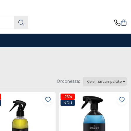
Ordoneaza:
-23%
NOU