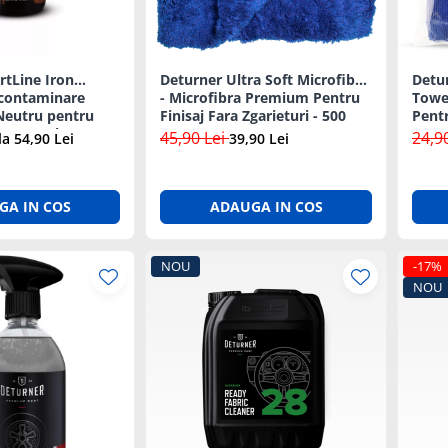
rtLine Iron
Deturner Ultra Soft Microfiber
Detur
contaminare
- Microfibra Premium Pentru
Towel
Neutru pentru
Finisaj Fara Zgarieturi - 500
Pentr
nte 500ml
GSM
GSM
45,90 Lei
24,9
la 54,90 Lei
39,90 Lei
GA IN COS
ADAUGA IN COS
NOU
-17%
NOU