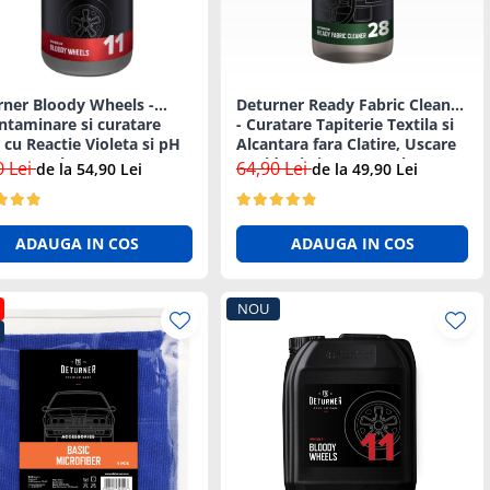
rner Bloody Wheels -
Deturner Ready Fabric Cleaner
ntaminare si curatare
- Curatare Tapiterie Textila si
 cu Reactie Violeta si pH
Alcantara fara Clatire, Uscare
ru 500ml
Rapida si Sigura 500ml
0 Lei
64,90 Lei
de la 54,90 Lei
de la 49,90 Lei
ADAUGA IN COS
ADAUGA IN COS
NOU