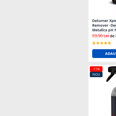
Diagrame Tahograf
Deturner Xpe
Remover -De
Metalica pH 
Vopsea si Ja
59,90 Lei
de 
ADAU
-11%
NOU