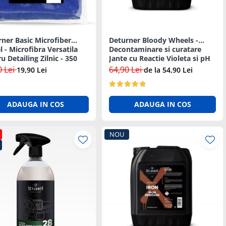
ner Basic Microfiber
Deturner Bloody Wheels -
 - Microfibra Versatila
Decontaminare si curatare
u Detailing Zilnic - 350
Jante cu Reactie Violeta si pH
Neutru - 5L
0 Lei
64,90 Lei
19,90 Lei
de la 54,90 Lei
ADAUGA IN COS
ADAUGA IN COS
NOU