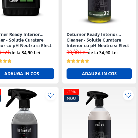
ner Ready Interior
Deturner Ready Interior
er - Solutie Curatare
Cleaner - Solutie Curatare
ior cu pH Neutru si Efect
Interior cu pH Neutru si Efect
Antibacterian - 5L
Antibacterian - 1L
0 Lei
39,90 Lei
de la 34,90 Lei
de la 34,90 Lei
ADAUGA IN COS
ADAUGA IN COS
-23%
NOU