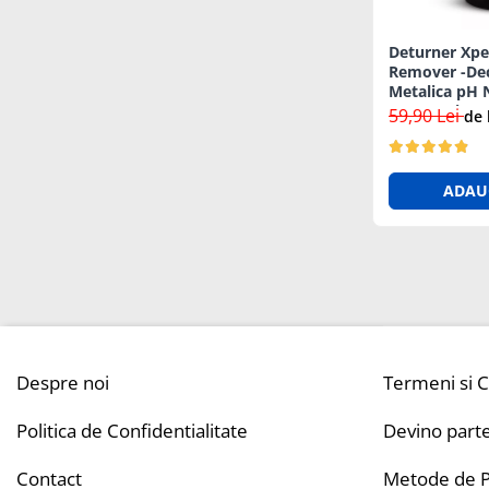
Deturner Xpe
Remover -De
Metalica pH 
Vopsea si Jan
59,90 Lei
de 
ADAU
Despre noi
Termeni si C
Politica de Confidentialitate
Devino part
Contact
Metode de P