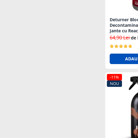
Deturner Blo
Decontaminar
Jante cu Reac
Neutru - 1L
64,90 Lei
de 
ADAU
-11%
NOU