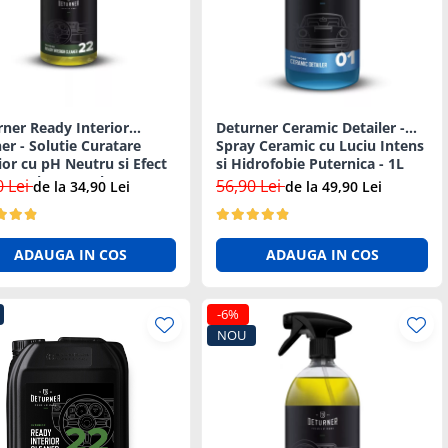
ner Ready Interior
Deturner Ceramic Detailer -
er - Solutie Curatare
Spray Ceramic cu Luciu Intens
ior cu pH Neutru si Efect
si Hidrofobie Puternica - 1L
bacterian 250ml
0 Lei
56,90 Lei
de la 34,90 Lei
de la 49,90 Lei
ADAUGA IN COS
ADAUGA IN COS
-6%
NOU