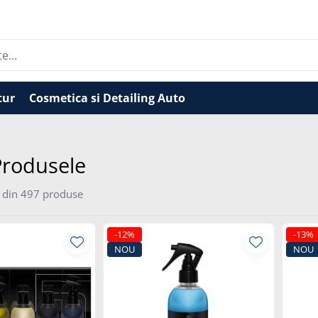
tur
Cosmetica si Detailing Auto
Produsele
din
497
produse
-12%
-13%
NOU
NOU