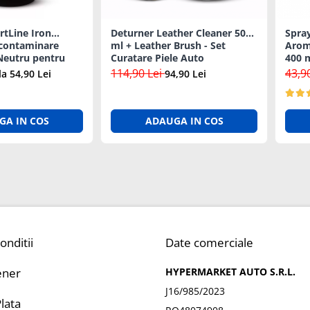
rtLine Iron
Deturner Leather Cleaner 500
Spra
contaminare
ml + Leather Brush - Set
Aroma
Neutru pentru
Curatare Piele Auto
400 
te - 1L
114,90 Lei
43,9
la 54,90 Lei
94,90 Lei
GA IN COS
ADAUGA IN COS
onditii
Date comerciale
ener
HYPERMARKET AUTO S.R.L.
J16/985/2023
lata