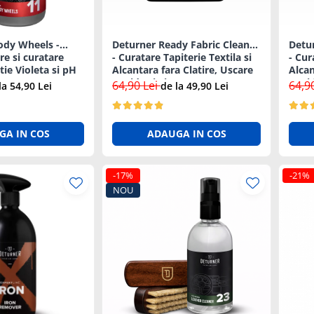
ody Wheels -
Deturner Ready Fabric Cleaner
Detu
e si curatare
- Curatare Tapiterie Textila si
- Cur
tie Violeta si pH
Alcantara fara Clatire, Uscare
Alcan
Rapida si Sigura - 5L
Rapid
64,90 Lei
64,9
la 54,90 Lei
de la 49,90 Lei
GA IN COS
ADAUGA IN COS
-17%
-21%
NOU