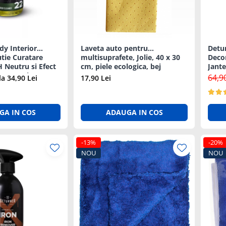
dy Interior
Laveta auto pentru
Detu
utie Curatare
multisuprafete, Jolie, 40 x 30
Deco
H Neutru si Efect
cm, piele ecologica, bej
Jante
n - 500ml
Neut
64,9
la 34,90 Lei
17,90 Lei
GA IN COS
ADAUGA IN COS
-13%
-20%
NOU
NOU