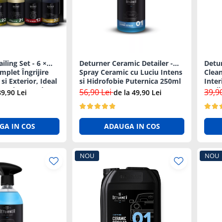
iling Set - 6 ×
Deturner Ceramic Detailer -
Detur
mplet Îngrijire
Spray Ceramic cu Luciu Intens
Clean
si Exterior, Ideal
si Hidrofobie Puternica 250ml
Inter
atori sau Cadou
Anti
56,90 Lei
39,9
9,90 Lei
de la 49,90 Lei
GA IN COS
ADAUGA IN COS
NOU
NOU