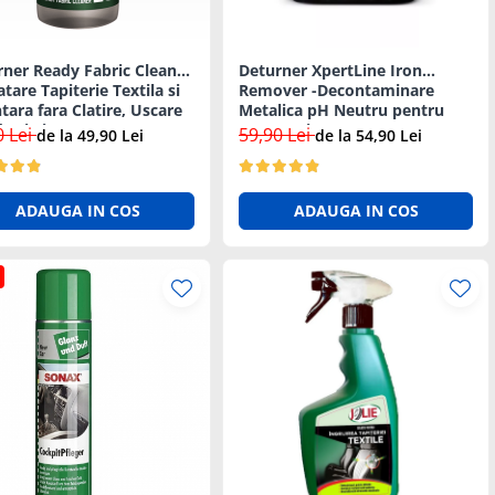
rner Ready Fabric Cleaner
Deturner XpertLine Iron
atare Tapiterie Textila si
Remover -Decontaminare
tara fara Clatire, Uscare
Metalica pH Neutru pentru
a si Sigura - 1L
Vopsea si Jante - 5L
0 Lei
59,90 Lei
de la 49,90 Lei
de la 54,90 Lei
ADAUGA IN COS
ADAUGA IN COS