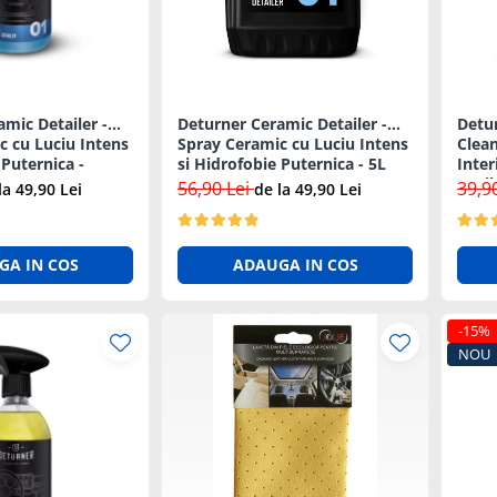
mic Detailer -
Deturner Ceramic Detailer -
Detur
c cu Luciu Intens
Spray Ceramic cu Luciu Intens
Clean
 Puternica -
si Hidrofobie Puternica - 5L
Inter
56,90 Lei
39,9
la 49,90 Lei
de la 49,90 Lei
GA IN COS
ADAUGA IN COS
-15%
NOU