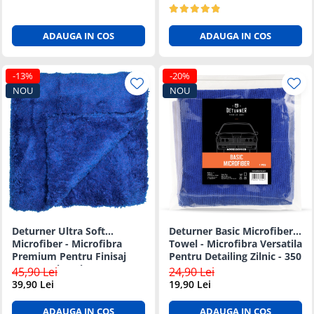
ADAUGA IN COS
ADAUGA IN COS
-13%
-20%
NOU
NOU
Deturner Ultra Soft
Deturner Basic Microfiber
Microfiber - Microfibra
Towel - Microfibra Versatila
Premium Pentru Finisaj
Pentru Detailing Zilnic - 350
Fara Zgarieturi - 500 GSM
GSM
45,90 Lei
24,90 Lei
39,90 Lei
19,90 Lei
ADAUGA IN COS
ADAUGA IN COS