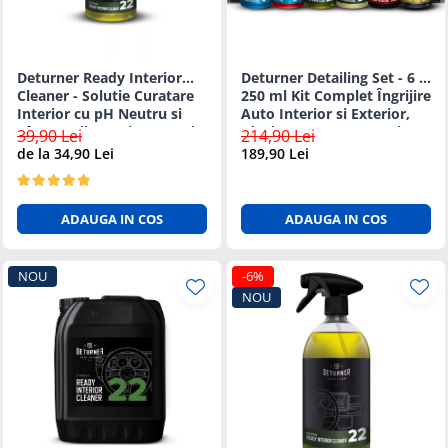
Suprafete Plastic Exterior
Organizatoare auto
Tratament Hidrofob
Parasolare si jaluzele
Deturner Ready Interior
Deturner Detailing Set - 6 ×
Suporturi bauturi
Cleaner - Solutie Curatare
250 ml Kit Complet Îngrijire
Interior cu pH Neutru si
Auto Interior si Exterior,
Efect Antibacterian 250ml
Ideal pentru Incepatori sau
39,90 Lei
214,90 Lei
Cadou
de la 34,90 Lei
189,90 Lei
ADAUGA IN COS
ADAUGA IN COS
NOU
-6%
NOU