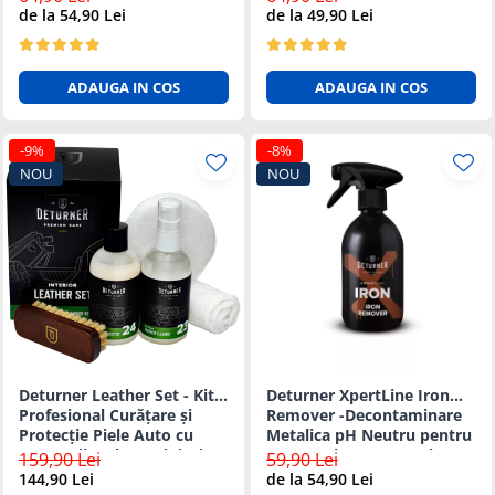
Sigura 500ml
de la 54,90 Lei
de la 49,90 Lei
ADAUGA IN COS
ADAUGA IN COS
-9%
-8%
NOU
NOU
Deturner Leather Set - Kit
Deturner XpertLine Iron
Profesional Curățare și
Remover -Decontaminare
Protecție Piele Auto cu
Metalica pH Neutru pentru
Accesorii Incluse, Finisaj
Vopsea si Jante 500ml
159,90 Lei
59,90 Lei
Mat
144,90 Lei
de la 54,90 Lei