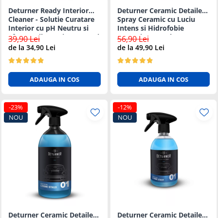
Deturner Ready Interior
Deturner Ceramic Detailer -
Cleaner - Solutie Curatare
Spray Ceramic cu Luciu
Interior cu pH Neutru si
Intens si Hidrofobie
Efect Antibacterian - 500ml
Puternica 250ml
39,90 Lei
56,90 Lei
de la 34,90 Lei
de la 49,90 Lei
ADAUGA IN COS
ADAUGA IN COS
-23%
-12%
NOU
NOU
Deturner Ceramic Detailer -
Deturner Ceramic Detailer -