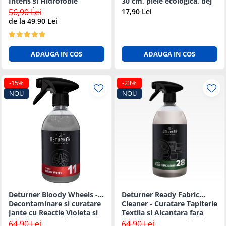
Intens si Hidrofobie
30 cm, piele ecologica, bej
Puternica - 5L
56,90 Lei
17,90 Lei
de la 49,90 Lei
ADAUGA IN COS
ADAUGA IN COS
-15%
-23%
NOU
NOU
Deturner Bloody Wheels -
Deturner Ready Fabric
Decontaminare si curatare
Cleaner - Curatare Tapiterie
Jante cu Reactie Violeta si
Textila si Alcantara fara
pH Neutru 500ml
Clatire, Uscare Rapida si
64,90 Lei
64,90 Lei