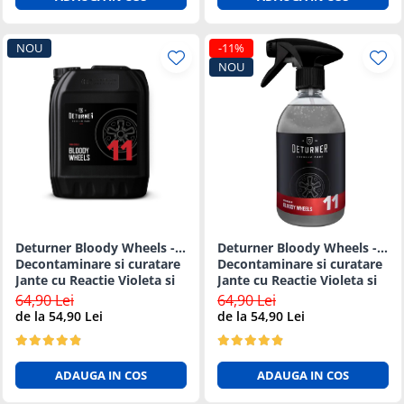
NOU
-11%
NOU
Deturner Bloody Wheels -
Deturner Bloody Wheels -
Decontaminare si curatare
Decontaminare si curatare
Jante cu Reactie Violeta si
Jante cu Reactie Violeta si
pH Neutru - 5L
pH Neutru - 1L
64,90 Lei
64,90 Lei
de la 54,90 Lei
de la 54,90 Lei
ADAUGA IN COS
ADAUGA IN COS