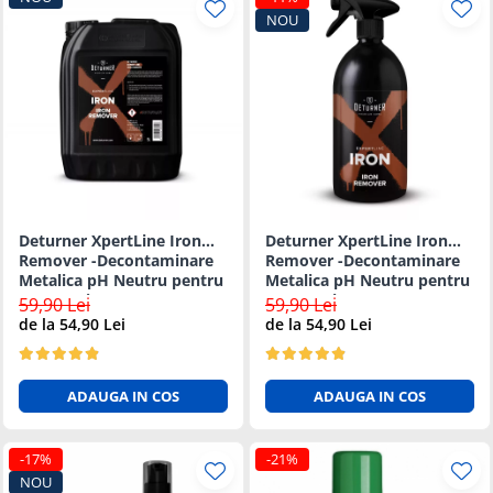
NOU
Deturner XpertLine Iron
Deturner XpertLine Iron
Remover -Decontaminare
Remover -Decontaminare
Metalica pH Neutru pentru
Metalica pH Neutru pentru
Vopsea si Jante - 5L
Vopsea si Jante - 1L
59,90 Lei
59,90 Lei
de la 54,90 Lei
de la 54,90 Lei
ADAUGA IN COS
ADAUGA IN COS
-17%
-21%
NOU