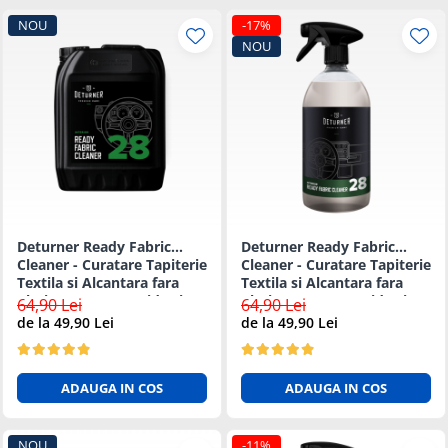
NOU
-17%
NOU
Deturner Ready Fabric
Deturner Ready Fabric
Cleaner - Curatare Tapiterie
Cleaner - Curatare Tapiterie
Textila si Alcantara fara
Textila si Alcantara fara
Clatire, Uscare Rapida si
Clatire, Uscare Rapida si
64,90 Lei
64,90 Lei
Sigura - 5L
Sigura - 1L
de la 49,90 Lei
de la 49,90 Lei
ADAUGA IN COS
ADAUGA IN COS
NOU
-11%