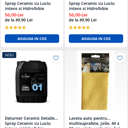
Spray Ceramic cu Luciu
Spray Ceramic cu Luciu
Intens si Hidrofobie
Intens si Hidrofobie
Puternica - 1L
Puternica - 500ml
56,90 Lei
56,90 Lei
de la 49,90 Lei
de la 49,90 Lei
ADAUGA IN COS
ADAUGA IN COS
NOU
Deturner Ceramic Detailer -
Laveta auto pentru
Spray Ceramic cu Luciu
multisuprafete, Jolie, 40 x