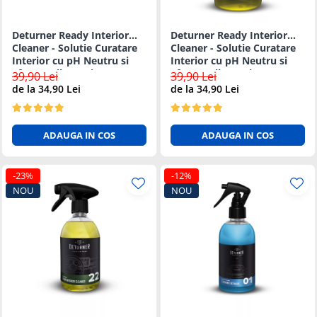
Deturner Ready Interior
Deturner Ready Interior
Cleaner - Solutie Curatare
Cleaner - Solutie Curatare
Interior cu pH Neutru si
Interior cu pH Neutru si
Efect Antibacterian - 5L
Efect Antibacterian - 1L
39,90 Lei
39,90 Lei
de la 34,90 Lei
de la 34,90 Lei
ADAUGA IN COS
ADAUGA IN COS
-23%
-12%
NOU
NOU