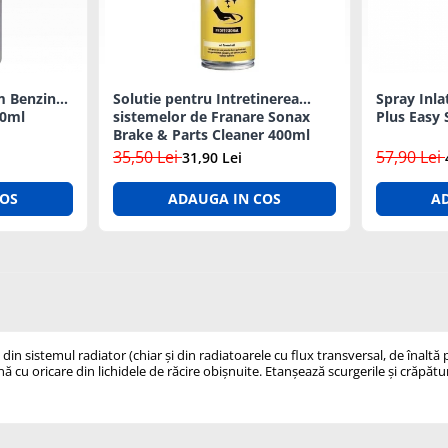
m Benzina
Solutie pentru Intretinerea
Spray Inla
50ml
sistemelor de Franare Sonax
Plus Easy 
Brake & Parts Cleaner 400ml
35,50 Lei
57,90 Lei
31,90 Lei
COS
ADAUGA IN COS
A
 din sistemul radiator (chiar și din radiatoarele cu flux transversal, de înalt
cu oricare din lichidele de răcire obișnuite. Etanșează scurgerile și crăpăturil