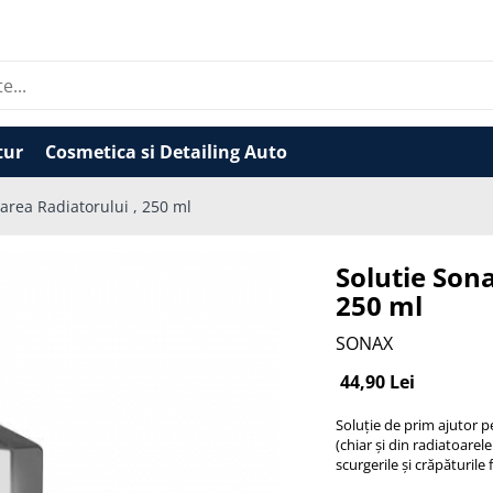
tur
Cosmetica si Detailing Auto
area Radiatorului , 250 ml
Solutie Son
250 ml
SONAX
44,90 Lei
Soluție de prim ajutor pe
(chiar și din radiatoarel
scurgerile și crăpăturile 