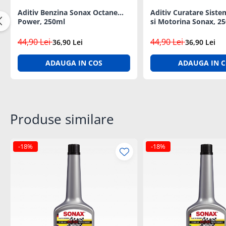
Lanterne si Lumini Semnalizare
Aditiv Benzina Sonax Octane
Aditiv Curatare Siste
Intretinere si Consumabile
Power, 250ml
si Motorina Sonax, 2
Uleiuri si Aditivi
44,90 Lei
44,90 Lei
36,90 Lei
36,90 Lei
Antigel Auto
ADAUGA IN COS
ADAUGA IN 
Baterii telecomanda
Cabluri si Accesorii Acumulatori
Canistre Auto
Intretinere Generala
Produse similare
Reparatii Roti
Sigurante Auto
-18%
-18%
Oferte si Promotii
Scule si Echipamente
Scule auto
Chingi si accesorii transport
Depanare Auto