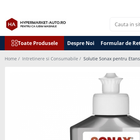
Toate Produsele
Accesorii Auto
Accesorii auto obligatorii
Toate Produsele
Despre Noi
Formular de Re
Accesorii Iarna
Home /
Intretinere si Consumabile /
Solutie Sonax pentru Etans
Exterior Auto
Stergatoare parbriz
Huse scaune auto
Huse volan
Interior Auto
Covorase Auto
Odorizante auto de agatat
Odorizante auto lichide
Odorizante auto tip conserva