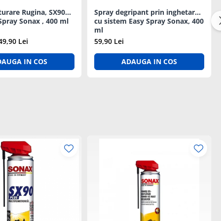
turare Rugina, SX90
Spray degripant prin inghetare ,
Spray Sonax , 400 ml
cu sistem Easy Spray Sonax, 400
ml
49,90 Lei
59,90 Lei
DAUGA IN COS
ADAUGA IN COS