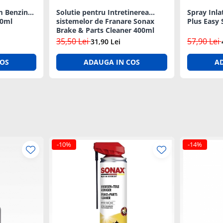
m Benzina
Solutie pentru Intretinerea
Spray Inla
50ml
sistemelor de Franare Sonax
Plus Easy 
Brake & Parts Cleaner 400ml
35,50 Lei
57,90 Lei
31,90 Lei
COS
ADAUGA IN COS
A
-10%
-14%