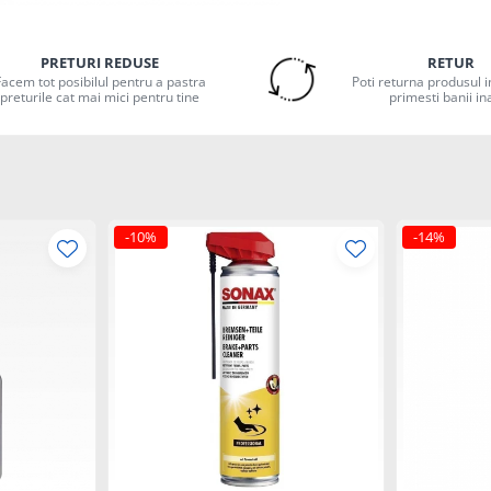
PRETURI REDUSE
RETUR
Facem tot posibilul pentru a pastra
Poti returna produsul in
preturile cat mai mici pentru tine
primesti banii in
-10%
-14%