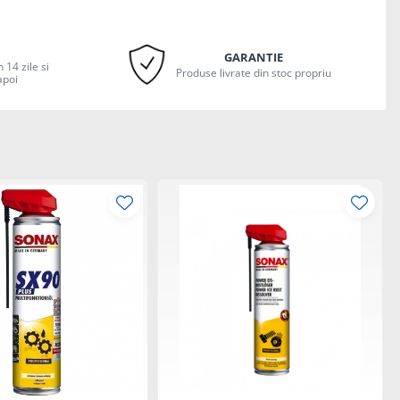
GARANTIE
 14 zile si
Produse livrate din stoc propriu
apoi