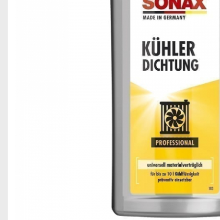
Odorizante auto ventilatie
Suport Auto Telefon
Organizatoare auto
Parasolare si jaluzele
Suporturi bauturi
Cosmetica si Detailing Auto
Interior
Solutii Curatare Interior
Suprafete Plastic Interior
Tapiterii
Accesorii Detailing
Exterior
Jante si Anvelope
Polish Auto si Corectie Vopsea
Pre-spalare si Spuma Auto
Protectie Vopsea
Reconditionare Faruri