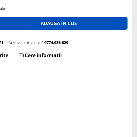
ile
ADAUGA IN COS
RI
Ai nevoie de ajutor?
0774.936.829
rite
Cere informatii