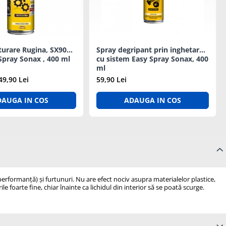
turare Rugina, SX90
Spray degripant prin inghetare ,
Spray Sonax , 400 ml
cu sistem Easy Spray Sonax, 400
ml
49,90 Lei
59,90 Lei
DAUGA IN COS
ADAUGA IN COS
ă performanță) și furtunuri. Nu are efect nociv asupra materialelor plastice,
e foarte fine, chiar înainte ca lichidul din interior să se poată scurge.