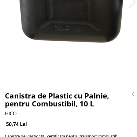
Suprafete Plastic Exterior
Organizatoare auto
Tratament Hidrofob
Parasolare si jaluzele
Suporturi bauturi
Canistra de Plastic cu Palnie,
pentru Combustibil, 10 L
HICO
50,74 Lei
Canistra de Plastic 10L, certificata pentru transport combustibil.