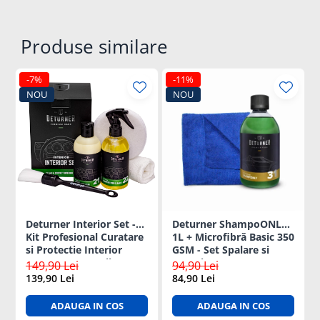
Produse similare
-7%
-11%
NOU
NOU
Deturner Interior Set -
Deturner ShampoONLY
Kit Profesional Curatare
1L + Microfibră Basic 350
si Protectie Interior
GSM - Set Spalare si
Auto cu Accesorii
Intretinere auto
149,90 Lei
94,90 Lei
Incluse, Finisaj Satinat -
139,90 Lei
84,90 Lei
ideal Cadou
ADAUGA IN COS
ADAUGA IN COS