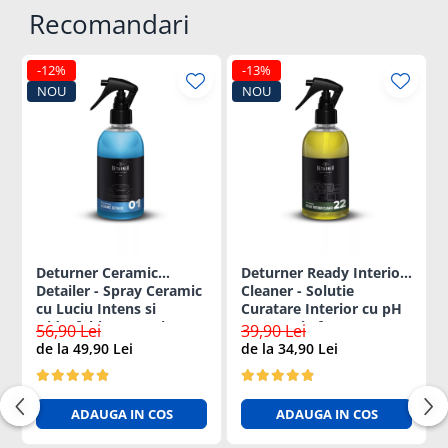
Recomandari
-12%
-13%
NOU
NOU
Deturner Ceramic
Deturner Ready Interior
Detailer - Spray Ceramic
Cleaner - Solutie
cu Luciu Intens si
Curatare Interior cu pH
Hidrofobie Puternica
Neutru si Efect
56,90 Lei
39,90 Lei
250ml
Antibacterian 250ml
de la 49,90 Lei
de la 34,90 Lei
ADAUGA IN COS
ADAUGA IN COS