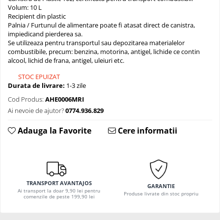
Volum: 10 L
Recipient din plastic
Palnia / Furtunul de alimentare poate fi atasat direct de canistra,
impiedicand pierderea sa.
Se utilizeaza pentru transportul sau depozitarea materialelor
combustibile, precum: benzina, motorina, antigel, lichide ce contin
alcool, lichid de frana, antigel, uleiuri etc.
STOC EPUIZAT
Durata de livrare:
1-3 zile
Cod Produs:
AHE0006MRI
Ai nevoie de ajutor?
0774.936.829
Adauga la Favorite
Cere informatii
TRANSPORT AVANTAJOS
GARANTIE
Ai transport la doar 9,90 lei pentru
Produse livrate din stoc propriu
comenzile de peste 199,90 lei