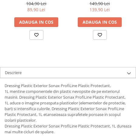
Glass Microfiber - Set
Protectie Interior Auto cu
104,90 Lei
149,90 Lei
Curatare Geamuri Auto
Accesorii Incluse, Finisaj
89,90 Lei
139,90 Lei
Satinat - ideal Cadou
ADAUGA IN COS
ADAUGA IN COS
Descriere
Dressing Plastic Exterior Sonax ProfiLine Plastic Protectant,
1L mentine componentele din plastic nevopsite de pe exteriorul
masinii. Dressing Plastic Exterior Sonax ProfiLine Plastic Protectant,
1L aduce o imagine proaspata plasticelor (elementelor de protectie,
bari) si intensifica culorile. Dressing Plastic Exterior Sonax ProfiLine
Plastic Protectant, 1L etanseizeaza suprafetele poroase in scopul
izolarii plasticelor.
Dressing Plastic Exterior Sonax ProfiLine Plastic Protectant, 1L dureaza
mai multe cicluri de spalare.