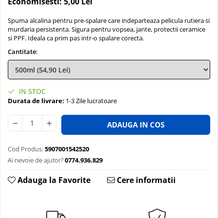
Economisesti:
5,00
Lei
Spuma alcalina pentru pre-spalare care indeparteaza pelicula rutiera si
murdaria persistenta. Sigura pentru vopsea, jante, protectii ceramice
si PPF. Ideala ca prim pas intr-o spalare corecta.
Cantitate
:
IN STOC
Durata de livrare:
1-3 Zile lucratoare
ADAUGA IN COS
Cod Produs:
5907001542520
Ai nevoie de ajutor?
0774.936.829
Adauga la Favorite
Cere informatii