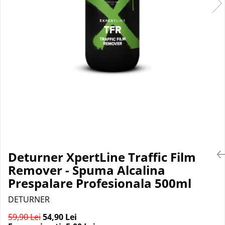
Suprafete Plastic Exterior
Organizatoare auto
Tratament Hidrofob
Parasolare si jaluzele
Suporturi bauturi
Deturner XpertLine Traffic Film
Remover - Spuma Alcalina
Prespalare Profesionala 500ml
DETURNER
59,90 Lei
54,90 Lei