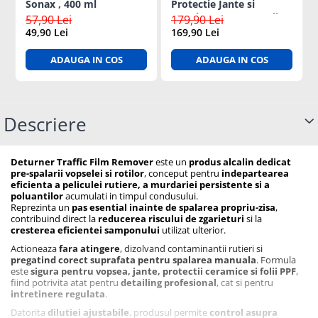
Sonax , 400 ml
Protectie Jante si
Anvelope cu Accesorii,
57,90 Lei
179,90 Lei
ideal Cadou
49,90 Lei
169,90 Lei
ADAUGA IN COS
ADAUGA IN COS
Descriere
Deturner Traffic Film Remover
este un
produs alcalin dedicat
pre-spalarii vopselei si rotilor
, conceput pentru
indepartearea
eficienta a peliculei rutiere, a murdariei persistente si a
poluantilor
acumulati in timpul condusului.
Reprezinta un
pas esential inainte de spalarea propriu-zisa
,
contribuind direct la
reducerea riscului de zgarieturi
si la
cresterea eficientei samponului
utilizat ulterior.
Actioneaza
fara atingere
, dizolvand contaminantii rutieri si
pregatind corect suprafata pentru spalarea manuala
. Formula
este
sigura pentru vopsea, jante, protectii ceramice si folii PPF
,
fiind potrivita atat pentru
detailing profesional
, cat si pentru
intretinere regulata
.
Datorita
dilutiei ajustabile
, produsul permite
control asupra