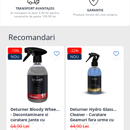
TRANSPORT AVANTAJOS
GARANTIE
Ai transport la doar 9,90 lei pentru
Produse livrate din stoc propriu
comenzile de peste 199,90 lei
Recomandari
-15%
-22%
NOU
NOU
Deturner Bloody Wheels
Deturner Hydro Glass
- Decontaminare si
Cleaner - Curatare
curatare Jante cu
Geamuri fara urme cu
Reactie Violeta si pH
Efect Hidrofob si
64,90 Lei
44,90 Lei