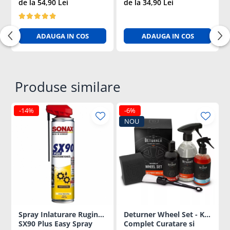
Neutru 500ml
Evaporare Rapida 250ml
de la 54,90 Lei
de la 34,90 Lei
ADAUGA IN COS
ADAUGA IN COS
Produse similare
-14%
-6%
NOU
Spray Inlaturare Rugina,
Deturner Wheel Set - Kit
SX90 Plus Easy Spray
Complet Curatare si