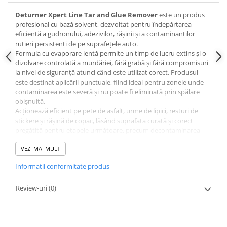
Lanterne si Lumini Semnalizare
Deturner Xpert Line Tar and Glue Remover
este un produs
Intretinere si Consumabile
profesional cu bază solvent, dezvoltat pentru îndepărtarea
Uleiuri si Aditivi
eficientă a gudronului, adezivilor, rășinii și a contaminanților
rutieri persistenți de pe suprafețele auto.
Antigel Auto
Formula cu evaporare lentă permite un timp de lucru extins și o
dizolvare controlată a murdăriei, fără grabă și fără compromisuri
Baterii telecomanda
la nivel de siguranță atunci când este utilizat corect. Produsul
Cabluri si Accesorii Acumulatori
este destinat aplicării punctuale, fiind ideal pentru zonele unde
contaminarea este severă și nu poate fi eliminată prin spălare
Canistre Auto
obișnuită.
Intretinere Generala
Acționează eficient pe pete de asfalt, urme de lipici, resturi de
stickere și rășină de copac, lăsând suprafața curată și corect
Reparatii Roti
pregătită pentru etapele următoare, precum decontaminarea
metalică, polish sau aplicarea protecțiilor.
Sigurante Auto
Datorită puterii ridicate de dizolvare și controlului bun în timpul
VEZI MAI MULT
Oferte si Promotii
utilizării, Tar and Glue Remover este un instrument esențial în
Informatii conformitate produs
detailingul avansat și în pregătirea vopselei pentru lucrări de
Scule si Echipamente
corecție sau protecție.
Scule auto
Review-uri
(0)
Chingi si accesorii transport
Beneficii cheie
Depanare Auto
Dizolvă gudron, lipici, rășină și reziduuri dificile