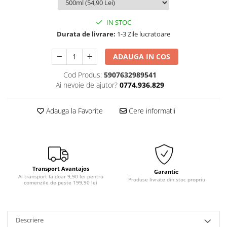
Solutii Curatare Exterior
IN STOC
Sticla Auto
Durata de livrare:
1-3 Zile lucratoare
Suprafete Plastic Exterior
Tratament Hidrofob
ADAUGA IN COS
Electrice si Electronice Auto
Cod Produs:
5907632989541
Aspiratoare Auto
Ai nevoie de ajutor?
0774.936.829
Carduri si Stick-uri de Memorie
Casti bluetooth
Adauga la Favorite
Cere informatii
Incarcatoare Auto
Modulatoare FM si MP3 auto
Accesorii biciclete
Transport Avantajos
Accesorii pentru biciclete
Garantie
Ai transport la doar 9,90 lei pentru
Produse livrate din stoc propriu
comenzile de peste 199,90 lei
Intretinere biciclete
Iluminare Auto
Becuri auto
Descriere