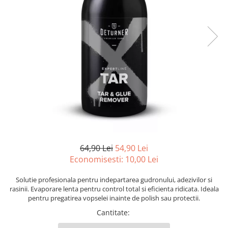
Odorizante auto ventilatie
Suport Auto Telefon
Organizatoare auto
Parasolare si jaluzele
Suporturi bauturi
Cosmetica si Detailing Auto
Interior
Solutii Curatare Interior
Suprafete Plastic Interior
Tapiterii
Accesorii Detailing
64,90 Lei
54,90 Lei
Economisesti:
10,00
Lei
Exterior
Jante si Anvelope
Solutie profesionala pentru indepartarea gudronului, adezivilor si
Polish Auto si Corectie Vopsea
rasinii. Evaporare lenta pentru control total si eficienta ridicata. Ideala
pentru pregatirea vopselei inainte de polish sau protectii.
Pre-spalare si Spuma Auto
Cantitate
:
Protectie Vopsea
Reconditionare Faruri