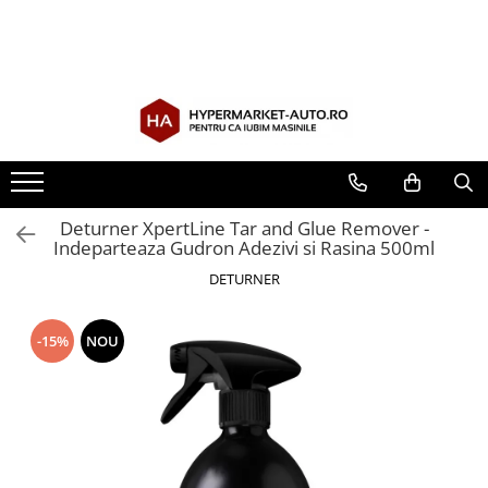
Toate Produsele
Accesorii Auto
Accesorii auto obligatorii
Accesorii Iarna
Exterior Auto
Deturner XpertLine Tar and Glue Remover -
Indeparteaza Gudron Adezivi si Rasina 500ml
Stergatoare parbriz
Huse scaune auto
DETURNER
Huse volan
-15%
NOU
Interior Auto
Covorase Auto
Odorizante auto de agatat
Odorizante auto lichide
Odorizante auto tip conserva