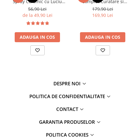
Spray Ceramic cu Luciu
Complet Curatare si
Intens si Hidrofobie
Protectie Jante si Anvelope
56,90 Lei
179,90 Lei
Puternica 250ml
cu Accesorii, ideal Cadou
de la 49,90 Lei
169,90 Lei
Frecvență recomandată
Decontaminare chimică:
la nevoie
Utilizare profesională:
aplicare regulată, controlată
ADAUGA IN COS
ADAUGA IN COS
Produse complementare
Deturner
Iron Remover
Deturner
WSR – Water Spot Remover
Deturner
Xpert Line Prepare
Deturner
Pearl Microfiber
DESPRE NOI
POLITICA DE CONFIDENTIALITATE
CONTACT
GARANTIA PRODUSELOR
POLITICA COOKIES