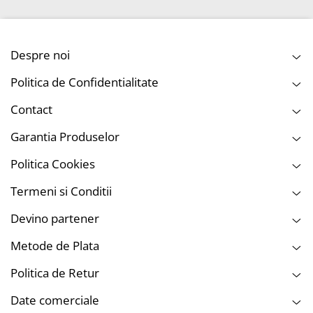
Potrivit pentru interior și exterior
Suprafețe recomandate
Despre noi
Parbriz
Politica de Confidentialitate
Geamuri laterale
Contact
Lunetă
Garantia Produselor
Oglinzi
Alte suprafețe din sticlă
Politica Cookies
Termeni si Conditii
Mod de utilizare
Pulverizează produsul pe suprafață sau pe laveta din microfibră
Devino partener
Curăță pe zone mici
Metode de Plata
Lasă produsul să se evapore
Lustruieste cu o lavetă uscată din microfibră
Politica de Retur
Repetă dacă este necesar
Date comerciale