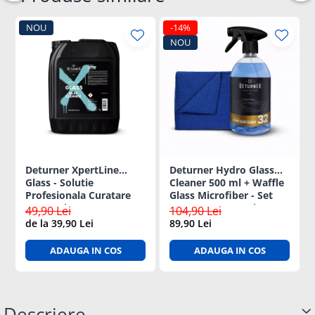
NOU
-14%
NOU
Deturner XpertLine
Deturner Hydro Glass
Glass - Solutie
Cleaner 500 ml + Waffle
Profesionala Curatare
Glass Microfiber - Set
Geamuri Auto - 5L
Curatare Geamuri Auto
49,90 Lei
104,90 Lei
de la 39,90 Lei
89,90 Lei
ADAUGA IN COS
ADAUGA IN COS
Descriere