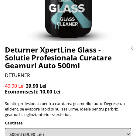
Suprafete Plastic Exterior
Organizatoare auto
Tratament Hidrofob
Parasolare si jaluzele
Suporturi bauturi
Deturner XpertLine Glass -
Solutie Profesionala Curatare
Geamuri Auto 500ml
DETURNER
49,90 Lei
39,90 Lei
Economisesti:
10,00
Lei
Solutie profesionala pentru curatarea geamurilor auto. Degreseaza
eficient, se evapora rapid si nu lasa urme. Ideala pentru parbriz,
geamuri si oglinzi, interior si exterior.
Cantitate
: