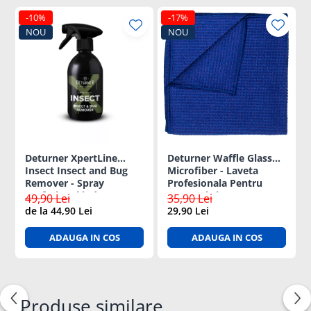
-10%
-17%
NOU
NOU
Deturner XpertLine
Deturner Waffle Glass
Insect Insect and Bug
Microfiber - Laveta
Remover - Spray
Profesionala Pentru
profesional indepartare
Geamuri si Ecrane - 400
49,90 Lei
35,90 Lei
Insecte 500ml
GSM
de la 44,90 Lei
29,90 Lei
ADAUGA IN COS
ADAUGA IN COS
Produse similare