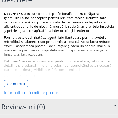
Deturner Glass
este o soluție profesională pentru curățarea
geamurilor auto, concepută pentru rezultate rapide și curate, fără
urme sau dare. Are o putere ridicată de degresare și îndepărtează
eficient depunerile de nicotină, murdăria rutieră, amprentele, insectele
și petele ușoare de apă, atât la interior, cât și la exterior.
Formula este optimizată cu agenți lubrifianți, care permit lavetei din
microfibră să alunece ușor pe suprafața de sticlă. Acest lucru reduce
efortul, accelerează procesul de curățare și oferă un control mai bun,
mai ales pe parbrize sau suprafețe mari. Evaporarea rapidă asigură un
finisaj clar, fără reziduuri.
Deturner Glass este potrivit atât pentru utilizare zilnică, cât și pentru
detailing profesional, fiind un produs fiabil atunci când este necesară
claritate maximă și vizibilitate fără compromisuri.
Beneficii cheie
Vezi mai mult
Putere mare de degresare
Informatii conformitate produs
Nu lasă urme, pete sau dare
Evaporare rapidă
Review-uri
(0)
Aplicare ușoară și precisă
Alunecare excelentă a lavetei