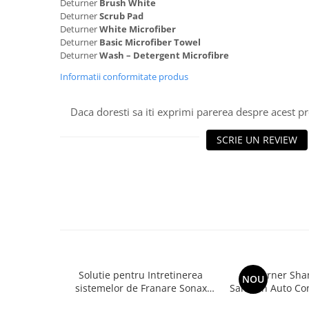
Deturner
Brush White
Deturner
Scrub Pad
Deturner
White Microfiber
Deturner
Basic Microfiber Towel
Deturner
Wash – Detergent Microfibre
Informatii conformitate produs
Daca doresti sa iti exprimi parerea despre acest 
SCRIE UN REVIEW
Solutie pentru Intretinerea
Deturner Sh
NOU
sistemelor de Franare Sonax
Sampon Auto Con
Brake & Parts Cleaner 400ml
Neutru, Spuma 