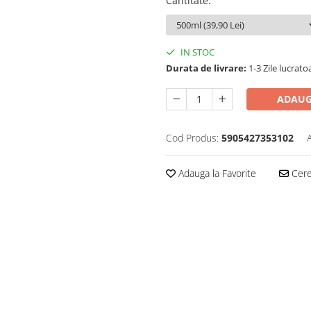
Cantitate
:
IN STOC
Durata de livrare:
1-3 Zile lucrato
ADAUG
Cod Produs:
5905427353102
Adauga la Favorite
Cere 