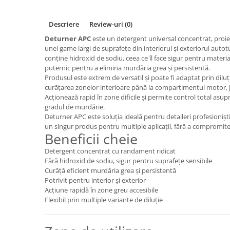
Descriere
Review-uri
(0)
Deturner APC
este un detergent universal concentrat, proie
unei game largi de suprafețe din interiorul și exteriorul aut
conține hidroxid de sodiu, ceea ce îl face sigur pentru material
puternic pentru a elimina murdăria grea și persistentă.
Produsul este extrem de versatil și poate fi adaptat prin diluț
curățarea zonelor interioare până la compartimentul motor, j
Acționează rapid în zone dificile și permite control total asupr
gradul de murdărie.
Deturner APC este soluția ideală pentru detaileri profesioniști 
un singur produs pentru multiple aplicații, fără a compromite
Beneficii cheie
Detergent concentrat cu randament ridicat
Fără hidroxid de sodiu, sigur pentru suprafețe sensibile
Curăță eficient murdăria grea și persistentă
Potrivit pentru interior și exterior
Acțiune rapidă în zone greu accesibile
Flexibil prin multiple variante de diluție