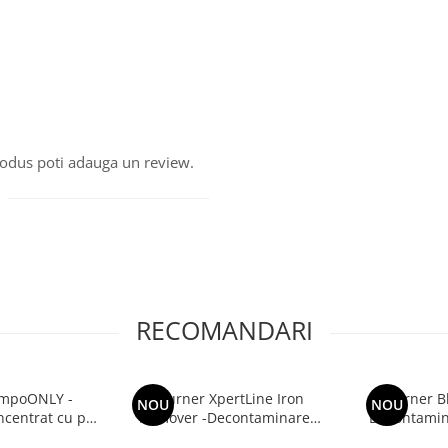
produs poti adauga un review.
RECOMANDARI
ampoONLY -
Deturner XpertLine Iron
Deturner B
NOU
NOU
centrat cu pH
Remover -Decontaminare
Decontamina
Abundenta si
Metalica pH Neutru pentru
Jante cu Reac