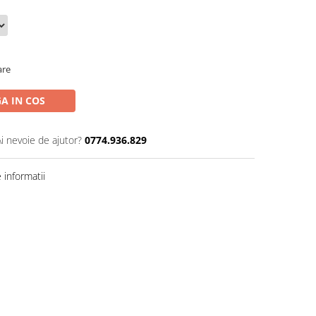
are
A IN COS
Ai nevoie de ajutor?
0774.936.829
informatii