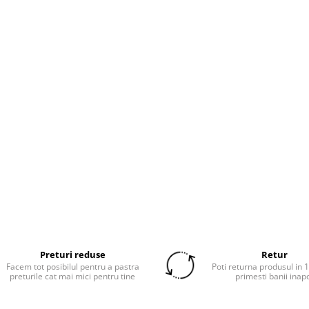
Preturi reduse
Retur
Facem tot posibilul pentru a pastra
Poti returna produsul in 14
preturile cat mai mici pentru tine
primesti banii inap