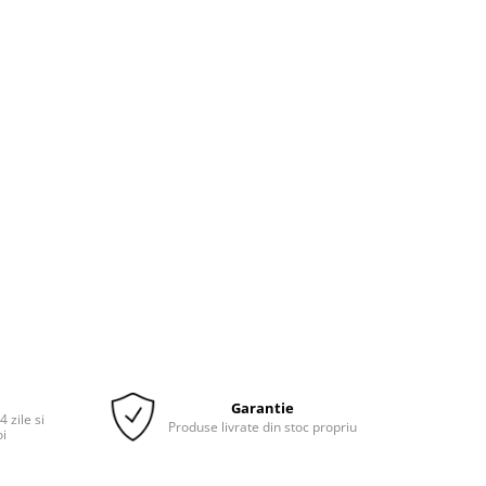
Garantie
 zile si
Produse livrate din stoc propriu
oi